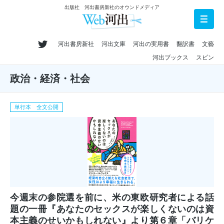
出版社 河出書房新社のオウンドメディア
河出書房新社
河出文庫
河出の実用書
翻訳書
文藝
河出ブックス
スピン
政治・経済・社会
単行本 全文公開
今週末の参院選を前に、米の東欧研究者による話
題の一冊『あなたのセックスが楽しくないのは資
本主義のせいかもしれない』より第６章「バリケ