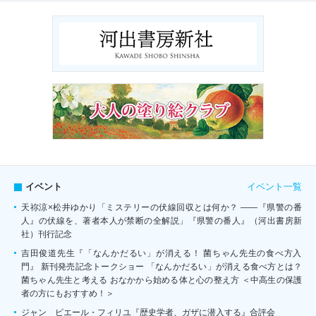
イベント一覧
イベント
天祢涼×松井ゆかり「ミステリーの伏線回収とは何か？ ――『県警の番
人』の伏線を、著者本人が禁断の全解説」『県警の番人』（河出書房新
社）刊行記念
吉田俊道先生『「なんかだるい」が消える！ 菌ちゃん先生の食べ方入
門』 新刊発売記念トークショー 「なんかだるい」が消える食べ方とは？
菌ちゃん先生と考える おなかから始める体と心の整え方 ＜中高生の保護
者の方にもおすすめ！＞
ジャン゠ピエール・フィリユ『歴史学者、ガザに潜入する』合評会