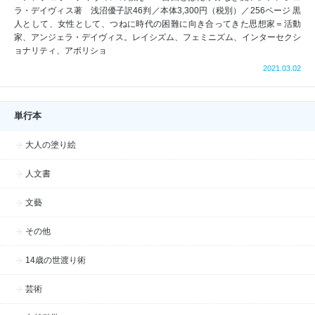
ラ・デイヴィス著 浅沼優子訳46判／本体3,300円（税別）／256ページ 黒
人として、女性として、つねに時代の困難に向き合ってきた思想家＝活動
家、アンジェラ・デイヴィス。レイシズム、フェミニズム、インターセクシ
ョナリティ、アボリショ
2021.03.02
単行本
大人の塗り絵
人文書
文藝
その他
14歳の世渡り術
芸術