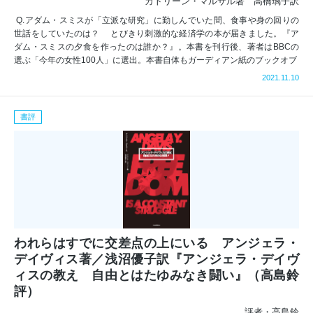
カトリーン・マルサル著 高橋璃子訳
Q.アダム・スミスが「立派な研究」に勤しんでいた間、食事や身の回りの
世話をしていたのは？ とびきり刺激的な経済学の本が届きました。『ア
ダム・スミスの夕食を作ったのは誰か？』。本書を刊行後、著者はBBCの
選ぶ「今年の女性1​0​0人」に選出。本書自体もガーディアン紙のブックオブ
2021.11.10
書評
われらはすでに交差点の上にいる アンジェラ・
デイヴィス著／浅沼優子訳『アンジェラ・デイヴ
ィスの教え 自由とはたゆみなき闘い』（高島鈴
評）
評者・高島鈴