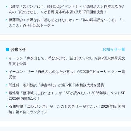
【雑誌「スピン／spin」終刊記念イベント】 ＜小原晩さんと岡本太玖斗さ
んの「紙のはなし」＞が竹尾 見本帖本店で7月17日開催決定！
伊藤亜紗＋水沢なお「感じるとはなにか」〜『体の居場所をつくる』『こ
んこん』W刊行記念トーク〜
お知らせ一覧
お知らせ
イ・ラン『声を出して、呼びかけて、話せばいいの』が第2回永井荷風文
学賞を受賞
イーユン・リー『自然のものはただ育つ』が2026年ピューリッツァー賞
受賞
閻連科 谷川毅訳『聊斎本紀』が第12回日本翻訳大賞を受賞
飛浩隆『鹽津城（しおつき）』が「SFが読みたい！2026年版」ベストSF
2025国内編第1位！
石川智健『エレガンス』が「このミステリーがすごい！2026年版 国内
編」第８位にランクイン