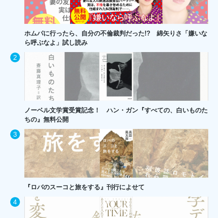
ホムパに行ったら、自分の不倫裁判だった!? 綿矢りさ「嫌いな
ら呼ぶなよ」試し読み
ノーベル文学賞受賞記念！ ハン・ガン『すべての、白いものた
ちの』無料公開
『ロバのスーコと旅をする』刊行によせて