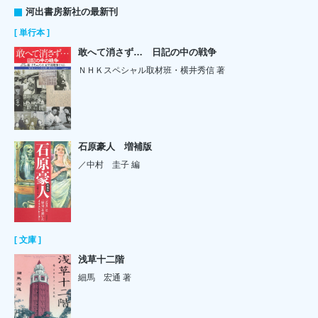
河出書房新社の最新刊
[ 単行本 ]
敢へて消さず… 日記の中の戦争
ＮＨＫスペシャル取材班・横井秀信 著
石原豪人 増補版
／中村 圭子 編
[ 文庫 ]
浅草十二階
細馬 宏通 著