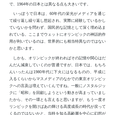
で、1964年の日本とは異なる点も大きいです。
いっぽうで日本は、60年代の栄光がメディアを通じ
て繰り返し繰り返し想起され、実際に経験しているかし
ていないかを問わず、国民的な記憶として深く埋め込ま
れている。ここまでウェットにオリンピックの神話的作
用が利いているのは、世界的にも相当特異なのではない
かと思います。
しかも、オリンピックが終わればその記憶や関心はだ
んだん減衰していくのが普通ですが、日本では、もちろ
んいったんは1980年代に下火にはなるものの、平成に
入るくらいからマスメディアのなかでの東京オリンピッ
クへの言及は増えていくんですね。一般にノスタルジッ
クに「昭和」を回顧しようという動きが高まっていまし
たから、その一環とも言えると思いますが、もう一度オ
リンピックを開けばあの輝ける高度成長の時代が戻って
くるのではないかと、当時を知る高齢層を中心に幻想が