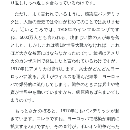
り返ししっぺ返しを食らっているわけです。
ただし、よく言われているように、感染症パンデミッ
クは、人類の歴史では今回が初めてのことではありませ
ん。近いところでは、1918年のインフルエンザです
ね。5000万人とも言われる、凄まじい数の人が命を落
とした。しかしこれは第1次世界大戦がなければ、これ
ほど大きな被害にはならなかったのです。最初はアメリ
カのカンザス州で発生したと言われているわけですが、
1917年にアメリカは参戦します。兵士がどんどんヨー
ロッパに渡る。兵士がウイルスを運んだ結果、ヨーロッ
パで爆発的に流行してしまう。戦争のときには兵士や物
資が世界中を動いていますから、病原菌もばらまいてし
まうのです。
もっとさかのぼると、1817年にもパンデミックが起
きています。コレラですね。ヨーロッパで感染が劇的に
拡大するわけですが、その直前がナポレオン戦争だった