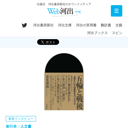
出版社 河出書房新社のオウンドメディア
河出書房新社
河出文庫
河出の実用書
翻訳書
文藝
河出ブックス
スピン
著者インタビュー
単行本 - 人文書