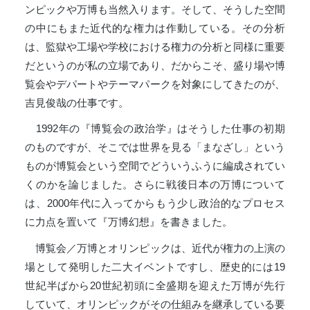
ンピックや万博も当然入ります。そして、そうした空間
の中にもまた近代的な権力は作動している。その分析
は、監獄や工場や学校における権力の分析と同様に重要
だというのが私の立場であり、だからこそ、盛り場や博
覧会やデパートやテーマパークを対象にしてきたのが、
吉見俊哉の仕事です。
1992年の『博覧会の政治学』はそうした仕事の初期
のものですが、そこでは世界を見る「まなざし」という
ものが博覧会という空間でどういうふうに編成されてい
くのかを論じました。さらに戦後日本の万博について
は、2000年代に入ってからもう少し政治的なプロセス
に力点を置いて『万博幻想』を書きました。
博覧会／万博とオリンピックは、近代が権力の上演の
場として発明した二大イベントですし、歴史的には19
世紀半ばから20世紀初頭に全盛期を迎えた万博が先行
していて、オリンピックがその仕組みを継承している要