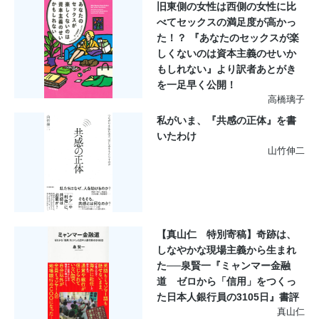
旧東側の女性は西側の女性に比
べてセックスの満足度が高かっ
た！？ 『あなたのセックスが楽
しくないのは資本主義のせいか
もしれない』より訳者あとがき
を一足早く公開！
高橋璃子
私がいま、『共感の正体』を書
いたわけ
山竹伸二
【真山仁 特別寄稿】奇跡は、
しなやかな現場主義から生まれ
た──泉賢一『ミャンマー金融
道 ゼロから「信用」をつくっ
た日本人銀行員の3105日』書評
真山仁