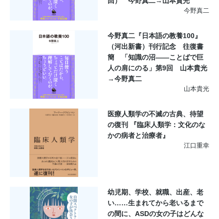
回） 今野真二→山本貴光
今野真二
今野真二『日本語の教養100』
（河出新書）刊行記念 往復書
簡 「知識の沼――ことばで巨
人の肩にのる」第9回 山本貴光
→今野真二
山本貴光
医療人類学の不滅の古典、待望
の復刊 『臨床人類学：文化のな
かの病者と治療者』
江口重幸
幼児期、学校、就職、出産、老
い……生まれてから老いるまで
の間に、ASDの女の子はどんな