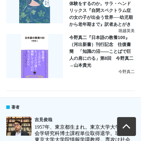
体験をするのか。サラ・ヘンド
リックス『自閉スペクトラム症
の女の子が出会う世界──幼児期
から老年期まで』訳者あとがき
堀越英美
今野真二『日本語の教養100』
（河出新書）刊行記念 往復書
簡 「知識の沼――ことばで巨
人の肩にのる」第8回 今野真二
→山本貴光
今野真二
著者
吉見俊哉
1957
年、東京都生まれ。東京大学大学院社
会学研究科博士課程単位取得退学。現在、
東京大学大学院情報学環教授。専攻は社会