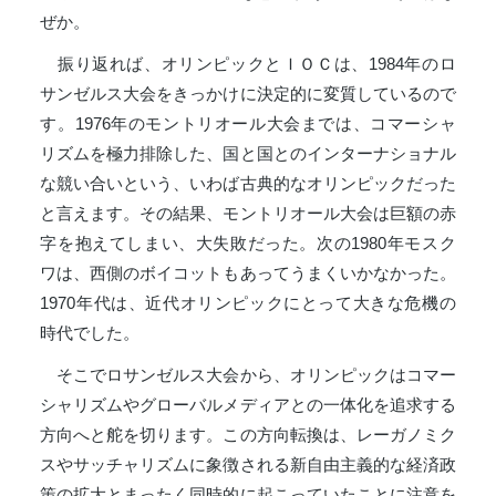
ぜか。
振り返れば、オリンピックとＩＯＣは、1984年のロ
サンゼルス大会をきっかけに決定的に変質しているので
す。1976年のモントリオール大会までは、コマーシャ
リズムを極力排除した、国と国とのインターナショナル
な競い合いという、いわば古典的なオリンピックだった
と言えます。その結果、モントリオール大会は巨額の赤
字を抱えてしまい、大失敗だった。次の1980年モスク
ワは、西側のボイコットもあってうまくいかなかった。
1970年代は、近代オリンピックにとって大きな危機の
時代でした。
そこでロサンゼルス大会から、オリンピックはコマー
シャリズムやグローバルメディアとの一体化を追求する
方向へと舵を切ります。この方向転換は、レーガノミク
スやサッチャリズムに象徴される新自由主義的な経済政
策の拡大とまったく同時的に起こっていたことに注意を