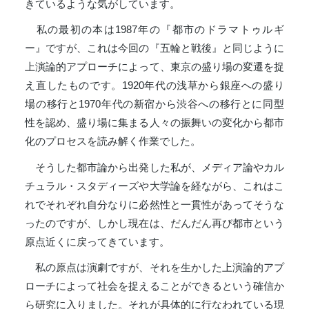
きているような気がしています。
私の最初の本は1987年の『都市のドラマトゥルギ
ー』ですが、これは今回の『五輪と戦後』と同じように
上演論的アプローチによって、東京の盛り場の変遷を捉
え直したものです。1920年代の浅草から銀座への盛り
場の移行と1970年代の新宿から渋谷への移行とに同型
性を認め、盛り場に集まる人々の振舞いの変化から都市
化のプロセスを読み解く作業でした。
そうした都市論から出発した私が、メディア論やカル
チュラル・スタディーズや大学論を経ながら、これはこ
れでそれぞれ自分なりに必然性と一貫性があってそうな
ったのですが、しかし現在は、だんだん再び都市という
原点近くに戻ってきています。
私の原点は演劇ですが、それを生かした上演論的アプ
ローチによって社会を捉えることができるという確信か
ら研究に入りました。それが具体的に行なわれている現