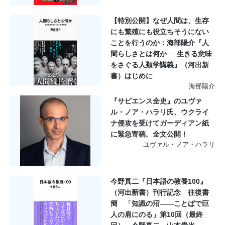
【特別公開】なぜ人間は、生存
にも繁殖にも役立ちそうにない
ことを行うのか：海部陽介『人
間らしさとは何か──生きる意味
をさぐる人類学講義』（河出新
書）はじめに
海部陽介
『サピエンス全史』のユヴァ
ル・ノア・ハラリ氏、ウクライ
ナ侵攻を受けてガーディアン紙
に緊急寄稿。全文公開！
ユヴァル・ノア・ハラリ
今野真二『日本語の教養100』
（河出新書）刊行記念 往復書
簡 「知識の沼――ことばで巨
人の肩にのる」第10回（最終