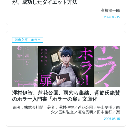
が、成功したダイエット方法
高橋源一郎
2026.05.15
河出文庫 ホラー
澤村伊智、芦花公園、雨穴ら集結、背筋氏絶賛
のホラー入門書『ホラーの扉』文庫化
編著：株式会社闇 著者：澤村伊智／芦花公園／平山夢明／雨
穴／五味弘文／瀬名秀明／田中俊行／梨
2026.05.15