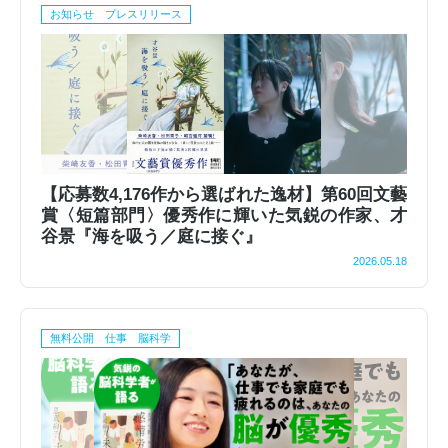
お知らせ プレスリリース
【応募数4,176作から選ばれた逸材】第60回文藝
賞〈短篇部門〉優秀作に輝いた気鋭の作家、才
谷景『海を吸う／庭に接ぐ』
2026.05.18
無料公開 仕事 脳科学