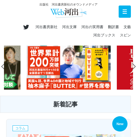
出版社 河出書房新社のオウンドメディア
河出書房新社
河出文庫
河出の実用書
翻訳書
文藝
河出ブックス
スピン
新着記事
New
コラム