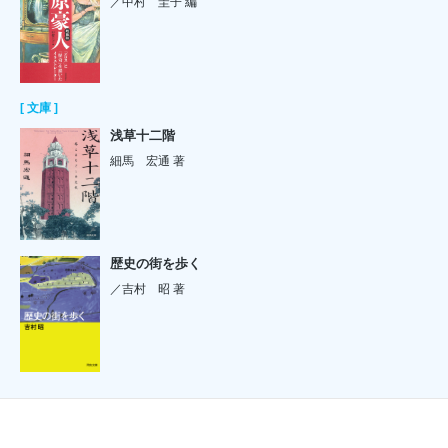
／中村 圭子 編
[ 文庫 ]
浅草十二階
細馬 宏通 著
歴史の街を歩く
／吉村 昭 著