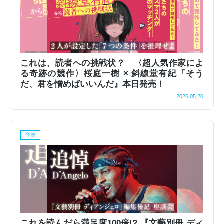
これは、読者への挑戦状？ 〈超人気作家によ
る奇跡の競作〉桜庭一樹 × 斜線堂有紀『そう
だ、君を憎めばいいんだ』本日発売！
2026.05.20
音楽
これを読んだら満足度100倍!? 『文藝別冊 ディ