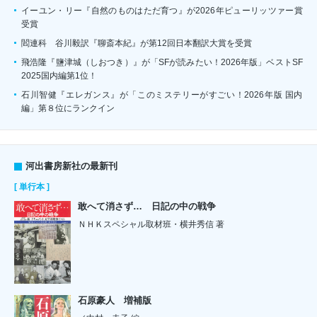
イーユン・リー『自然のものはただ育つ』が2026年ピューリッツァー賞
受賞
閻連科 谷川毅訳『聊斎本紀』が第12回日本翻訳大賞を受賞
飛浩隆『鹽津城（しおつき）』が「SFが読みたい！2026年版」ベストSF
2025国内編第1位！
石川智健『エレガンス』が「このミステリーがすごい！2026年版 国内
編」第８位にランクイン
河出書房新社の最新刊
[ 単行本 ]
敢へて消さず… 日記の中の戦争
ＮＨＫスペシャル取材班・横井秀信 著
石原豪人 増補版