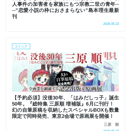
人事件の加害者を家族にもつ宗教二世の青年─
─”恋愛小説の枠におさまらない”島本理生最新
刊
2026.05.22
コミック
【予約必須】没後30年、「はみだしっ⼦」誕⽣
50年。『総特集 三原順 増補版』6⽉に刊⾏！
幻の⾃筆原稿を収納したスペシャルBOXも数量
限定で同時発売、東京2会場で原画展を開催！
三原 順