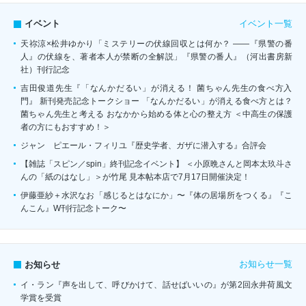
イベント一覧
イベント
天祢涼×松井ゆかり「ミステリーの伏線回収とは何か？ ――『県警の番
人』の伏線を、著者本人が禁断の全解説」『県警の番人』（河出書房新
社）刊行記念
吉田俊道先生『「なんかだるい」が消える！ 菌ちゃん先生の食べ方入
門』 新刊発売記念トークショー 「なんかだるい」が消える食べ方とは？
菌ちゃん先生と考える おなかから始める体と心の整え方 ＜中高生の保護
者の方にもおすすめ！＞
ジャン゠ピエール・フィリユ『歴史学者、ガザに潜入する』合評会
【雑誌「スピン／spin」終刊記念イベント】 ＜小原晩さんと岡本太玖斗さ
んの「紙のはなし」＞が竹尾 見本帖本店で7月17日開催決定！
伊藤亜紗＋水沢なお「感じるとはなにか」〜『体の居場所をつくる』『こ
んこん』W刊行記念トーク〜
お知らせ一覧
お知らせ
イ・ラン『声を出して、呼びかけて、話せばいいの』が第2回永井荷風文
学賞を受賞