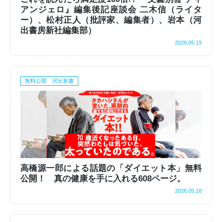
アンジェロ』編集後記座談会 二木信（ライタ
ー）、松村正人（批評家、編集者）、岩本（河
出書房新社編集部）
2026.05.19
無料公開 河出新書
高橋源一郎による話題の「ダイエット本」無料
公開！ 真の健康を手に入れる608ページ。
2026.05.18