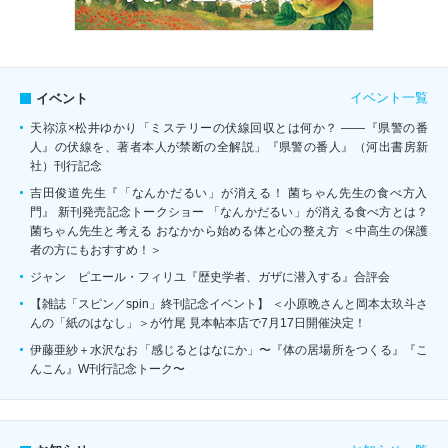
イベント一覧
イベント
天祢涼×松井ゆかり「ミステリーの伏線回収とは何か？ ――『県警の番
人』の伏線を、著者本人が禁断の全解説」『県警の番人』（河出書房新
社）刊行記念
吉田俊道先生『「なんかだるい」が消える！ 菌ちゃん先生の食べ方入
門』 新刊発売記念トークショー 「なんかだるい」が消える食べ方とは？
菌ちゃん先生と考える おなかから始める体と心の整え方 ＜中高生の保護
者の方にもおすすめ！＞
ジャン゠ピエール・フィリユ『歴史学者、ガザに潜入する』合評会
【雑誌「スピン／spin」終刊記念イベント】 ＜小原晩さんと岡本太玖斗さ
んの「紙のはなし」＞が竹尾 見本帖本店で7月17日開催決定！
伊藤亜紗＋水沢なお「感じるとはなにか」〜『体の居場所をつくる』『こ
んこん』W刊行記念トーク〜