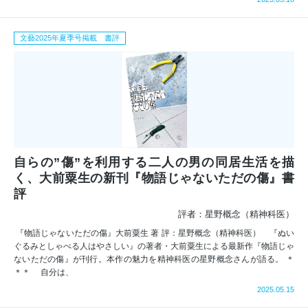
文藝2025年夏季号掲載 書評
自らの”傷”を利用する二人の男の同居生活を描
く、大前粟生の新刊『物語じゃないただの傷』書
評
評者：星野概念（精神科医）
『物語じゃないただの傷』大前粟生 著 評：星野概念（精神科医） 『ぬい
ぐるみとしゃべる人はやさしい』の著者・大前粟生による最新作『物語じゃ
ないただの傷』が刊行。本作の魅力を精神科医の星野概念さんが語る。 ＊
＊＊ 自分は、
2025.05.15