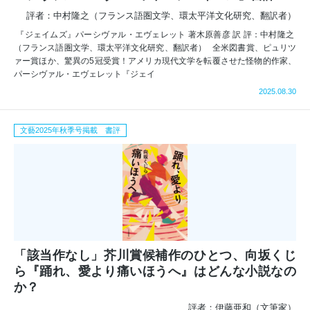
評者：中村隆之（フランス語圏文学、環太平洋文化研究、翻訳者）
『ジェイムズ』パーシヴァル・エヴェレット 著木原善彦 訳 評：中村隆之
（フランス語圏文学、環太平洋文化研究、翻訳者） 全米図書賞、ピュリツ
ァー賞ほか、驚異の5冠受賞！アメリカ現代文学を転覆させた怪物的作家、
パーシヴァル・エヴェレット『ジェイ
2025.08.30
文藝2025年秋季号掲載 書評
「該当作なし」芥川賞候補作のひとつ、向坂くじ
ら『踊れ、愛より痛いほうへ』はどんな小説なの
か？
評者：伊藤亜和（文筆家）