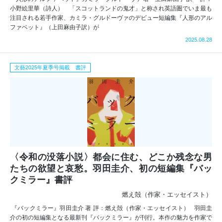
小野絵里華（詩人） 「スコットランドの鬼才」と称され英語圏でいま最も
注目される若手作家、カミラ・グルドーヴァのデビュー短編集『人形のアル
ファベット』（上田麻由子訳）が
2025.08.28
文藝2025年夏季号掲載 書評
〈令和の没落小説〉都会に住む、どこか残念な男
たちの欲望と哀愁。羽田圭介、初の短編集『バッ
クミラー』書評
燃え殻（作家・エッセイスト）
『バックミラー』羽田圭介 著 評：燃え殻（作家・エッセイスト） 羽田圭
介の初の短編集となる最新刊『バックミラー』が刊行。本作の魅力を作家で