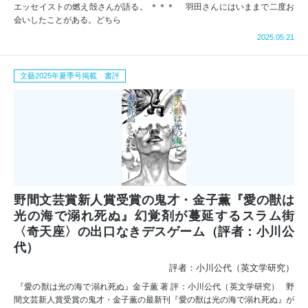
エッセイストの燃え殻さんが語る。 ＊＊＊ 羽田さんにはいままで二度お
会いしたことがある。どちら
2025.05.21
文藝2025年夏季号掲載 書評
野間文芸賞新人賞受賞の鬼才・金子薫『愛の獣は
光の海で溺れ死ぬ』幻覚剤が蔓延するスラム街
〈奇天座〉の出口なきデスゲーム（評者：小川公
代）
評者：小川公代（英文学研究）
『愛の獣は光の海で溺れ死ぬ』金子薫 著 評：小川公代（英文学研究） 野
間文芸新人賞受賞の鬼才・金子薫の最新刊『愛の獣は光の海で溺れ死ぬ』が