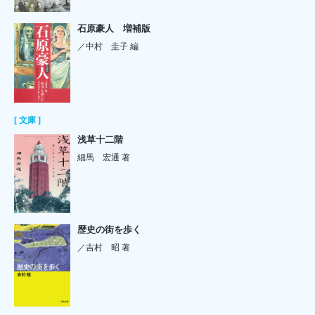
石原豪人 増補版
／中村 圭子 編
[ 文庫 ]
浅草十二階
細馬 宏通 著
歴史の街を歩く
／吉村 昭 著