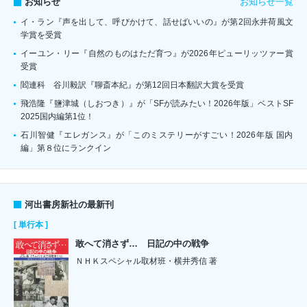
お知らせ一覧
お知らせ
イ・ラン『声を出して、呼びかけて、話せばいいの』が第2回永井荷風文
学賞を受賞
イーユン・リー『自然のものはただ育つ』が2026年ピューリッツァー賞
受賞
閻連科 谷川毅訳『聊斎本紀』が第12回日本翻訳大賞を受賞
飛浩隆『鹽津城（しおつき）』が「SFが読みたい！2026年版」ベストSF
2025国内編第1位！
石川智健『エレガンス』が「このミステリーがすごい！2026年版 国内
編」第８位にランクイン
河出書房新社の最新刊
[ 単行本 ]
敢へて消さず… 日記の中の戦争
ＮＨＫスペシャル取材班・横井秀信 著