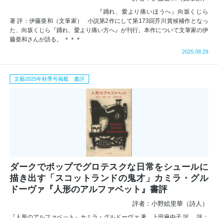
『踊れ、愛より痛いほうへ』向坂くじら
著 評：伊藤亜和（文筆家） 小説第2作にして第173回芥川賞候補作となっ
た、向坂くじら『踊れ、愛より痛い方へ』が刊行。本作について文筆家の伊
藤亜和さんが語る。 ＊＊＊
2025.08.29
文藝2025年秋季号掲載 書評
ダークでポップでグロテスクな日常をシュールに
描き出す「スコットランドの鬼才」カミラ・グル
ドーヴァ『人形のアルファベット』書評
評者：小野絵里華（詩人）
『人形のアルファベット』カミラ・グルドーヴァ 著 上田麻由子 訳 評：