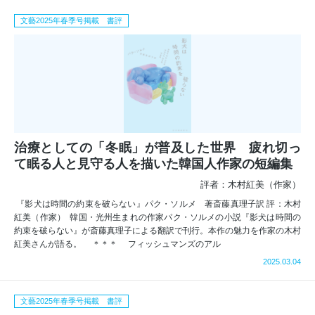
文藝2025年春季号掲載 書評
治療としての「冬眠」が普及した世界 疲れ切っ
て眠る人と見守る人を描いた韓国人作家の短編集
評者：木村紅美（作家）
『影犬は時間の約束を破らない』パク・ソルメ 著斎藤真理子訳 評：木村
紅美（作家） 韓国・光州生まれの作家パク・ソルメの小説『影犬は時間の
約束を破らない』が斎藤真理子による翻訳で刊行。本作の魅力を作家の木村
紅美さんが語る。 ＊＊＊ フィッシュマンズのアル
2025.03.04
文藝2025年春季号掲載 書評