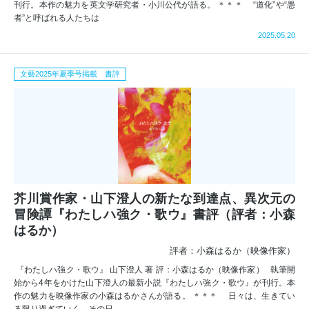
刊行。本作の魅力を英文学研究者・小川公代が語る。 ＊＊＊ “道化”や“愚
者”と呼ばれる人たちは
2025.05.20
文藝2025年夏季号掲載 書評
芥川賞作家・山下澄人の新たな到達点、異次元の
冒険譚『わたしハ強ク・歌ウ』書評（評者：小森
はるか）
評者：小森はるか（映像作家）
『わたしハ強ク・歌ウ』 山下澄人 著 評：小森はるか（映像作家） 執筆開
始から4年をかけた山下澄人の最新小説『わたしハ強ク・歌ウ』が刊行。本
作の魅力を映像作家の小森はるかさんが語る。 ＊＊＊ 日々は、生きてい