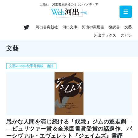
出版社 河出書房新社のオウンドメディア
河出書房新社
河出文庫
河出の実用書
翻訳書
文藝
河出ブックス
スピン
文藝
文藝2025年秋季号掲載 書評
愚かな人間を演じ続ける「奴隷」ジムの逃走劇―
―ピュリツァー賞＆全米図書賞受賞の話題作、パ
ーシヴァル・エヴェレット『ジェイムズ』書評