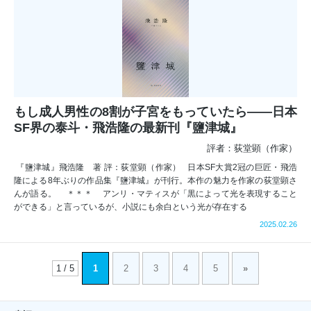
もし成人男性の8割が子宮をもっていたら――日本
SF界の泰斗・飛浩隆の最新刊『鹽津城』
評者：荻堂顕（作家）
『鹽津城』飛浩隆 著 評：荻堂顕（作家） 日本SF大賞2冠の巨匠・飛浩
隆による8年ぶりの作品集『鹽津城』が刊行。本作の魅力を作家の荻堂顕さ
んが語る。 ＊＊＊ アンリ・マティスが「黒によって光を表現すること
ができる」と言っているが、小説にも余白という光が存在する
2025.02.26
1 / 5
1
2
3
4
5
»