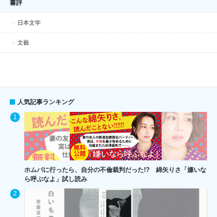
書評
日本文学
文藝
人気記事ランキング
ホムパに行ったら、自分の不倫裁判だった!? 綿矢りさ「嫌いな
ら呼ぶなよ」試し読み