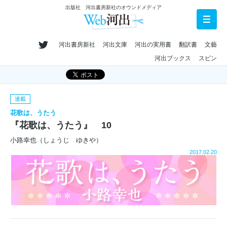
出版社 河出書房新社のオウンドメディア
河出書房新社
河出文庫
河出の実用書
翻訳書
文藝
河出ブックス
スピン
連載
花歌は、うたう
『花歌は、うたう』 10
小路幸也（しょうじ ゆきや）
2017.02.20