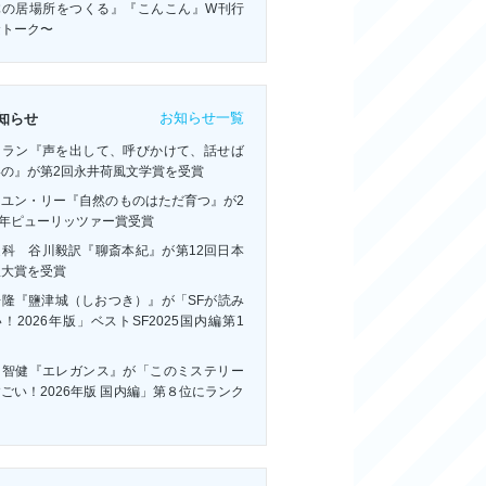
体の居場所をつくる』『こんこん』W刊行
念トーク〜
お知らせ一覧
知らせ
・ラン『声を出して、呼びかけて、話せば
いの』が第2回永井荷風文学賞を受賞
ーユン・リー『自然のものはただ育つ』が2
6年ピューリッツァー賞受賞
連科 谷川毅訳『聊斎本紀』が第12回日本
訳大賞を受賞
浩隆『鹽津城（しおつき）』が「SFが読み
！2026年版」ベストSF2025国内編第1
！
川智健『エレガンス』が「このミステリー
ごい！2026年版 国内編」第８位にランク
ン