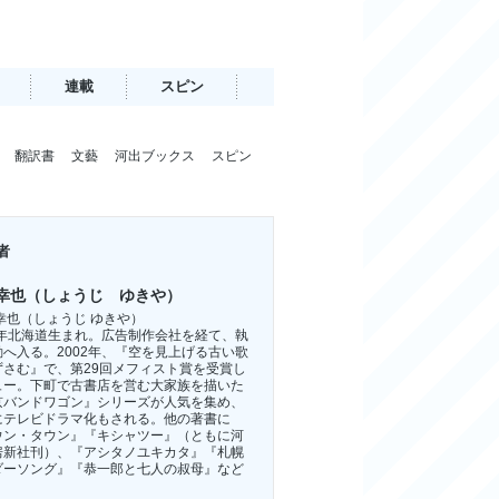
連載
スピン
翻訳書
文藝
河出ブックス
スピン
者
幸也（しょうじ ゆきや）
幸也（しょうじ ゆきや）
61年北海道生まれ。広告制作会社を経て、執
動へ入る。2002年、『空を見上げる古い歌
ずさむ』で、第29回メフィスト賞を受賞し
ュー。下町で古書店を営む大家族を描いた
京バンドワゴン』シリーズが人気を集め、
にテレビドラマ化もされる。他の著書に
ウン・タウン』『キシャツー』（ともに河
房新社刊）、『アシタノユキカタ』『札幌
ダーソング』『恭一郎と七人の叔母』など
。