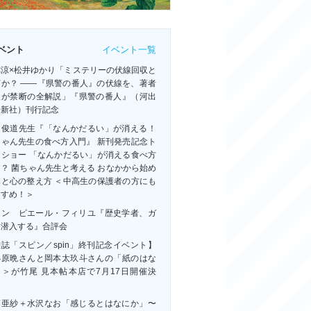
イベント一覧
ベント
祢涼×松井ゆかり「ミステリーの伏線回収と
何か？ ――『県警の番人』の伏線を、著者
人が禁断の全解説」『県警の番人』（河出
房新社）刊行記念
田俊道先生『「なんかだるい」が消える！
ちゃん先生の食べ方入門』 新刊発売記念ト
クショー 「なんかだるい」が消える食べ方
？ 菌ちゃん先生と考える おなかから始め
体と心の整え方 ＜中高生の保護者の方にも
すすめ！＞
ャン゠ピエール・フィリユ『歴史学者、ガ
に潜入する』合評会
誌「スピン／spin」終刊記念イベント】
小原晩さんと岡本太玖斗さんの「紙のはな
」＞が竹尾 見本帖本店で7月17日開催決
！
藤亜紗＋水沢なお「感じるとはなにか」〜