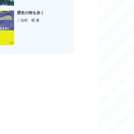
歴史の街を歩く
／吉村 昭 著