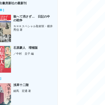
出書房新社の最新刊
本 ]
敢へて消さず… 日記の中
の戦争
ＮＨＫスペシャル取材班・横井
秀信 著
石原豪人 増補版
／中村 圭子 編
]
浅草十二階
細馬 宏通 著