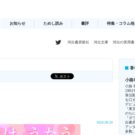
お知らせ
ためし読み
書評
特集・コラム他
河出書房新社
河出文庫
河出の実用書
著
小路
小路 
19
筆活
を口
デビ
『東
のち
『ダ
出書
2016.08.24
アン
多数