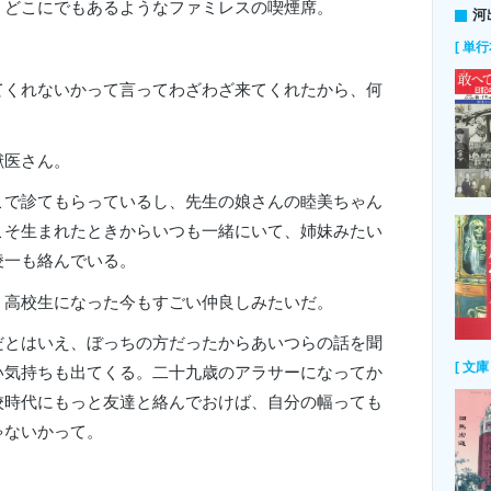
、どこにでもあるようなファミレスの喫煙席。
河
[ 単行
てくれないかって言ってわざわざ来てくれたから、何
獣医さん。
こで診てもらっているし、先生の娘さんの睦美ちゃん
こそ生まれたときからいつも一緒にいて、姉妹みたい
凌一も絡んでいる。
、高校生になった今もすごい仲良しみたいだ。
だとはいえ、ぼっちの方だったからあいつらの話を聞
[ 文庫 
い気持ちも出てくる。二十九歳のアラサーになってか
校時代にもっと友達と絡んでおけば、自分の幅っても
ゃないかって。