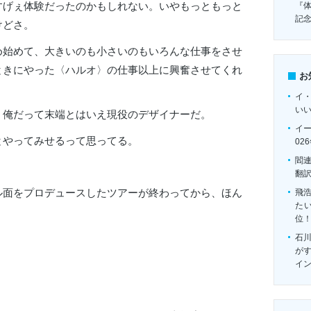
すげぇ体験だったのかもしれない。いやもっともっと
『
記
けどさ。
め始めて、大きいのも小さいのもいろんな仕事をさせ
ときにやった〈ハルオ〉の仕事以上に興奮させてくれ
お
イ
い
。俺だって末端とはいえ現役のデザイナーだ。
イ
とやってみせるって思ってる。
02
閻
翻
ル面をプロデュースしたツアーが終わってから、ほん
飛
たい
位
石
がす
イ