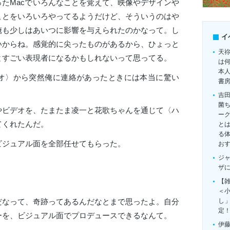
たMacでいろんなことを覚えて、映像やデザインや
ことをいろいろやってるようだけど、そういうのはや
俺も少しはあいつに影響を与えられたのかなって。し
イ
いからね。感覚的に尖ったものがあるから、ひょっと
天
とすごい表現者になるかもしれないって思ってる。
は
本
オ〉から突然俺に連絡があったときには本当に驚い
書
吉
菌
やビデオを、たまたま凌一と花歌ちゃんを通じて〈ハ
ー
てくれたんだ。
とは
る
ビジュアル面を全部任せてもらった。
お
ジ
ザ
【雑
＜
だなって、奇跡ってあるんだなとまで思ったよ。自分
し
定
ーを、ビジュアル面でプロデュースできるなんて。
伊