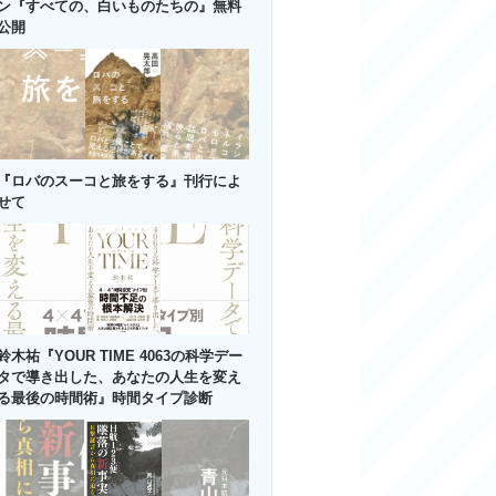
ン『すべての、白いものたちの』無料
公開
『ロバのスーコと旅をする』刊行によ
せて
鈴木祐『YOUR TIME 4063の科学デー
タで導き出した、あなたの人生を変え
る最後の時間術』時間タイプ診断