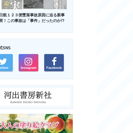
日航１２３便墜落事故原因に迫る新事
実！この事故は「事件」だったのか!?
式SNS
witter
Instagram
Facebook