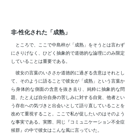
非-性化された「成熟」
ところで、ここで中島梓が「成熟」をそうとは言わず
にさりげなく、ひどく抽象的で道徳的な論理にのみ限定
していることは重要である。
彼女の言葉のいささか道徳的に過ぎる含意はそれとし
て、そのように語ることで彼女が「成熟」という言葉か
ら身体的な側面の含意を抜き去り、純粋に抽象的な問
題、たとえば自分自身の苦しみに対する自覚、他者とい
う存在への気づきと出会いとして語り直していることを
改めて重視すること。ここで私が促したいのはそのよう
な事実である。実際、同じ『コミュニケーション不全症
候群』の中で彼女はこんな風に言っていた。