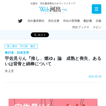
出版社 河出書房新社のオウンドメディア
河出書房新社
河出文庫
河出の実用書
翻訳書
文藝
河出ブックス
スピン
推し燃ゆ 芥川賞 書評
単行本 - 日本文学
宇佐見りん『推し、燃ゆ』論 成熟と喪失、ある
いは背骨と綿棒について
水上文
2021.02.18