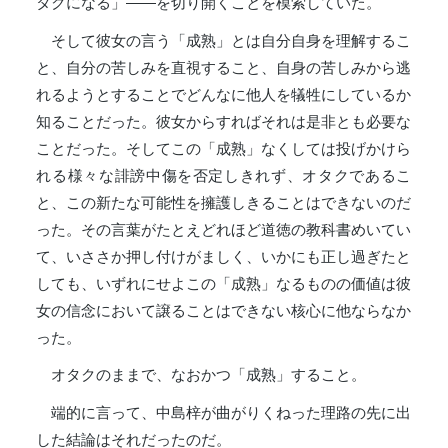
タクになる」――を切り開くことを模索していた。
そして彼女の言う「成熟」とは自分自身を理解するこ
と、自分の苦しみを直視すること、自身の苦しみから逃
れるようとすることでどんなに他人を犠牲にしているか
知ることだった。彼女からすればそれは是非とも必要な
ことだった。そしてこの「成熟」なくしては投げかけら
れる様々な誹謗中傷を否定しきれず、オタクであるこ
と、この新たな可能性を擁護しきることはできないのだ
った。その言葉がたとえどれほど道徳の教科書めいてい
て、いささか押し付けがましく、いかにも正し過ぎたと
しても、いずれにせよこの「成熟」なるものの価値は彼
女の信念において譲ることはできない核心に他ならなか
った。
オタクのままで、なおかつ「成熟」すること。
端的に言って、中島梓が曲がりくねった理路の先に出
した結論はそれだったのだ。