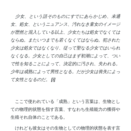
少女、という語そのものにすでにあらかじめ、未通
女、処女、というニュアンス、汚れなき童女のイメージ
が歴然と混入している以上、少女たちは処女でなくては
ならぬ。またいつまでも若くなくてはならぬ。犯された
少女は処女ではなくなり、従って聖なる少女ではいられ
なくなる。少女としての自己はまず初潮によって、つい
で性を知ることによって、決定的に汚され、失われる。
、
、
、
、
少年は
成
熟
によって男性となる。だが少女は
喪
失
によっ
て女性となるのだ。
[i]
ここで使われている「成熟」という言葉は、生物とし
ての物理的状態を指す言葉、すなわち生殖能力の獲得や
生殖それ自体のことである。
けれども彼女はその生物としての物理的状態を表す言