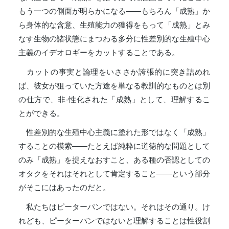
もう一つの側面が明らかになる――もちろん「成熟」か
ら身体的な含意、生殖能力の獲得をもって「成熟」とみ
なす生物の諸状態にまつわる多分に性差別的な生殖中心
主義のイデオロギーをカットすることである。
カットの事実と論理をいささか誇張的に突き詰めれ
ば、彼女が狙っていた方途を単なる教訓的なものとは別
の仕方で、非-性化された「成熟」として、理解するこ
とができる。
性差別的な生殖中心主義に塗れた形ではなく「成熟」
することの模索――たとえば純粋に道徳的な問題として
のみ「成熟」を捉えなおすこと、ある種の否認としての
オタクをそれはそれとして肯定すること――という部分
がそこにはあったのだと。
私たちはピーターパンではない。それはその通り。け
れども、ピーターパンではないと理解することは性役割