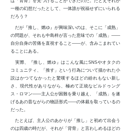
は「背骨」を見つけることができたのだ。たとえそれが
一種の幻想だったとして、一体誰が祝福せずにいられる
だろう？
だが『推し、燃ゆ』が興味深いのは、そこに「成熟」
の問題が、それも中島梓が言った意味での「成熟」――
自分自身の苦痛を直視すること――が、含みこまれてい
ることにある。
実際、『推し、燃ゆ』はこんな風にSNSやオタクの
コミュニティ、「推す」という行為について描かれた小
説はかつてなかったと驚嘆するほどの紛れもない新し
さ、現代性がありながら、極めて正統なビルドゥング
ス・ロマン――主人公が困難を乗り越え、「成熟」を遂
げるあの昔ながらの物語形式――の体裁を取っているの
だった。
たとえば、主人公のあかりが「推し」と初めて出会う
のは四歳の時だが、それが「背骨」と言わしめるほどの