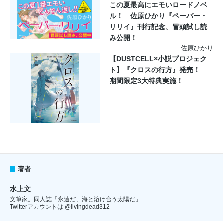
この夏最高にエモいロードノベ
ル！ 佐原ひかり『ペーパー・
リリイ』刊行記念、冒頭試し読
み公開！
佐原ひかり
【DUSTCELL×小説プロジェク
ト】『クロスの行方』発売！
期間限定3大特典実施！
著者
水上文
文筆家。同人誌「永遠だ、海と溶け合う太陽だ」
Twitterアカウントは
@livingdead312