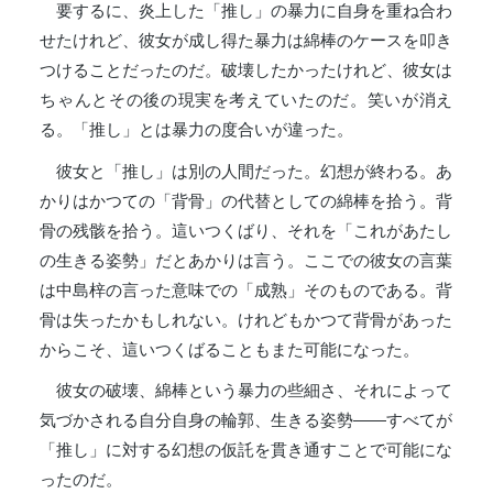
要するに、炎上した「推し」の暴力に自身を重ね合わ
せたけれど、彼女が成し得た暴力は綿棒のケースを叩き
つけることだったのだ。破壊したかったけれど、彼女は
ちゃんとその後の現実を考えていたのだ。笑いが消え
る。「推し」とは暴力の度合いが違った。
彼女と「推し」は別の人間だった。幻想が終わる。あ
かりはかつての「背骨」の代替としての綿棒を拾う。背
骨の残骸を拾う。這いつくばり、それを「これがあたし
の生きる姿勢」だとあかりは言う。ここでの彼女の言葉
は中島梓の言った意味での「成熟」そのものである。背
骨は失ったかもしれない。けれどもかつて背骨があった
からこそ、這いつくばることもまた可能になった。
彼女の破壊、綿棒という暴力の些細さ、それによって
気づかされる自分自身の輪郭、生きる姿勢――すべてが
「推し」に対する幻想の仮託を貫き通すことで可能にな
ったのだ。