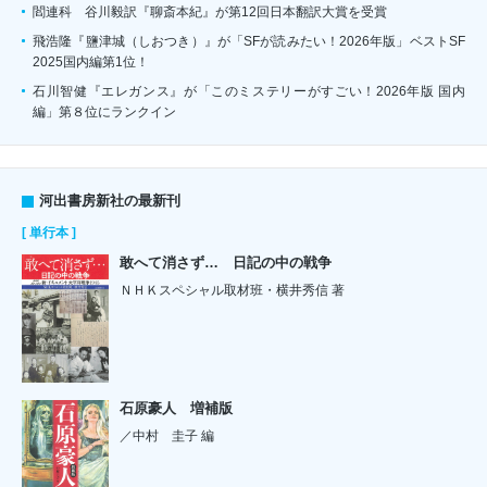
閻連科 谷川毅訳『聊斎本紀』が第12回日本翻訳大賞を受賞
飛浩隆『鹽津城（しおつき）』が「SFが読みたい！2026年版」ベストSF
2025国内編第1位！
石川智健『エレガンス』が「このミステリーがすごい！2026年版 国内
編」第８位にランクイン
河出書房新社の最新刊
[ 単行本 ]
敢へて消さず… 日記の中の戦争
ＮＨＫスペシャル取材班・横井秀信 著
石原豪人 増補版
／中村 圭子 編