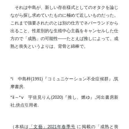
それは中島が、新しい存在様式としてのオタクを論じ
ながら探し求めていたものに極めて近しいものだった。
これまで強要されたのとは別の仕方でネバーランドから
出ること、性差別的な生殖中心主義をキャンセルした仕
方ので「成熟」の可能性――たとえば推しによって。成
熟と喪失というよりは、背骨と綿棒で。
*ⅰ 中島梓(1991)『コミュニケーション不全症候群』,筑
摩書房.
*ⅱ～*ⅴ 宇佐見りん(2020)『推し、燃ゆ』,河出書房新
社,傍点引用者.
（本稿は
「文藝」2021年春季号
に掲載の「成熟と喪