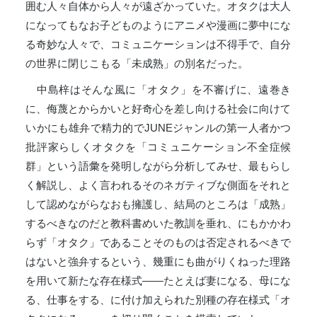
囲む人々自体から人々が遠ざかっていた。オタクは大人
になってもなお子どものようにアニメや漫画に夢中にな
る奇妙な人々で、コミュニケーションは不得手で、自分
の世界に閉じこもる「未成熟」の別名だった。
中島梓はそんな風に「オタク」を不審げに、遠巻き
に、侮蔑とからかいと好奇心を差し向ける社会に向けて
いかにも雄弁で精力的でJUNEジャンルの第一人者かつ
批評家らしくオタクを「コミュニケーション不全症候
群」という語彙を発明しながら分析してみせ、最もらし
く解説し、よく言われるそのネガティブな側面をそれと
して認めながらなおも擁護し、結局のところは「成熟」
するべきなのだと教科書めいた教訓を垂れ、にもかかわ
らず「オタク」であることそのものは否定されるべきで
はないと強弁するという、幾重にも曲がりくねった理路
を用いて新たな存在様式――たとえば妻になる、母にな
る、仕事をする、に付け加えられた別種の存在様式「オ