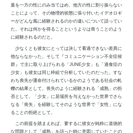
葉を一方の性にのみ当てはめ、他方の性に割り振らない
ことによって、その物理的状態に張り付いたイデオロギ
ーがどんな風に経験されるのかの違いについて語ってい
た。それは何かを得ることというよりは喪うことのよう
に経験されるのだと。
少なくとも彼女にとっては決して看過できない差異に
他ならなかった。そして『コミュニケーション不全症候
群』で主に取り上げられる「JUNE少女」も「過食症の
少女」も彼女は同じ枠組で分析していたのだった。すな
わち喪失が運命付けられているかのようである社会の軋
轢の結果として。喪失のように経験される「成熟」の拒
否として。「少女」に居場所を与えなかった世界でさら
、
、
、
、
、
、
、
、
、
、
、
、
なる「喪失」を経験して
そ
の
よ
う
な
世
界
で
「女
性
」に
な
、
、
、
、
、
、
る
こ
と
の
拒
絶
として。
この前提を踏まえれば、要するに彼女が純粋に道徳的
な問題として「成熟」を語った時に意図していたことの