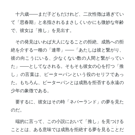
十六歳――まだ子どもだけれど、二次性徴は過ぎてい
て「思春期」と名指されるまさしくいかにも微妙な年齢
で、彼女は「推し」を見出す。
その発見はいわば大人になることの拒絶、成熟への拒
絶を介する一種の「連帯」――「あたしは彼と繋がり、
彼の向こうにいる、少なくない数の人間と繋がってい
た」――としてなされる。そもそも彼女の心を打つ「推
し」の言葉は、ピーターパンという役のセリフであっ
た。もちろん、ピーターパンとは成熟を拒否する永遠の
少年の象徴である。
要するに、彼女はその時「ネバーランド」の夢を見た
のだ。
端的に言って、この小説において「推し」を見つける
、
、
、
、
、
、
、
、
、
、
、
、
、
こととは、ある意味では
成
熟
を
拒
絶
す
る
夢
を
見
る
こ
と
だ