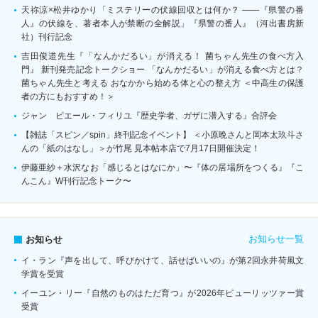
天祢涼×松井ゆかり「ミステリーの伏線回収とは何か？ ――『県警の番
人』の伏線を、著者本人が禁断の全解説」『県警の番人』（河出書房新
社）刊行記念
吉田俊道先生『「なんかだるい」が消える！ 菌ちゃん先生の食べ方入
門』 新刊発売記念トークショー 「なんかだるい」が消える食べ方とは？
菌ちゃん先生と考える おなかから始める体と心の整え方 ＜中高生の保護
者の方にもおすすめ！＞
ジャン゠ピエール・フィリユ『歴史学者、ガザに潜入する』合評会
【雑誌「スピン／spin」終刊記念イベント】 ＜小原晩さんと岡本太玖斗さ
んの「紙のはなし」＞が竹尾 見本帖本店で7月17日開催決定！
伊藤亜紗＋水沢なお「感じるとはなにか」〜『体の居場所をつくる』『こ
んこん』W刊行記念トーク〜
お知らせ一覧
お知らせ
イ・ラン『声を出して、呼びかけて、話せばいいの』が第2回永井荷風文
学賞を受賞
イーユン・リー『自然のものはただ育つ』が2026年ピューリッツァー賞
受賞