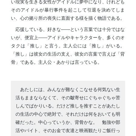
い現実を生きる女性がアイドルに夢中になり、けれども
そのアイドルが暴行事件を起こして引退を決めてしま
い、心の拠り所の喪失に直面する様を描く物語である。
応援している、好きな――という言葉では十分ではな
いが、便宜上――アイドルやキャラクターを、多くのオ
タクは「推し」と言う。主人公には「推し」がいる。
「推し」は彼女の生活の支え、彼女の言葉で言えば「背
骨」である。主人公・あかりは言っている。
あたしには、みんなが難なくこなせる何気ない生
活もままならなくて、その皺寄せにぐちゃぐちゃ苦
しんでばかりいる。だけど推しを推すことがあたし
の生活の中心で絶対で、それだけは何をおいても明
確だった。中心っていうか、背骨かな。 勉強や部
活やバイト、そのお金で友達と映画観たりご飯行っ