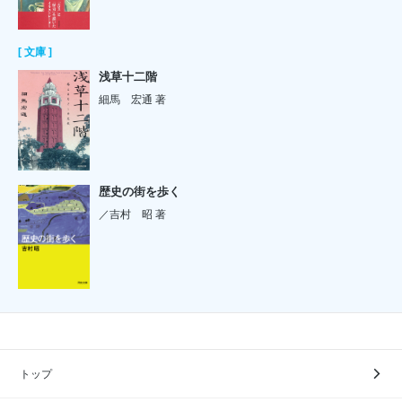
[ 文庫 ]
浅草十二階
細馬 宏通 著
歴史の街を歩く
／吉村 昭 著
トップ