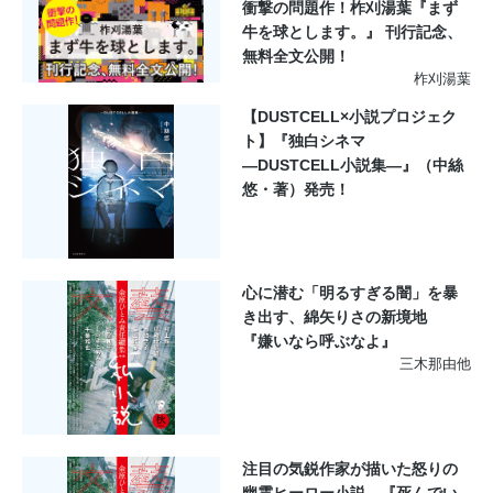
衝撃の問題作！柞刈湯葉『まず
牛を球とします。』 刊行記念、
無料全文公開！
柞刈湯葉
【DUSTCELL×小説プロジェク
ト】『独白シネマ
―DUSTCELL小説集―』（中絲
悠・著）発売！
心に潜む「明るすぎる闇」を暴
き出す、綿矢りさの新境地
『嫌いなら呼ぶなよ』
三木那由他
注目の気鋭作家が描いた怒りの
幽霊ヒーロー小説 『死んでい