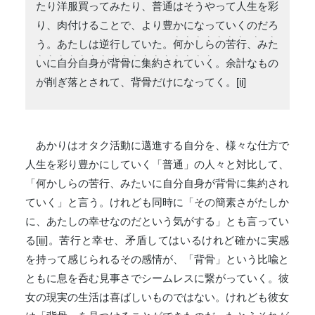
たり洋服買ってみたり、普通はそうやって人生を彩
り、肉付けることで、より豊かになっていくのだろ
、
、
、
、
、
、
、
、
、
う。あたしは逆行していた。
何
か
し
ら
の
苦
行
、み
た
、
、
、
、
、
、
、
、
、
、
、
、
、
、
、
、
、
い
に
自
分
自
身
が
背
骨
に
集
約
さ
れ
て
い
く
。余計なもの
が削ぎ落とされて、背骨だけになってく。
[ii]
あかりはオタク活動に邁進する自分を、様々な仕方で
人生を彩り豊かにしていく「普通」の人々と対比して、
「何かしらの苦行、みたいに自分自身が背骨に集約され
ていく」と言う。けれども同時に「その簡素さがたしか
に、あたしの幸せなのだという気がする」とも言ってい
る
[iii]
。苦行と幸せ、矛盾してはいるけれど確かに実感
を持って感じられるその感情が、「背骨」という比喩と
ともに息を呑む見事さでシームレスに繋がっていく。彼
女の現実の生活は喜ばしいものではない。けれども彼女