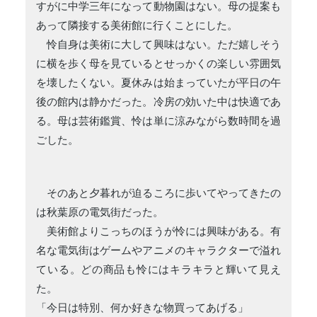
すがに中学三年になって動物園はない。母の提案も
あって隣接する美術館に行くことにした。
怜自身は美術に大して興味はない。ただ嬉しそう
に横を歩く母を見ているとせっかくの楽しい雰囲気
を壊したくない。夏休みは始まっていたが平日の午
後の館内は静かだった。冷房の効いた中は快適であ
る。母は芸術鑑賞、怜は単に涼みながら数時間を過
ごした。
そのあと夕暮れが迫るころに歩いてやってきたの
は秋葉原の電気街だった。
美術館よりこっちのほうが怜には興味がある。有
名な電気街はゲームやアニメのキャラクターで溢れ
ている。どの商品も怜にはキラキラと輝いて見え
た。
「今日は特別、何か好きな物買ってあげる」