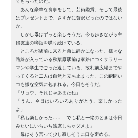
てもらったのだ。
あんな豪華な食事をして、芸術鑑賞、そして最後
はプレゼントまで。さすがに贅沢だったのではない
か。
しかし母はずっと楽しそうだ。今も歩きながら主
婦友達の噂話を喋り続けている。
ところが駅前に来ると急に静かになった。様々な
路線が入っている秋葉原駅前は家路につくサラリー
マンや学生でごった返している。改札前広場までや
ってくると二人は自然と立ち止まった。この瞬間い
つも嫌な空気に包まれる。今日もそうだ。
「リョウ、それじゃあまたね」
「うん、今日はいろいろありがとう。楽しかった
よ」
「私も楽しかった…… でも私と一緒のときは今日
みたいにいちいち遠慮しちゃダメよ」
母はそう言って少し寂しそうに口を歪める。