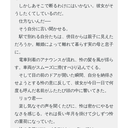
しかしあそこで断るわけにはいかない。彼女がそ
うしたくてしているのだ。
仕方ないんだ──
そう自分に言い聞かせる。
駅で別れる自分たちは、傍目からは親子に見えた
だろうか。離婚によって離れて暮らす実の母と息子
に。
電車到着のアナウンスが流れ、怜の髪を風が揺ら
す。車両がスムーズに滑(すべ)り込んでくる。
そして目の前のドアが開いた瞬間、自分を納得さ
せようとする怜の意に反して、彼女が今日一日で何
度も呼んだ名前がふたたび頭の中に響いてきた。
リョウ君──
楽し気なその声を聞くたびに、怜は密かにやるせ
なさを感じる。それは長い年月を掛けて少しずつ怜
の重荷になっていた。