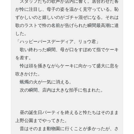
スタッフたちの歌声が店内に響く。居合わせた客
が怜に注目し、母子の姿を温かく見守っている。恥
ずかしいのと嬉しいのがゴチャ混ぜになる。それは
歌のラストで怜の名前が告げられた瞬間最高潮に達
した。
「ハッピーバースデーディア、リョウ君」
歌い終わった瞬間、母が口をすぼめて指でケーキ
を差す。
怜は頭を掻きながらケーキに向かって盛大に息を
吹きかけた。
蝋燭の火が一気に消える。
次の瞬間、店内は大きな拍手に包まれた。
昼の誕生日パーティを終えると怜たちはそのまま
上野公園までやってきた。
昔はそのまま動物園に行くことが多かったが、さ