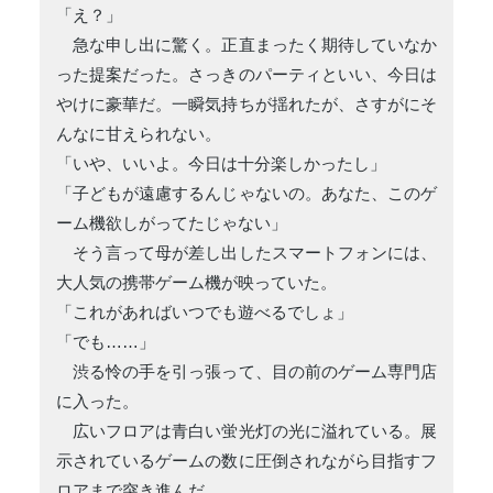
「え？」
急な申し出に驚く。正直まったく期待していなか
った提案だった。さっきのパーティといい、今日は
やけに豪華だ。一瞬気持ちが揺れたが、さすがにそ
んなに甘えられない。
「いや、いいよ。今日は十分楽しかったし」
「子どもが遠慮するんじゃないの。あなた、このゲ
ーム機欲しがってたじゃない」
そう言って母が差し出したスマートフォンには、
大人気の携帯ゲーム機が映っていた。
「これがあればいつでも遊べるでしょ」
「でも……」
渋る怜の手を引っ張って、目の前のゲーム専門店
に入った。
広いフロアは青白い蛍光灯の光に溢れている。展
示されているゲームの数に圧倒されながら目指すフ
ロアまで突き進んだ。