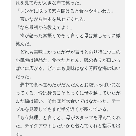
れを見て母が大きな声で笑った。
「レンゲに取って穴を開けると食べやすいわよ」
言いながら手本を見せてくれる。
「なら最初から教えてよ！」
怜が怒った素振りでそう言うと母は嬉しそうに微
笑んだ。
どれも美味しかったが母が言うとおり特にウニの
小籠包は絶品だ。食べたとたん、磯の香りが口いっ
ぱいに広がる。どこにも臭味はなく芳醇な海の匂い
だった。
夢中で食べ進めたがだんだんとお腹いっぱいにな
ってくる。怜は身長こそとっくに母を越していたが
まだ線は細い。それほど大食いではなかった。テー
ブルを見渡してもまだ半分近くが残っている。
「もう無理」と言うと、母がスタッフを呼んでくれ
た。テイクアウトしたいから包んでくれと指示を出
す。