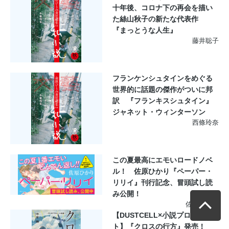
十年後、コロナ下の再会を描い
た絲山秋子の新たな代表作
『まっとうな人生』
藤井聡子
フランケンシュタインをめぐる
世界的に話題の傑作がついに邦
訳 『フランキスシュタイン』
ジャネット・ウィンターソン
西條玲奈
この夏最高にエモいロードノベ
ル！ 佐原ひかり『ペーパー・
リリイ』刊行記念、冒頭試し読
み公開！
佐原ひかり
【DUSTCELL×小説プロジェク
ト】『クロスの行方』発売！