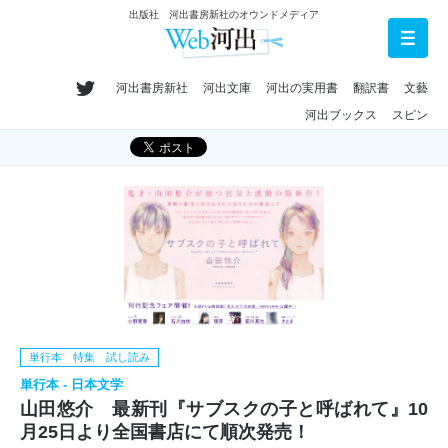
出版社 河出書房新社のオウンドメディア
河出書房新社
河出文庫
河出の実用書
翻訳書
文藝
河出ブックス
スピン
単行本 特集 試し読み
単行本 - 日本文学
山田悠介 最新刊『サブスクの子と呼ばれて』10
月25日より全国書店にて順次発売！