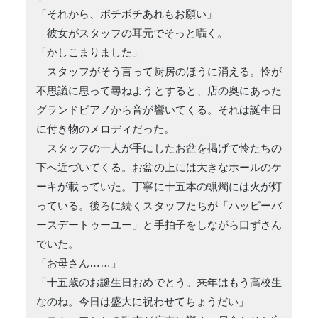
「それから、ボチボチあれもお願い」
彼女がスタッフの耳元でそっと囁く。
「かしこまりました」
スタッフがそう言って厨房のほうに消える。怜が
不思議に思って尋ねようとすると、店の奥にあった
グランドピアノから音が響いてくる。それは誕生日
に付き物のメロディだった。
スタッフの一人が手にしたお盆を掲げて怜たちの
下へ近づいてくる。お盆の上には大きなホールのケ
ーキが載っていた。丁寧に十五本の蝋燭には火が灯
っている。後ろに続くスタッフたちが「ハッピーバ
ースデートゥーユー」と手拍子をしながら口ずさん
でいた。
「お母さん……」
「十五歳のお誕生日おめでとう。来年はもう高校生
なのね。今日は盛大に祝わせてちょうだい」