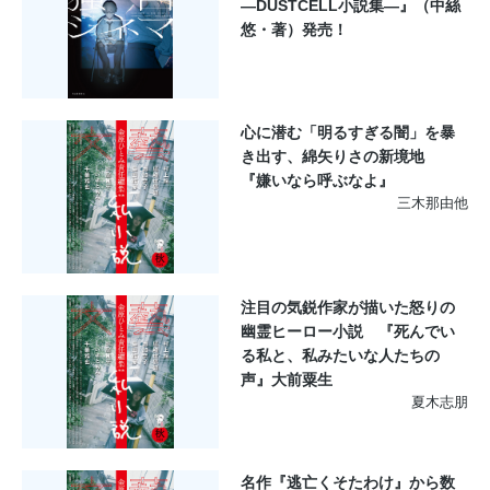
―DUSTCELL小説集―』（中絲
悠・著）発売！
心に潜む「明るすぎる闇」を暴
き出す、綿矢りさの新境地
『嫌いなら呼ぶなよ』
三木那由他
注目の気鋭作家が描いた怒りの
幽霊ヒーロー小説 『死んでい
る私と、私みたいな人たちの
声』大前粟生
夏木志朋
名作『逃亡くそたわけ』から数