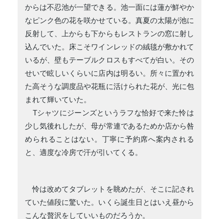
からは不忍池が一望できる。池一面には蓮が鮮やか
なピンク色の花を咲かせている。真夏の太陽が池に
反射して、上からも下からもレストランの窓に射し
込んでいた。床こそワインレッドの絨毯が敷かれて
いるが、壁もテーブルクロスもすべてが白い。その
せいで眩しいくらいに店内は明るい。所々に置かれ
た高そうな調度品や花瓶に活けられた花が、光に包
まれて輝いていた。
Tシャツにジーンズというラフな恰好で来た怜は
少し気後れしたが、母が常連であるためか店から咎
められることはない。丁寧に予約席へ案内される
と、適度な冷房で汗が引いてくる。
怜は改めてタブレットを眺めたが、そこに記され
ていた値段に驚いた。いくら誕生日とはいえ昼から
こんな贅沢をしていいものだろうか。