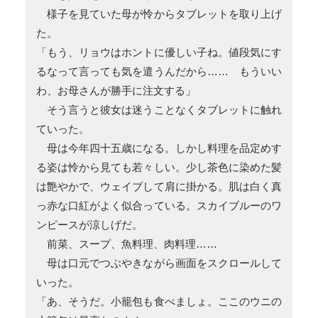
様子を見ていた母が怜からタブレットを取り上げ
た。
「もう、リョウはホントに優しい子ね。値段気にす
るなって言っても気を遣うんだから…… もういい
わ、お母さんが勝手に注文する」
そう言うと彼女は迷うことなくタブレットに触れ
ていった。
母は今年四十五歳になる。しかし料理を品定めす
る姿は怜から見ても若々しい。少し茶色に染めた髪
は艶やかで、ウェイブして肩に掛かる。肌は白く真
っ赤な口紅がよく似合っている。スカイブルーのワ
ンピースが涼しげだ。
前菜、スープ、魚料理、肉料理……
母は口元でつぶやきながら画面をスクロールして
いった。
「あ、そうだ。小籠包も食べましょ。ここのウニの