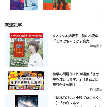
関連記事
Aマッソ加納愛子、初の小説集
『これはちゃうか』発売！
加納愛子
衝撃の問題作！柞刈湯葉『まず
牛を球とします。』 刊行記念、
無料全文公開！
柞刈湯葉
【DUSTCELL×小説プロジェク
ト】『独白シネマ