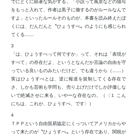
でにとくに顕著な気がする。「小説って風景などの描写
をもっと入れて、作者は黒子に徹するのがルールなんで
すよ」といったルールそのものが、本書を読み終えたぼ
くには、だんだんと〝ひょうすべ〟のようにも感じられ
てくる……
3
「は、ひょうすべって何ですか」って、それは「表現が
すべて」の存在だよ、というとなんだか言論の自由を守
っている良いものみたいだけど、でも違うから（……）
実はひょうすべとは、逆に報道を規制してくる存在で
さ、しかも芸術も学問も、売り上げだけでしか評価しな
いで絶滅させに来る、いやーな存在なの。（〈１ こん
にちは、これが、ひょうすべ、です〉）
4
ＴＰＰという自由貿易協定にくっついてアメリカからや
って来たのが〝ひょうすべ〟という存在であり、関税が