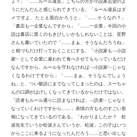
ょ？」「……ルール違反」こちらの方が小説家志望のよ
うにだんだんと感じられてきている。「ルール違反はダ
メですよ、たとえ面白かろうと」「……そうなの？」
「書店も一企業なんですから」「……一企業」今回の小
説は書店に置くのもきびしいかもしれないことは、笙野
さんも書いていたので「……まぁ、そうなんだろうね」
と相づちだけ打っておくことにする。「小説家も﹁小説
家﹂として企業に雇われて食べさせてもらっているだけ
なんですから。ルールを守れなければ﹁小説家﹂じゃな
くなるわけですから」「……まぁ、そうなんでしょう
ね」と、つい敬語にまでなってしまったのは、スーちゃ
んの口調がはげしくなってきているからだけではない。
「読者もルール通りに読まなければ、﹁読者﹂じゃなく
なっていくわけですから……」表情の方もものすごい形
相になってきているのである。「わかりましたか？ 松
波先生ていうか松波さんていうか、松波」この子はいつ
からここに来るようになったんだろう……と思い出しな