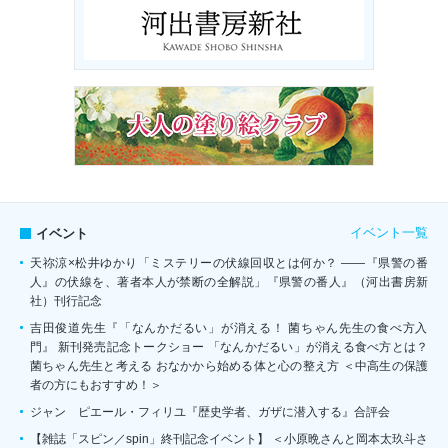
イベント一覧
イベント
天祢涼×松井ゆかり「ミステリーの伏線回収とは何か？ ――『県警の番
人』の伏線を、著者本人が禁断の全解説」『県警の番人』（河出書房新
社）刊行記念
吉田俊道先生『「なんかだるい」が消える！ 菌ちゃん先生の食べ方入
門』 新刊発売記念トークショー 「なんかだるい」が消える食べ方とは？
菌ちゃん先生と考える おなかから始める体と心の整え方 ＜中高生の保護
者の方にもおすすめ！＞
ジャン゠ピエール・フィリユ『歴史学者、ガザに潜入する』合評会
【雑誌「スピン／spin」終刊記念イベント】 ＜小原晩さんと岡本太玖斗さ