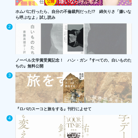
ホムパに行ったら、自分の不倫裁判だった!? 綿矢りさ「嫌いな
ら呼ぶなよ」試し読み
ノーベル文学賞受賞記念！ ハン・ガン『すべての、白いものた
ちの』無料公開
『ロバのスーコと旅をする』刊行によせて