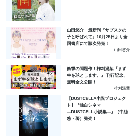
山田悠介 最新刊『サブスクの
子と呼ばれて』10月25日より全
国書店にて順次発売！
山田悠介
衝撃の問題作！柞刈湯葉『まず
牛を球とします。』 刊行記念、
無料全文公開！
柞刈湯葉
【DUSTCELL×小説プロジェク
ト】『独白シネマ
―DUSTCELL小説集―』（中絲
悠・著）発売！