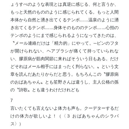
ょうすべのような表現とは真逆に感じる、何と言うか、
もっと天然のもののように感じられてくる。もっと人間
本体から自然と湧き出てくるテンポ……温泉のように湧
き出てくるテンポ……身体そのもののテンポ……心拍の
テンポのようにまで感じられるようになってきたのは、
〝メール連絡だけは「精力的」にやって。─ビンのフタ
が開けられない、ヘアブラシが痛くて持っていられな
い、膠原病が筋肉関節に来ればそういう日もある。だけ
どそれはメール相手にはまったく判らない。〟という文
章を読んだあたりからだと思う。もちろんこの〝膠原病
のおばあちゃん〟とも笙野さんは違うし、主人公格の孫
の〝詩歌〟とも違うわけだけれども
7
言いたくても言えないよ体力も声も。クーデターするだ
けの体力が欲しいよ！（〈３ おばあちゃんのシラバ
ス〉）