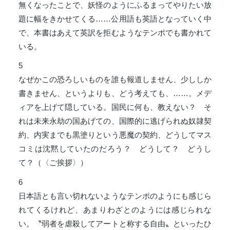
無くなったことで、妖怪のようにふるまってやりたい放
題に幅をきかせてくる……公用語も英語となっていく中
で、本書はあえて英訳を拒むようなテンポでも書かれて
いる。
5
なぜかこの恐ろしいものを誰も報道しません、少ししか
書きません、というよりも、どう考えても、……。メデ
ィアを上げて隠している。国民に何も、教えない？ そ
れは未来永劫の国あげての、国際的に逃げられぬ奴隷契
約、内実までも黒塗りという悪魔の契約、どうしてマス
コミは沈黙していたのだろう？ どうして？ どうし
て？（〈ご挨拶〉）
6
日本語とも言い切れないようなテンポのようにも感じら
れてくるけれど、あまりわざとのようには感じられな
い。〝弱者を虐殺してアートと称する自由〟といったひ