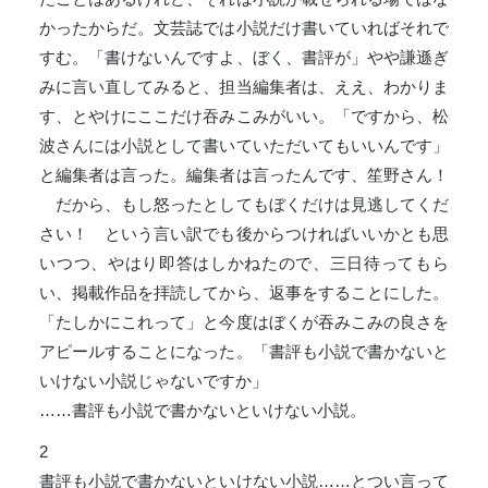
かったからだ。文芸誌では小説だけ書いていればそれで
すむ。「書けないんですよ、ぼく、書評が」やや謙遜ぎ
みに言い直してみると、担当編集者は、ええ、わかりま
す、とやけにここだけ吞みこみがいい。「ですから、松
波さんには小説として書いていただいてもいいんです」
と編集者は言った。編集者は言ったんです、笙野さん！
だから、もし怒ったとしてもぼくだけは見逃してくだ
さい！ という言い訳でも後からつければいいかとも思
いつつ、やはり即答はしかねたので、三日待ってもら
い、掲載作品を拝読してから、返事をすることにした。
「たしかにこれって」と今度はぼくが吞みこみの良さを
アピールすることになった。「書評も小説で書かないと
いけない小説じゃないですか」
……書評も小説で書かないといけない小説。
2
書評も小説で書かないといけない小説……とつい言って