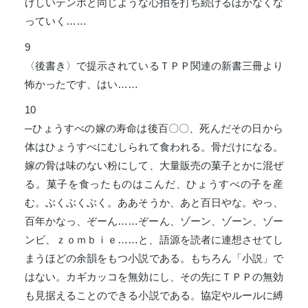
げしいテンポと同じような心拍を打ち続けるほかなくな
っていく……
9
〈後書き〉で提示されているＴＰＰ関連の新書三冊より
怖かったです、はい……
10
─ひょうすべの嫁の寿命は後百〇〇、死んだその日から
体はひょうすべにむしられて食われる。骨だけになる。
嫁の骨は味のない粉にして、大量販売の菓子とかに混ぜ
る。菓子を食ったものはこんだ、ひょうすべの子を産
む。ぶくぶくぶく。ああそうか、あと百日やな。やっ、
百年かなっ、ぞーん……ぞーん、ゾーン、ゾーン、ゾー
ンビ、ｚｏｍｂｉｅ……と、語源を読者に連想させてし
まうほどの余韻をもつ小説である。もちろん「小説」で
はない。カギカッコを無効にし、その先にＴＰＰの無効
も見据えることのできる小説である。協定やルールに縛