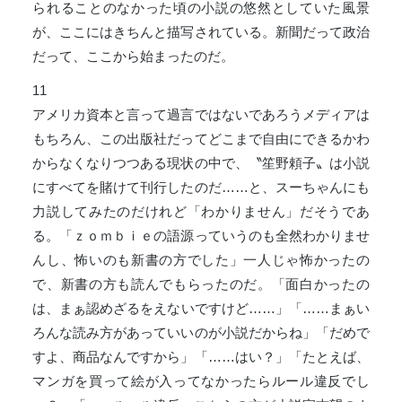
られることのなかった頃の小説の悠然としていた風景
が、ここにはきちんと描写されている。新聞だって政治
だって、ここから始まったのだ。
11
アメリカ資本と言って過言ではないであろうメディアは
もちろん、この出版社だってどこまで自由にできるかわ
からなくなりつつある現状の中で、〝笙野頼子〟は小説
にすべてを賭けて刊行したのだ……と、スーちゃんにも
力説してみたのだけれど「わかりません」だそうであ
る。「ｚｏｍｂｉｅの語源っていうのも全然わかりませ
んし、怖いのも新書の方でした」一人じゃ怖かったの
で、新書の方も読んでもらったのだ。「面白かったの
は、まぁ認めざるをえないですけど……」「……まぁい
ろんな読み方があっていいのが小説だからね」「だめで
すよ、商品なんですから」「……はい？」「たとえば、
マンガを買って絵が入ってなかったらルール違反でし