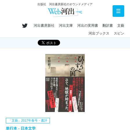
出版社 河出書房新社のオウンドメディア
河出書房新社
河出文庫
河出の実用書
翻訳書
文藝
河出ブックス
スピン
「文藝」2017年春号・書評
単行本 - 日本文学