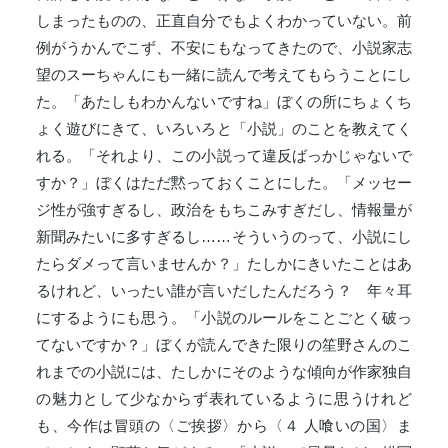
しまったものの、正直自分でもよくわかっていない。前
例がうかんでこず、不安にもなってきたので、小説家志
望のスーちゃんにも一緒に読んで考えてもらうことにし
た。「あたしもわかんないですね」ぼくの所にちょくち
ょく遊びにきて、いろいろと「小説」のことを教えてく
れる。「それより、この小説って違反ばっかじゃないで
すか？」ぼくはただ黙っておくことにした。「メッセー
ジ性が強すぎるし、政治をもちこみすぎだし、情報量が
新聞みたいに多すぎるし……そういうのって、小説にし
たらダメって言いませんか？」たしかにきいたことはあ
るけれど、いったい誰が言いだしたんだろう？ 年々耳
にするようにも思う。「小説のルールをことごとく破っ
てないですか？」ぼくが読んできた限りの笙野さんのこ
れまでの小説には、たしかにそのような傾向が作家独自
の魅力として少なからず表れているように思うけれど
も、今作は冒頭の〈ご挨拶〉から〈４ 人喰いの国〉ま