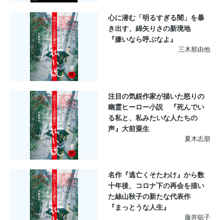
心に潜む「明るすぎる闇」を暴
き出す、綿矢りさの新境地
『嫌いなら呼ぶなよ』
三木那由他
注目の気鋭作家が描いた怒りの
幽霊ヒーロー小説 『死んでい
る私と、私みたいな人たちの
声』大前粟生
夏木志朋
名作『逃亡くそたわけ』から数
十年後、コロナ下の再会を描い
た絲山秋子の新たな代表作
『まっとうな人生』
藤井聡子