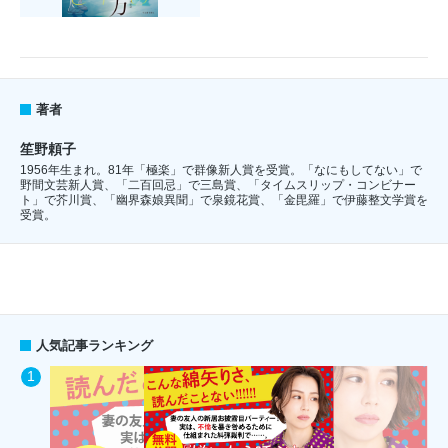
著者
笙野頼子
1956年生まれ。81年「極楽」で群像新人賞を受賞。「なにもしてない」で
野間文芸新人賞、「二百回忌」で三島賞、「タイムスリップ・コンビナー
ト」で芥川賞、「幽界森娘異聞」で泉鏡花賞、「金毘羅」で伊藤整文学賞を
受賞。
人気記事ランキング