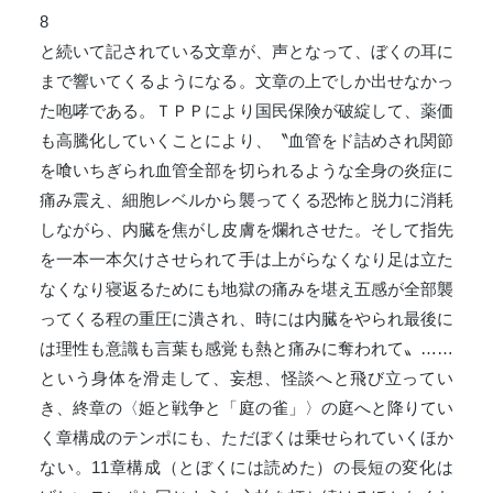
8
と続いて記されている文章が、声となって、ぼくの耳に
まで響いてくるようになる。文章の上でしか出せなかっ
た咆哮である。ＴＰＰにより国民保険が破綻して、薬価
も高騰化していくことにより、〝血管をド詰めされ関節
を喰いちぎられ血管全部を切られるような全身の炎症に
痛み震え、細胞レベルから襲ってくる恐怖と脱力に消耗
しながら、内臓を焦がし皮膚を爛れさせた。そして指先
を一本一本欠けさせられて手は上がらなくなり足は立た
なくなり寝返るためにも地獄の痛みを堪え五感が全部襲
ってくる程の重圧に潰され、時には内臓をやられ最後に
は理性も意識も言葉も感覚も熱と痛みに奪われて〟……
という身体を滑走して、妄想、怪談へと飛び立ってい
き、終章の〈姫と戦争と「庭の雀」〉の庭へと降りてい
く章構成のテンポにも、ただぼくは乗せられていくほか
ない。11章構成（とぼくには読めた）の長短の変化は