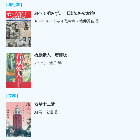
[ 単行本 ]
敢へて消さず… 日記の中の戦争
ＮＨＫスペシャル取材班・横井秀信 著
石原豪人 増補版
／中村 圭子 編
[ 文庫 ]
浅草十二階
細馬 宏通 著