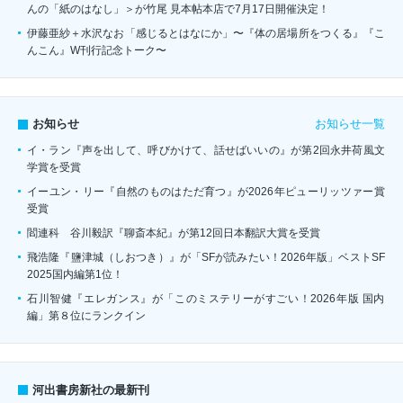
んの「紙のはなし」＞が竹尾 見本帖本店で7月17日開催決定！
伊藤亜紗＋水沢なお「感じるとはなにか」〜『体の居場所をつくる』『こ
んこん』W刊行記念トーク〜
お知らせ一覧
お知らせ
イ・ラン『声を出して、呼びかけて、話せばいいの』が第2回永井荷風文
学賞を受賞
イーユン・リー『自然のものはただ育つ』が2026年ピューリッツァー賞
受賞
閻連科 谷川毅訳『聊斎本紀』が第12回日本翻訳大賞を受賞
飛浩隆『鹽津城（しおつき）』が「SFが読みたい！2026年版」ベストSF
2025国内編第1位！
石川智健『エレガンス』が「このミステリーがすごい！2026年版 国内
編」第８位にランクイン
河出書房新社の最新刊