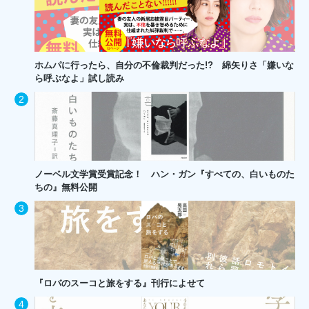
ホムパに行ったら、自分の不倫裁判だった!? 綿矢りさ「嫌いな
ら呼ぶなよ」試し読み
ノーベル文学賞受賞記念！ ハン・ガン『すべての、白いものた
ちの』無料公開
『ロバのスーコと旅をする』刊行によせて