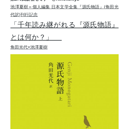
池澤夏樹＝個人編集 日本文学全集『源氏物語』(角田光
代訳)刊行記念
「千年読み継がれる『源氏物語』
とは何か？」
角田光代×池澤夏樹