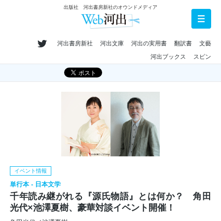
出版社 河出書房新社のオウンドメディア
河出書房新社
河出文庫
河出の実用書
翻訳書
文藝
河出ブックス
スピン
イベント情報
単行本 - 日本文学
千年読み継がれる『源氏物語』とは何か？ 角田
光代×池澤夏樹、豪華対談イベント開催！