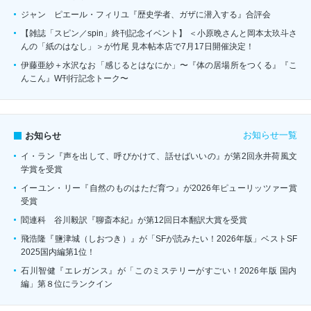
ジャン゠ピエール・フィリユ『歴史学者、ガザに潜入する』合評会
【雑誌「スピン／spin」終刊記念イベント】 ＜小原晩さんと岡本太玖斗さ
んの「紙のはなし」＞が竹尾 見本帖本店で7月17日開催決定！
伊藤亜紗＋水沢なお「感じるとはなにか」〜『体の居場所をつくる』『こ
んこん』W刊行記念トーク〜
お知らせ一覧
お知らせ
イ・ラン『声を出して、呼びかけて、話せばいいの』が第2回永井荷風文
学賞を受賞
イーユン・リー『自然のものはただ育つ』が2026年ピューリッツァー賞
受賞
閻連科 谷川毅訳『聊斎本紀』が第12回日本翻訳大賞を受賞
飛浩隆『鹽津城（しおつき）』が「SFが読みたい！2026年版」ベストSF
2025国内編第1位！
石川智健『エレガンス』が「このミステリーがすごい！2026年版 国内
編」第８位にランクイン