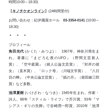
時間10:00～18:30)
【
キノチケオンライン
】(24時間受付)
お問い合わせ：紀伊國屋ホール
03-3354-0141
(10:00～
18:30)
＊ ＊ ＊
プロフィール
角田光代
(かくた・みつよ)： 1967年、神奈川県生ま
れ。著書に『まどろむ夜のUFO』（野間文芸新人
賞）、『空中庭園』（婦人公論文芸賞）、『対岸の彼
女』（直木賞）、「ロック母」（川端文学賞）、『八日
目の蝉』（中央公論文芸賞）、『紙の月』（柴田錬三郎
賞）など多数。
池澤夏樹
(いけざわ・なつき)：1945年生まれ。作家・
詩人。88年『スティル・ライフ』で芥川賞、93年『マ
シアス・ギリの失脚』で谷崎潤一郎賞、2010年「池澤