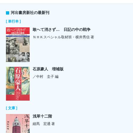
河出書房新社の最新刊
[ 単行本 ]
敢へて消さず… 日記の中の戦争
ＮＨＫスペシャル取材班・横井秀信 著
石原豪人 増補版
／中村 圭子 編
[ 文庫 ]
浅草十二階
細馬 宏通 著