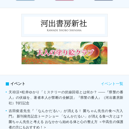
イベント一覧
イベント
天祢涼×松井ゆかり「ミステリーの伏線回収とは何か？ ――『県警の番
人』の伏線を、著者本人が禁断の全解説」『県警の番人』（河出書房新
社）刊行記念
吉田俊道先生『「なんかだるい」が消える！ 菌ちゃん先生の食べ方入
門』 新刊発売記念トークショー 「なんかだるい」が消える食べ方とは？
菌ちゃん先生と考える おなかから始める体と心の整え方 ＜中高生の保護
者の方にもおすすめ！＞