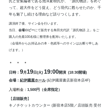
氏と全集編者である池澤夏樹氏が、「源氏物語」をめぐ
って、超大作をどう捉え、どう現代に甦らせたのか、千
年も魅了し続ける理由など語りつくします。
講演終了後、サイン会を行います。
当日、
会場ロビー
にて販売する角田光代訳「源氏物語 上」をご
購入の先着100名様に整理券を配布いたします。
（会場外からお持込みの本・色紙等へのサインはお断り申しあ
げます。）
＊ ＊ ＊
9
19
19:00
日時：
月
日(火)
開演 (18:30開場)
会場：
紀伊國屋ホール
(紀伊國屋書店新宿本店4F)
入場料金：
1,500円（全席指定）
【
店頭販売
】
キノチケットカウンター (新宿本店5階／店頭販売 受付