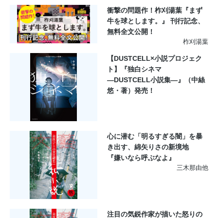
衝撃の問題作！柞刈湯葉『まず
牛を球とします。』 刊行記念、
無料全文公開！
柞刈湯葉
【DUSTCELL×小説プロジェク
ト】『独白シネマ
―DUSTCELL小説集―』（中絲
悠・著）発売！
心に潜む「明るすぎる闇」を暴
き出す、綿矢りさの新境地
『嫌いなら呼ぶなよ』
三木那由他
注目の気鋭作家が描いた怒りの