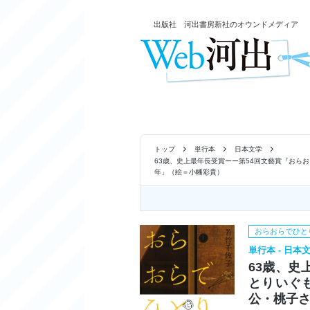
出版社 河出書房新社のオウンドメディア
トップ
単行本
日本文学
63歳、史上最年長受賞ーー第54回文藝賞『おら
年」（絵＝小幡彩貴）
おらおらでひと
単行本 - 日本
63歳、史
とりいぐ
公・桃子さ