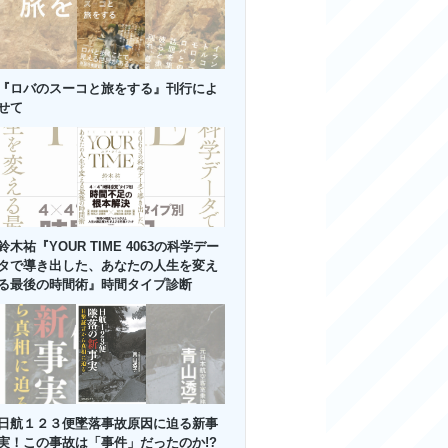
『ロバのスーコと旅をする』刊行によ
せて
鈴木祐『YOUR TIME 4063の科学デー
タで導き出した、あなたの人生を変え
る最後の時間術』時間タイプ診断
日航１２３便墜落事故原因に迫る新事
実！この事故は「事件」だったのか!?