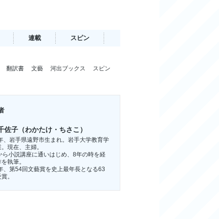
連載
スピン
翻訳書
文藝
河出ブックス
スピン
者
千佐子（わかたけ・ちさこ）
54年、岩手県遠野市生まれ。岩手大学教育学
業。現在、主婦。
歳から小説講座に通いはじめ、8年の時を経
作を執筆。
7年、第54回文藝賞を史上最年長となる63
受賞。