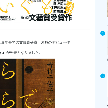
上最年長での文藝賞受賞、渾身のデビュー作
も
』
が発売となりました。