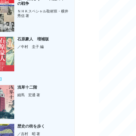
の戦争
ＮＨＫスペシャル取材班・横井
秀信 著
石原豪人 増補版
／中村 圭子 編
]
浅草十二階
細馬 宏通 著
歴史の街を歩く
／吉村 昭 著