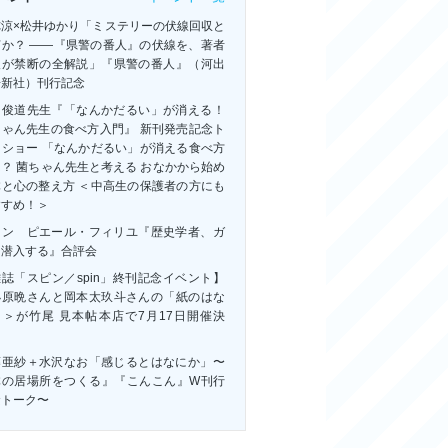
祢涼×松井ゆかり「ミステリーの伏線回収と
何か？ ――『県警の番人』の伏線を、著者
人が禁断の全解説」『県警の番人』（河出
房新社）刊行記念
田俊道先生『「なんかだるい」が消える！
ちゃん先生の食べ方入門』 新刊発売記念ト
クショー 「なんかだるい」が消える食べ方
？ 菌ちゃん先生と考える おなかから始め
体と心の整え方 ＜中高生の保護者の方にも
すすめ！＞
ャン゠ピエール・フィリユ『歴史学者、ガ
に潜入する』合評会
誌「スピン／spin」終刊記念イベント】
小原晩さんと岡本太玖斗さんの「紙のはな
」＞が竹尾 見本帖本店で7月17日開催決
！
藤亜紗＋水沢なお「感じるとはなにか」〜
体の居場所をつくる』『こんこん』W刊行
念トーク〜