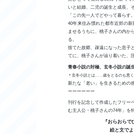
いと結婚、二児の誕生と成長、
「この先一人でどやって暮らす
40年来住み慣れた都市近郊の
ませるうちに、桃子さんの内か
る。
捨てた故郷、疎遠になった息子
てに、桃子さんが辿り着いた、
青春小説の対極、玄冬小説の誕
＊玄冬小説とは……歳をとるのも悪く
新たな「老い」を生きるための感
ーーーーーー
刊行を記念して作成したフリー
む主人公・桃子さんの74年」を
『おらおらで
絵と文でよ