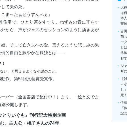
そして夫の死。
天
は
。こまったぁどうすんべぇ」
本
新興住宅で、ひとり茶をすすり、ねずみの音に耳をす
書
ら外から、声がジャズのセッションのように湧きあが
吉
菌
ー
と娘、そして亡き夫への愛。震えるような悲しみの果
とは
圧倒的自由と賑やかな孤独
とは――
る
お
生！
ジ
ない、と思えるような小説のこと。
ザ
動作。第54回文藝賞受賞作。
【雑
＜
し
定
ペーパー（全国書店で配付中！）より、「絵と文でよ
伊
特別公開します。
『
記
ひとりいぐも』刊行記念特別企画
む、主人公・桃子さんの74年