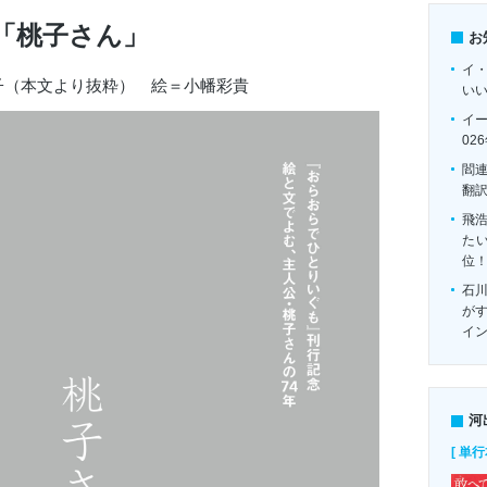
「桃子さん」
お
イ
子（本文より抜粋） 絵＝小幡彩貴
い
イ
02
閻
翻
飛
たい
位
石
がす
イ
河
[ 単行