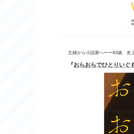
主婦から小説家へーー63歳、史
『
おらおらでひとりいぐ