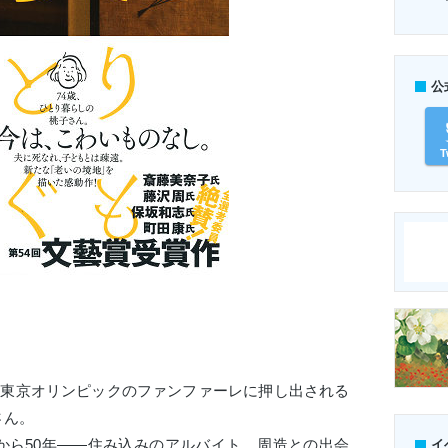
公
T
。
、東京オリンピックのファンファーレに押し出される
さん。
から50年――住み込みのアルバイト、周造との出会
イ