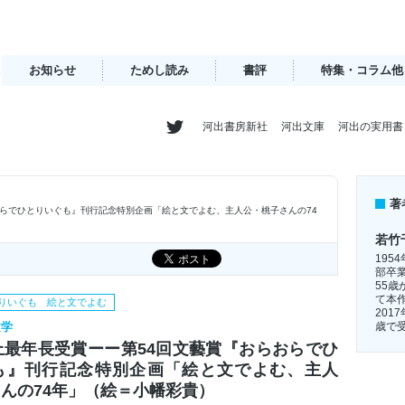
お知らせ
ためし読み
書評
特集・コラム他
河出書房新社
河出文庫
河出の実用書
著
おらでひとりいぐも』刊行記念特別企画「絵と文でよむ、主人公・桃子さんの74
若竹
19
部卒
55
て本
りいぐも 絵と文でよむ
201
歳で
文学
上最年長受賞ーー第54回文藝賞『おらおらでひ
も』刊行記念特別企画「絵と文でよむ、主人
んの74年」（絵＝小幡彩貴）