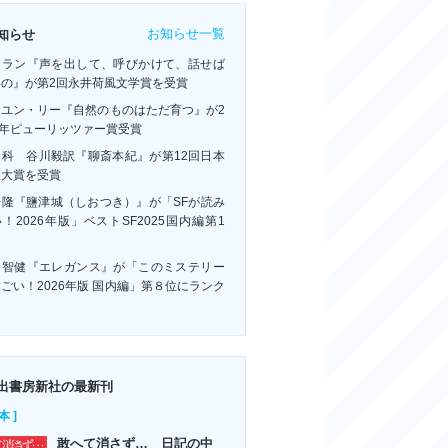
お知らせ一覧
知らせ
・ラン『声を出して、呼びかけて、話せば
いの』が第2回永井荷風文学賞を受賞
ーユン・リー『自然のものはただ育つ』が2
6年ピューリッツァー賞受賞
連科 谷川毅訳『聊斎本紀』が第12回日本
訳大賞を受賞
浩隆『鹽津城（しおつき）』が「SFが読み
！2026年版」ベストSF2025国内編第1
！
川智健『エレガンス』が「このミステリー
ごい！2026年版 国内編」第８位にランク
ン
出書房新社の最新刊
本 ]
敢へて消さず… 日記の中