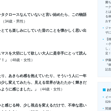
菌
ー
とは
ンタクロースなんていないと言い始めたら、この物語
る
」
（34歳・男性）
お
ジ
をとても楽しみにしていた昔のことを懐かしく思い出
ザ
【雑
＜
し
スマスを大切にして欲しい大人に是非手にとって読ん
定
す！」
（48歳・女性）
伊
『
記
たり、あきらめ感を抱えていたり、そういう人に一年
の少し変えてみたら、見える世界があたたかく輝きだ
るように感じました。」
（44歳・女性）
お
イ
02
いと感じる時、少し視点を変えるだけで、不幸な思い
閻