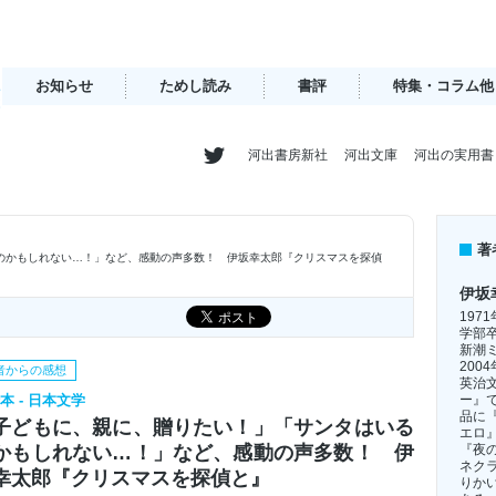
お知らせ
ためし読み
書評
特集・コラム他
河出書房新社
河出文庫
河出の実用書
著
のかもしれない…！」など、感動の声多数！ 伊坂幸太郎『クリスマスを探偵
伊坂
197
学部
新潮
20
者からの感想
英治
ー』
本 - 日本文学
品に
子どもに、親に、贈りたい！」「サンタはいる
エロ
『夜
かもしれない…！」など、感動の声多数！ 伊
ネク
幸太郎『クリスマスを探偵と』
りか