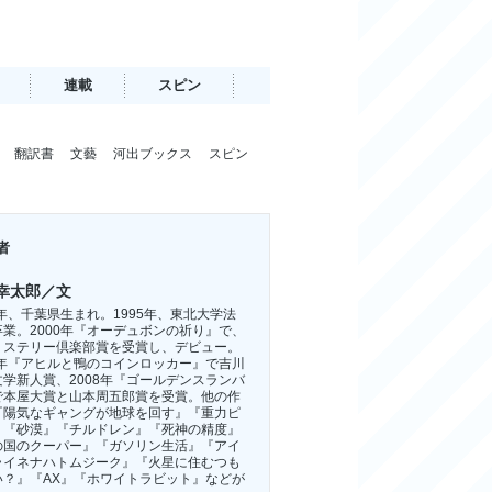
連載
スピン
翻訳書
文藝
河出ブックス
スピン
者
幸太郎／文
1年、千葉県生まれ。1995年、東北大学法
卒業。2000年『オーデュボンの祈り』で、
ミステリー倶楽部賞を受賞し、デビュー。
04年『アヒルと鴨のコインロッカー』で吉川
文学新人賞、2008年『ゴールデンスランバ
で本屋大賞と山本周五郎賞を受賞。他の作
『陽気なギャングが地球を回す』『重力ピ
』『砂漠』『チルドレン』『死神の精度』
の国のクーパー』『ガソリン生活』『アイ
ライネナハトムジーク』『火星に住むつも
い？』『AX』『ホワイトラビット』などが