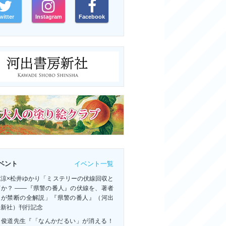
witter
Instagram
Facebook
イベント一覧
ベント
祢涼×松井ゆかり「ミステリーの伏線回収と
何か？ ――『県警の番人』の伏線を、著者
人が禁断の全解説」『県警の番人』（河出
房新社）刊行記念
田俊道先生『「なんかだるい」が消える！