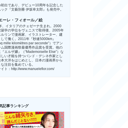
。
の初出であり、デビュー10周年を記念した
ムック『
文藝別冊 伊坂幸太郎
』も発売中。
エーレ・フィオール／絵
5年、イタリアのチェゼーナ生まれ。2000
建築学の学位をヴェニスで取得後、2005年
ベルリンで漫画家、イラストレーター、建
して働く。2011年『秒速5000km』
q mille kilomètres par seconde”）でアン
ーム国際漫画祭最優秀作品賞を受賞。他の
『エルザ嬢』（“Mademoiselle Else”）な
新しい才能を持つバンド・デシネ作家とし
松本大洋をはじめとし、日本の漫画界から
きな注目を集めている。
サイト：
http://www.manuelefior.com/
気記事ランキング