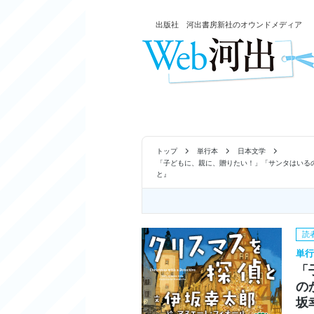
出版社 河出書房新社のオウンドメディア
トップ
単行本
日本文学
「子どもに、親に、贈りたい！」「サンタはいる
と』
読
単行
「
の
坂