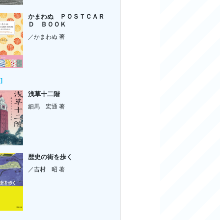
かまわぬ ＰＯＳＴＣＡＲ
Ｄ ＢＯＯＫ
／かまわぬ 著
]
浅草十二階
細馬 宏通 著
歴史の街を歩く
／吉村 昭 著