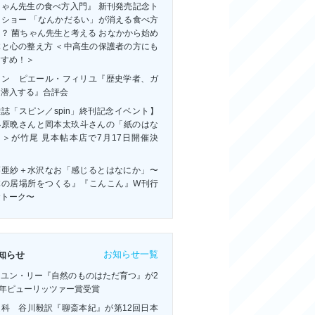
ちゃん先生の食べ方入門』 新刊発売記念ト
クショー 「なんかだるい」が消える食べ方
？ 菌ちゃん先生と考える おなかから始め
体と心の整え方 ＜中高生の保護者の方にも
すすめ！＞
ャン゠ピエール・フィリユ『歴史学者、ガ
に潜入する』合評会
誌「スピン／spin」終刊記念イベント】
小原晩さんと岡本太玖斗さんの「紙のはな
」＞が竹尾 見本帖本店で7月17日開催決
！
藤亜紗＋水沢なお「感じるとはなにか」〜
体の居場所をつくる』『こんこん』W刊行
念トーク〜
お知らせ一覧
知らせ
ーユン・リー『自然のものはただ育つ』が2
6年ピューリッツァー賞受賞
連科 谷川毅訳『聊斎本紀』が第12回日本