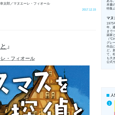
ある
幸太郎／マヌエーレ・フィオール
本書
特集
2017.12.15
マヌ
197
年、
まで
築家と
（“Cin
グレ
偵
と
』
作品に
ど。
て、
ーレ
・
フィオール
も大
公式
人