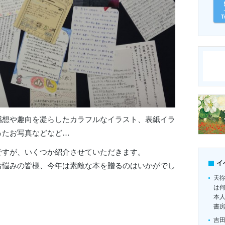
T
感想や趣向を凝らしたカラフルなイラスト、表紙イラ
ったお写真などなど…
ですが、いくつか紹介させていただきます。
イ
お悩みの皆様、今年は素敵な本を贈るのはいかがでし
天
は
本
書
吉