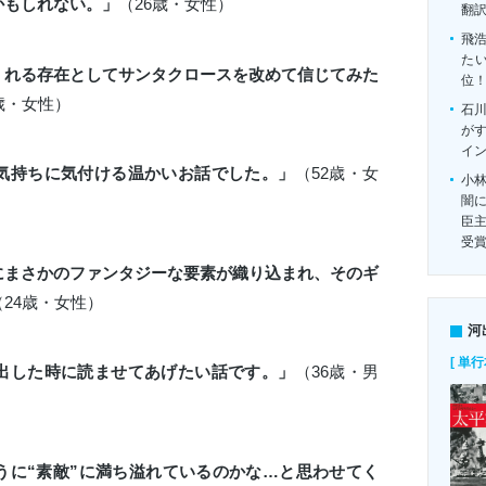
かもしれない。」
（26歳・女性）
翻
飛
たい
くれる存在としてサンタクロースを改めて信じてみた
位
歳・女性）
石
がす
イ
気持ちに気付ける温かいお話でした。」
（52歳・女
小
闇
臣
受
にまさかのファンタジーな要素が織り込まれ、そのギ
（24歳・女性）
河
[ 単行
出した時に読ませてあげたい話です。」
（36歳・男
うに“素敵”に満ち溢れているのかな…と思わせてく