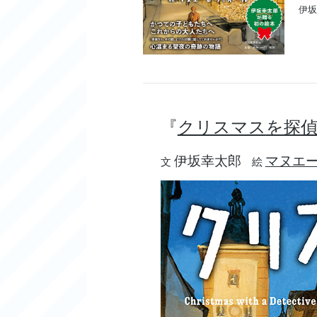
伊坂
『
クリスマス
を探
伊坂
幸太郎
マヌエ
文
絵