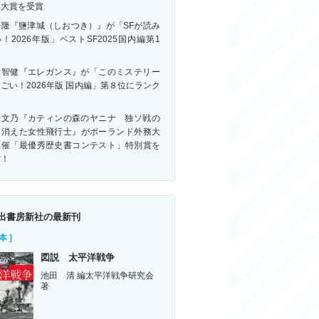
訳大賞を受賞
浩隆『鹽津城（しおつき）』が「SFが読み
！2026年版」ベストSF2025国内編第1
！
川智健『エレガンス』が「このミステリー
ごい！2026年版 国内編」第８位にランク
ン
林文乃『カティンの森のヤニナ 独ソ戦の
に消えた女性飛行士』がポーランド外務大
主催「最優秀歴史書コンテスト」特別賞を
賞！
出書房新社の最新刊
本 ]
図説 太平洋戦争
池田 清 編太平洋戦争研究会
著