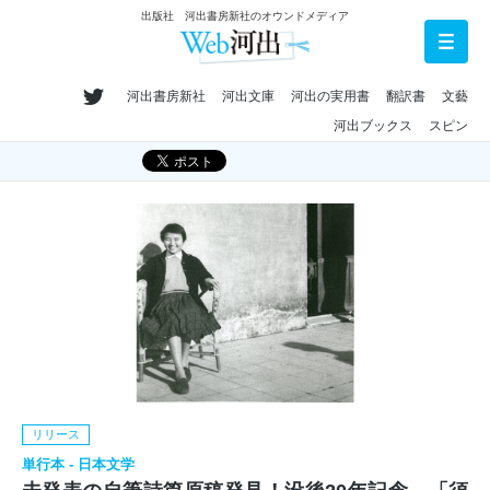
出版社 河出書房新社のオウンドメディア
河出書房新社
河出文庫
河出の実用書
翻訳書
文藝
河出ブックス
スピン
リリース
単行本 - 日本文学