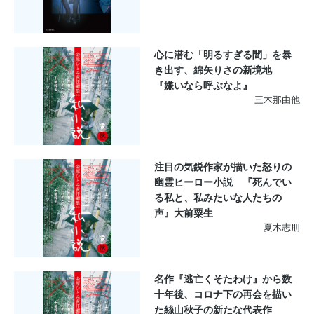
心に潜む「明るすぎる闇」を暴
き出す、綿矢りさの新境地
『嫌いなら呼ぶなよ』
三木那由他
注目の気鋭作家が描いた怒りの
幽霊ヒーロー小説 『死んでい
る私と、私みたいな人たちの
声』大前粟生
夏木志朋
名作『逃亡くそたわけ』から数
十年後、コロナ下の再会を描い
た絲山秋子の新たな代表作