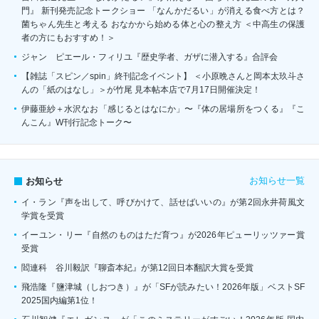
門』 新刊発売記念トークショー 「なんかだるい」が消える食べ方とは？
菌ちゃん先生と考える おなかから始める体と心の整え方 ＜中高生の保護
者の方にもおすすめ！＞
ジャン゠ピエール・フィリユ『歴史学者、ガザに潜入する』合評会
【雑誌「スピン／spin」終刊記念イベント】 ＜小原晩さんと岡本太玖斗さ
んの「紙のはなし」＞が竹尾 見本帖本店で7月17日開催決定！
伊藤亜紗＋水沢なお「感じるとはなにか」〜『体の居場所をつくる』『こ
んこん』W刊行記念トーク〜
お知らせ一覧
お知らせ
イ・ラン『声を出して、呼びかけて、話せばいいの』が第2回永井荷風文
学賞を受賞
イーユン・リー『自然のものはただ育つ』が2026年ピューリッツァー賞
受賞
閻連科 谷川毅訳『聊斎本紀』が第12回日本翻訳大賞を受賞
飛浩隆『鹽津城（しおつき）』が「SFが読みたい！2026年版」ベストSF
2025国内編第1位！