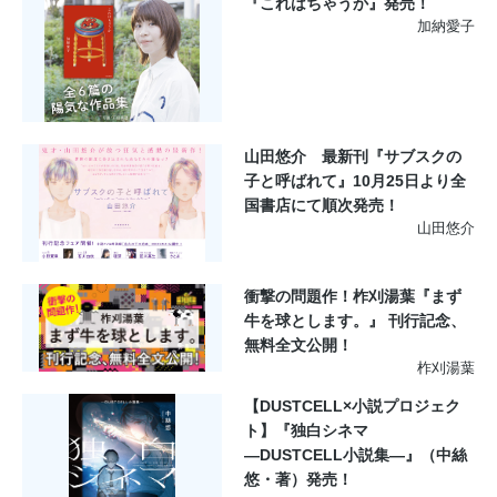
『これはちゃうか』発売！
加納愛子
山田悠介 最新刊『サブスクの
子と呼ばれて』10月25日より全
国書店にて順次発売！
山田悠介
衝撃の問題作！柞刈湯葉『まず
牛を球とします。』 刊行記念、
無料全文公開！
柞刈湯葉
【DUSTCELL×小説プロジェク
ト】『独白シネマ
―DUSTCELL小説集―』（中絲
悠・著）発売！