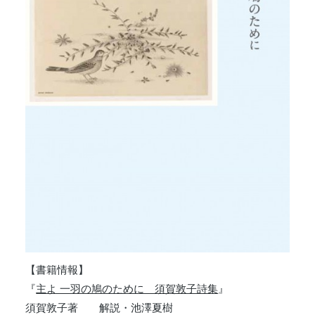
【書籍情報】
『
主よ 一羽の鳩のために 須賀敦子詩集
』
須賀敦子著 解説・池澤夏樹