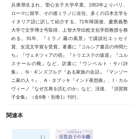
兵庫県生まれ。聖心女子大学卒業。1953年よりパリ、
ローマに留学、その後ミラノに在住。多くの日本文学を
イタリア語に訳して紹介する。71年帰国後、慶應義塾
大学で文学博士号取得、上智大学比較文化学部教授を務
める。91年、『ミラノ 霧の風景』で講談社エッセイ
賞、女流文学賞を受賞。著書に『コルシア書店の仲間た
ち』『ヴェネツィアの宿』『トリエステの坂道』『ユル
スナールの靴』など。訳書に『ウンベルト・サバ詩
集』、N・ギンズブルグ『ある家族の会話』『マンゾー
ニ家の人々』、A・タブッキ『インド夜想曲』、I・カル
ヴィーノ『なぜ古典を読むのか』など。没後、『須賀敦
子全集』（全8巻・別巻1）刊行。
関連本