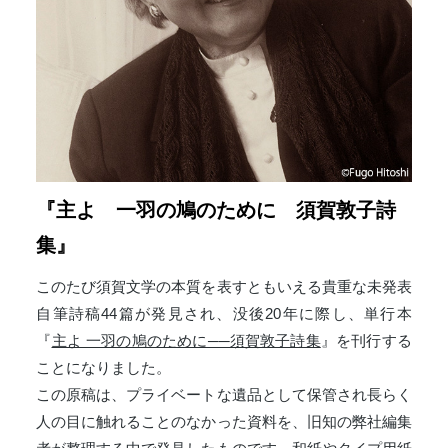
『主よ 一羽の鳩のために 須賀敦子詩
集』
このたび須賀文学の本質を表すともいえる貴重な未発表
自筆詩稿44篇が発見され、没後20年に際し、単行本
『
主よ 一羽の鳩のために──須賀敦子詩集
』を刊行する
ことになりました。
この原稿は、プライベートな遺品として保管され長らく
人の目に触れることのなかった資料を、旧知の弊社編集