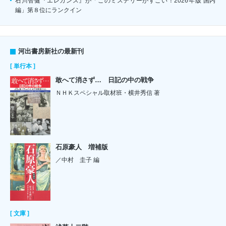
石川智健『エレガンス』が「このミステリーがすごい！2026年版 国内
編」第８位にランクイン
河出書房新社の最新刊
[ 単行本 ]
敢へて消さず… 日記の中の戦争
ＮＨＫスペシャル取材班・横井秀信 著
石原豪人 増補版
／中村 圭子 編
[ 文庫 ]