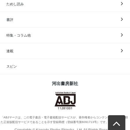
ためし読み
書評
特集・コラム他
連載
スピン
河出書房新社
「ABJマークは、この電子書店・電子書籍配信サービスが、著作権者からコンテンツ使用許諾を得
た正規版配信サービスであることを示す登録商標（登録番号第6091713号）です。」
Copyrights © Kawade Shobo Shinsha., Ltd. All Rights Reserved.