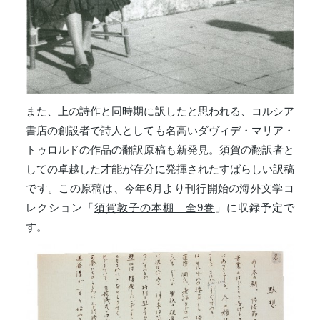
また、上の詩作と同時期に訳したと思われる、コルシア
書店の創設者で詩人としても名高いダヴィデ・マリア・
トゥロルドの作品の翻訳原稿も新発見。須賀の翻訳者と
しての卓越した才能が存分に発揮されたすばらしい訳稿
です。この原稿は、今年6月より刊行開始の海外文学コ
レクション「
須賀敦子の本棚 全9巻
」に収録予定で
す。