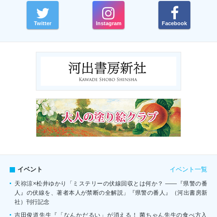
Twitter
Instagram
Facebook
イベント一覧
イベント
天祢涼×松井ゆかり「ミステリーの伏線回収とは何か？ ――『県警の番
人』の伏線を、著者本人が禁断の全解説」『県警の番人』（河出書房新
社）刊行記念
吉田俊道先生『「なんかだるい」が消える！ 菌ちゃん先生の食べ方入