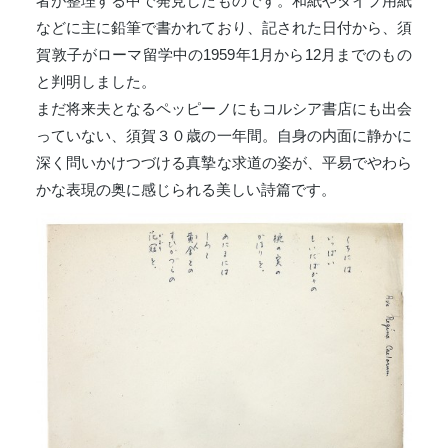
者が整理する中で発見したものです。和紙やタイプ用紙
などに主に鉛筆で書かれており、記された日付から、須
賀敦子がローマ留学中の1959年1月から12月までのもの
と判明しました。
まだ将来夫となるペッピーノにもコルシア書店にも出会
っていない、須賀３０歳の一年間。自身の内面に静かに
深く問いかけつづける真摯な求道の姿が、平易でやわら
かな表現の奥に感じられる美しい詩篇です。