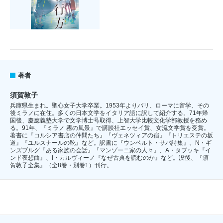
著者
須賀敦子
兵庫県生まれ。聖心女子大学卒業。1953年よりパリ、ローマに留学、その
後ミラノに在住。多くの日本文学をイタリア語に訳して紹介する。71年帰
国後、慶應義塾大学で文学博士号取得、上智大学比較文化学部教授を務め
る。91年、『ミラノ 霧の風景』で講談社エッセイ賞、女流文学賞を受賞。
著書に『コルシア書店の仲間たち』『ヴェネツィアの宿』『トリエステの坂
道』『ユルスナールの靴』など。訳書に『ウンベルト・サバ詩集』、N・ギ
ンズブルグ『ある家族の会話』『マンゾーニ家の人々』、A・タブッキ『イ
ンド夜想曲』、I・カルヴィーノ『なぜ古典を読むのか』など。没後、『須
賀敦子全集』（全8巻・別巻1）刊行。