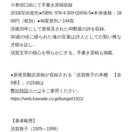
※巻頭口絵にて手書き原稿収録
2018/3/16発売●ISBN: 978-4-309-02656-5●本体価格：18
00円（税別）●46変形判／144頁
没後20年にして新発見された40数篇の詩を収録。
30歳の頃に綴られた魂の言葉は詩人としての類い稀な
才能を証し、
須賀文学の核心を明らかにする。手書き原稿も掲載。
●新発見翻訳原稿が収録される「須賀敦子の本棚 【全
9巻】」の詳細は
弊社特設ページ
をご参照ください。
https://web.kawade.co.jp/bungei/1911/
【著者略歴】
須賀敦子（1929～1998）