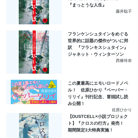
『まっとうな人生』
藤井聡子
フランケンシュタインをめぐる
世界的に話題の傑作がついに邦
訳 『フランキスシュタイン』
ジャネット・ウィンターソン
西條玲奈
この夏最高にエモいロードノベ
ル！ 佐原ひかり『ペーパー・
リリイ』刊行記念、冒頭試し読
み公開！
佐原ひかり
【DUSTCELL×小説プロジェク
ト】『クロスの行方』発売！
期間限定3大特典実施！