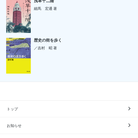
浅草十二階
細馬 宏通 著
歴史の街を歩く
／吉村 昭 著
トップ
お知らせ