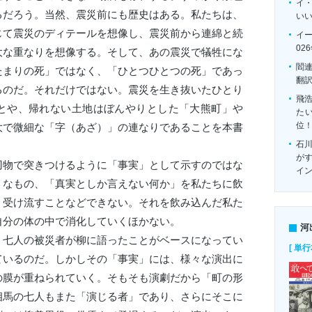
イ
るだろう。当然、震災前にも歴史はある。私たちは、
い
じて震災のディテールを想像し、震災前から連綿と続
イ
02
大な重なりを想像する。そして、あの震災で犠牲にな
閻
たまりの死」ではなく、「ひとつひとつの死」であっ
翻
るのだ。それだけではない。震災を生き抜いたひとり
飛
とや、帰れない土地はぼんやりとした「大熊町」や
たい
位
大で微細な「字（あざ）」の連なりであることを本書
石
がす
物で突きつけるように「事実」として示すのではな
イ
うなもの、「真実としか言えない何か」を私たちに飲
。受け流すことなどできない。それを飲み込んだ私た
自分の体の中で消化していくほかない。
河
七人の被災者が柳に語ったことがベースになってい
[ 単行
ているのだ。しかしその「事実」には、様々な演出に
の膜が重ねられていく。そもそも演劇だから「町の形
相馬の七人もまた「演じる者」であり、さらにそこに