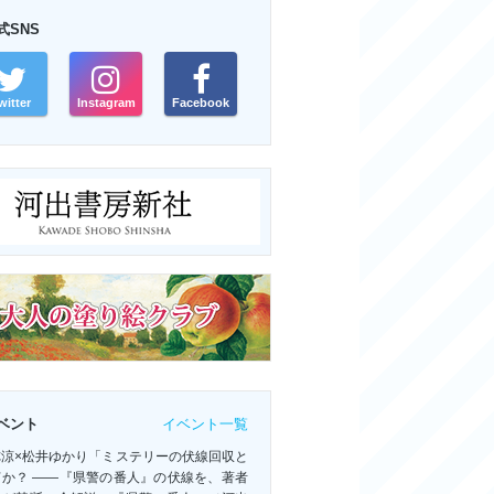
式SNS
witter
Instagram
Facebook
イベント一覧
ベント
祢涼×松井ゆかり「ミステリーの伏線回収と
何か？ ――『県警の番人』の伏線を、著者