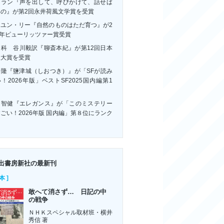
・ラン『声を出して、呼びかけて、話せば
いの』が第2回永井荷風文学賞を受賞
ーユン・リー『自然のものはただ育つ』が2
6年ピューリッツァー賞受賞
連科 谷川毅訳『聊斎本紀』が第12回日本
訳大賞を受賞
浩隆『鹽津城（しおつき）』が「SFが読み
！2026年版」ベストSF2025国内編第1
！
川智健『エレガンス』が「このミステリー
ごい！2026年版 国内編」第８位にランク
ン
出書房新社の最新刊
本 ]
敢へて消さず… 日記の中
の戦争
ＮＨＫスペシャル取材班・横井
秀信 著