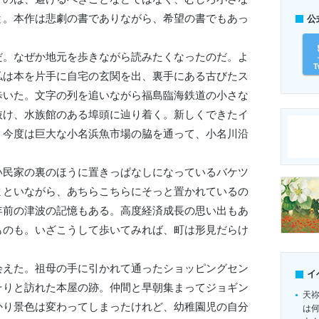
と。本作は悲劇の書でありながら、希望の書でもあっ
公
。なぜか地元を歩きながら読みたくなったのだ。よ
T
私は本を片手に自宅の玄関を出、裏手にある古びたス
歩いた。文字の列を追いながら福島臨海鉄道の小さな
抜け、水族館のある埠頭に辿り着く。新しくできたイ
、今度は巨大な小名浜魚市場の脇を通って、小名川沿
民家の裏のほうに置きっぱなしになっているバケツ
まといながら、あちらこちらにそっと置かれているの
年前の津波の記憶もある。高度経済成長の思い出もあ
ものも。いざこうして歩いてみれば、町は形見だらけ
えた。祖母の手に引かれて通ったショッピングセン
イ
そりと訪れた本屋の跡。仲間と早朝集まってジョギン
天
かり景色は変わってしまったけれど、幼稚園児の自分
は