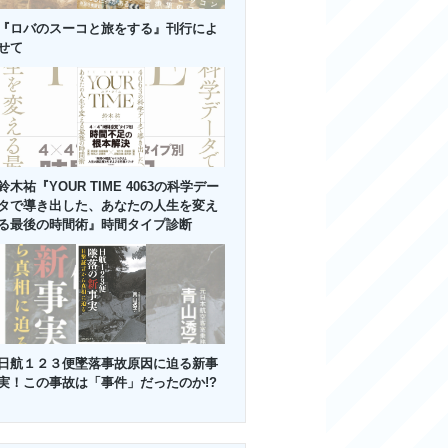
『ロバのスーコと旅をする』刊行によ
せて
鈴木祐『YOUR TIME 4063の科学デー
タで導き出した、あなたの人生を変え
る最後の時間術』時間タイプ診断
日航１２３便墜落事故原因に迫る新事
実！この事故は「事件」だったのか!?