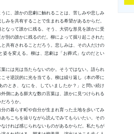
うに、誰かの悲劇に触れることは、苦しみや悲しみ
悲しみを共有することで生まれる希望があるからだ。
傷となって誰かに残る。そう、大切な形見を誰かに受
証が別の誰かに残るのだ。柳によって掘り起こされた
人と共有されることだろう。悲しみは、その人だけの
と姿を変える。柳は、悲劇は「お葬式」なのだとい
葉には光は当たらないのか。そうではない。語られ
にこそ逆説的に光を当てる。柳は繰り返し（本の帯に
あのとき、なにを、していましたか？」と問い続け
の外側にある膨大な数の言葉は、誰かに見つけられる
いだろうか。
分の暮らす町や自分が生まれ育った土地を歩いてみ
のあちこちを辿りながら読んでみてもらいたい。その
かなければ感じられないものがあるからだ。私たちが
上演され続ける。脚本は柳美里。演出はそこを歩く人