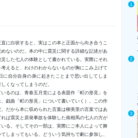
直に白状すると、実はこの本と正面から向き合うこ
読めないのだ。本の中に震災に関する詳細な記述があ
被災した七人の体験として書かれている。実際にそれ
を考えると、わけのわからないものが胸にこみ上げて
日に自分自身の身に起きたことまで思い出してしま
苦しくなってしまうのだ。
いるのは、青春五月党による表題作「町の形見」を
は、戯曲「町の形見」について書いていく）。この作
だ。だから本に収められた言葉は柳美里の言葉ではあ
どれば震災と原発事故を体験した南相馬の七人の方が
ている。そしてその一部は、実際にご本人によって舞
いてしまってもいる。どういう気持ちで劇に参加し、