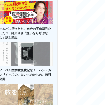
ホムパに行ったら、自分の不倫裁判だ
った!? 綿矢りさ「嫌いなら呼ぶな
よ」試し読み
ノーベル文学賞受賞記念！ ハン・ガ
ン『すべての、白いものたちの』無料
公開