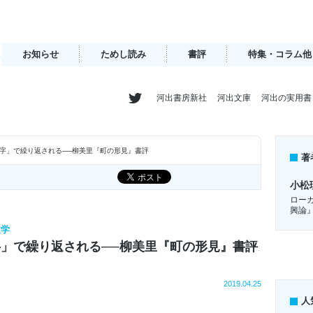
お知らせ
ためし読み
書評
特集・コラム他
河出書房新社
河出文庫
河出の実用書
字」で繰り返される──柳美里『町の形見』書評
著
小松
ロー
興論
文学
」で繰り返される──柳美里『町の形見』書評
2019.04.25
人