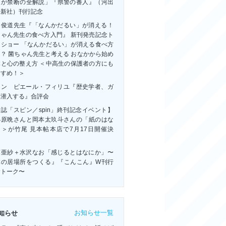
人が禁断の全解説」『県警の番人』（河出
房新社）刊行記念
田俊道先生『「なんかだるい」が消える！
ちゃん先生の食べ方入門』 新刊発売記念ト
クショー 「なんかだるい」が消える食べ方
？ 菌ちゃん先生と考える おなかから始め
体と心の整え方 ＜中高生の保護者の方にも
すすめ！＞
ャン゠ピエール・フィリユ『歴史学者、ガ
に潜入する』合評会
誌「スピン／spin」終刊記念イベント】
小原晩さんと岡本太玖斗さんの「紙のはな
」＞が竹尾 見本帖本店で7月17日開催決
！
藤亜紗＋水沢なお「感じるとはなにか」〜
体の居場所をつくる』『こんこん』W刊行
念トーク〜
お知らせ一覧
知らせ