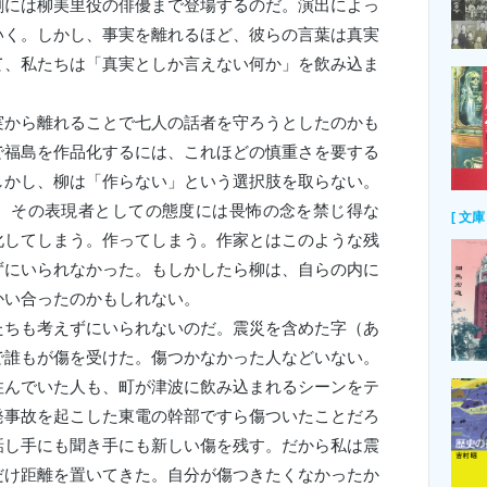
劇には柳美里役の俳優まで登場するのだ。演出によっ
いく。しかし、事実を離れるほど、彼らの言葉は真実
て、私たちは「真実としか言えない何か」を飲み込ま
から離れることで七人の話者を守ろうとしたのかも
で福島を作品化するには、これほどの慎重さを要する
しかし、柳は「作らない」という選択肢を取らない。
。その表現者としての態度には畏怖の念を禁じ得な
[ 文庫 
化してしまう。作ってしまう。作家とはこのような残
ずにいられなかった。もしかしたら柳は、自らの内に
かい合ったのかもしれない。
ちも考えずにいられないのだ。震災を含めた字（あ
で誰もが傷を受けた。傷つかなかった人などいない。
住んでいた人も、町が津波に飲み込まれるシーンをテ
発事故を起こした東電の幹部ですら傷ついたことだろ
話し手にも聞き手にも新しい傷を残す。だから私は震
だけ距離を置いてきた。自分が傷つきたくなかったか