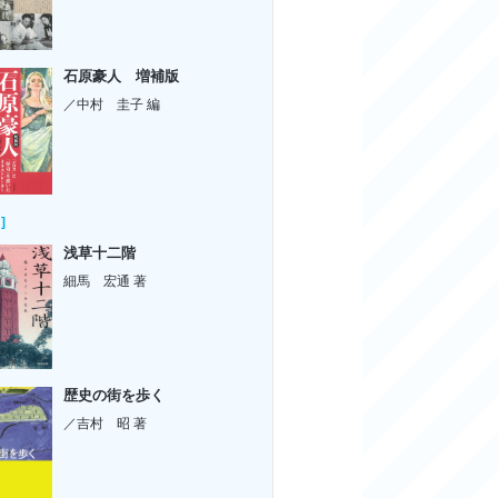
石原豪人 増補版
／中村 圭子 編
]
浅草十二階
細馬 宏通 著
歴史の街を歩く
／吉村 昭 著