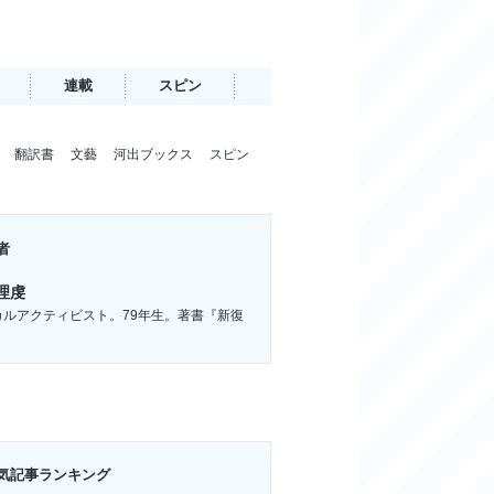
連載
スピン
翻訳書
文藝
河出ブックス
スピン
者
理虔
カルアクティビスト。79年生。著書『新復
』
気記事ランキング