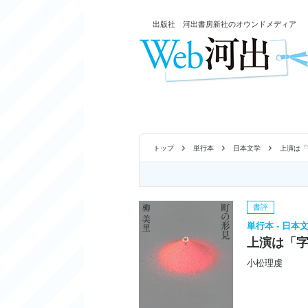
出版社 河出書房新社のオウンドメディア
トップ
単行本
日本文学
上演は「
書評
単行本 - 日本
上演は「字
小松理虔