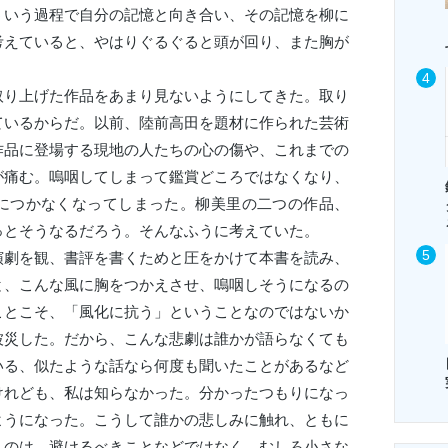
ういう過程で自分の記憶と向き合い、その記憶を柳に
考えていると、やはりぐるぐると頭が回り、また胸が
り上げた作品をあまり見ないようにしてきた。取り
ているからだ。以前、陸前高田を題材に作られた芸術
作品に登場する現地の人たちの心の傷や、これまでの
が痛む。嗚咽してしまって鑑賞どころではなくなり、
につかなくなってしまった。柳美里の二つの作品、
っとそうなるだろう。そんなふうに考えていた。
劇を観、書評を書くためと圧をかけて本書を読み、
と、こんな風に胸をつかえさせ、嗚咽しそうになるの
ことこそ、「風化に抗う」ということなのではないか
被災した。だから、こんな悲劇は誰かが語らなくても
いる、似たような話なら何度も聞いたことがあるなど
けれども、私は知らなかった。分かったつもりになっ
ようになった。こうして誰かの悲しみに触れ、ともに
うのは、避けるべきことなどではなく、むしろ小さな