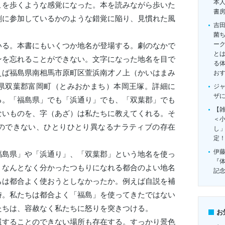
本
こを歩くような感覚になった。本を読みながら歩いた
書
劇に参加しているかのような錯覚に陥り、見慣れた風
吉
菌
ー
る。本書にもいくつか地名が登場する。劇のなかで
とは
ンを忘れることができない。文字になった地名を目で
る
えば福島県南相馬市原町区萱浜南才ノ上（かいはまみ
お
県双葉郡富岡町（とみおかまち）本岡王塚。詳細に
ジ
ザ
る。「福島県」でも「浜通り」でも、「双葉郡」でも
【雑
ないものを、字（あざ）は私たちに教えてくれる。そ
＜
のできない、ひとりひとり異なるナラティブの存在
し
定
伊
島県」や「浜通り」、「双葉郡」という地名を使っ
『
、なんとなく分かったつもりになれる都合のよい地名
記
ちは都合よく使おうとしなかったか。例えば自説を補
時。私たちは都合よく「福島」を使ってきたではない
たちは、容赦なく私たちに怒りを突きつける。
お
することのできない場所も存在する。すっかり景色