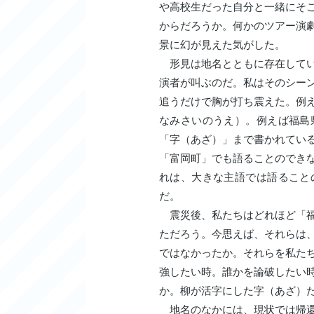
や高校生だった自分と一緒にそ
からだろうか。何かのツアー演
景に幻が見えた気がした。
形見は地名とともに存在してい
演者が叫ぶのだ。私はそのシー
追うだけで胸が打ち震えた。例
なみさいのうえ）。例えば福島
「字（あざ）」まで書かれてい
「富岡町」でも語ることのでき
れは、大きな主語では語ること
だ。
震災後、私たちはどれほど「福
ただろう。今思えば、それらは
ではなかったか。それらを私た
強したい時。誰かを論破したい
か。柳が活字にした字（あざ）
地名のなかには、現状では帰還