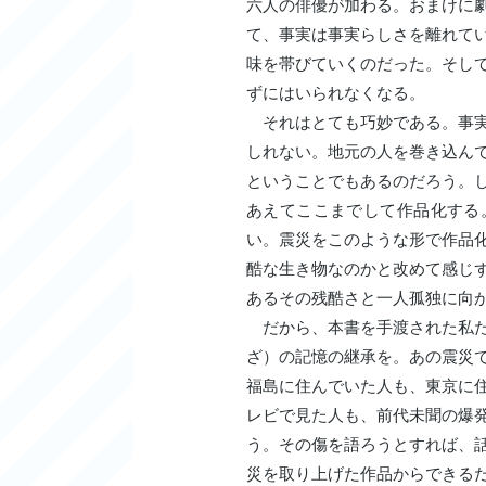
六人の俳優が加わる。おまけに
て、事実は事実らしさを離れて
味を帯びていくのだった。そし
ずにはいられなくなる。
それはとても巧妙である。事実
しれない。地元の人を巻き込ん
ということでもあるのだろう。
あえてここまでして作品化する
い。震災をこのような形で作品
酷な生き物なのかと改めて感じ
あるその残酷さと一人孤独に向
だから、本書を手渡された私た
ざ）の記憶の継承を。あの震災
福島に住んでいた人も、東京に
レビで見た人も、前代未聞の爆
う。その傷を語ろうとすれば、
災を取り上げた作品からできる