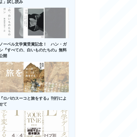
よ」試し読み
ノーベル文学賞受賞記念！ ハン・ガ
ン『すべての、白いものたちの』無料
公開
『ロバのスーコと旅をする』刊行によ
せて