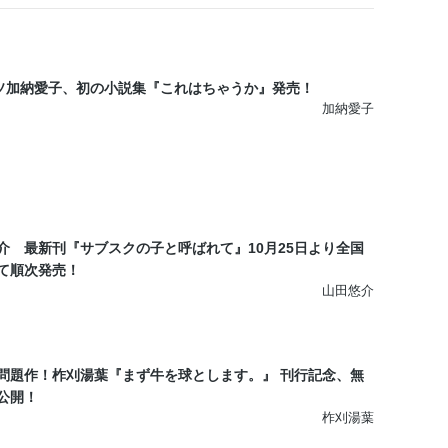
ソ加納愛子、初の小説集『これはちゃうか』発売！
加納愛子
介 最新刊『サブスクの子と呼ばれて』10月25日より全国
て順次発売！
山田悠介
問題作！柞刈湯葉『まず牛を球とします。』 刊行記念、無
公開！
柞刈湯葉