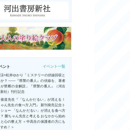
イベント一覧
ベント
祢涼×松井ゆかり「ミステリーの伏線回収と
何か？ ――『県警の番人』の伏線を、著者
人が禁断の全解説」『県警の番人』（河出
房新社）刊行記念
田俊道先生『「なんかだるい」が消える！
ちゃん先生の食べ方入門』 新刊発売記念ト
クショー 「なんかだるい」が消える食べ方
？ 菌ちゃん先生と考える おなかから始め
体と心の整え方 ＜中高生の保護者の方にも
すすめ！＞