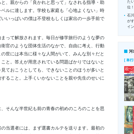
たい
ると、親からの「良かれと思って」なされる指導・助
位
レベルに達します。学校も家庭も「心地よくない」時
石
ぱいいっぱいの僕は不登校もしくは家出の一歩手前で
がす
イ
始まって解放されます。毎日が修学旅行のような夢の
自衛官のような団体生活のなかで、自由に考え、行動
河
この世には本当に様々な人間がいて、みんな別々だと
[ 単行
うこと。答えが用意されている問題ばかりではないと
を見ておこうとしても、できないことのほうが多いと
動すること。上手くいかないことを親や先生のせいに
は、そんな半世紀も前の青春の初めのころのことを思
書の当選者には、まず選書カルテを送ります。最初の