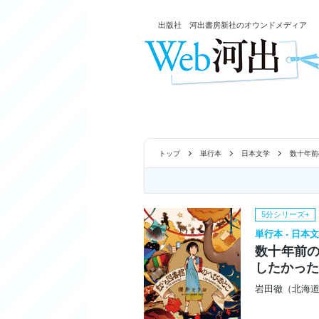
出版社 河出書房新社のオウンドメディア
トップ
単行本
日本文学
数十年前
5分シリーズ+
単行本 - 日本
数十年前の
したかっ
岩田徹（北海道