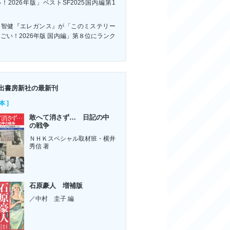
！2026年版」ベストSF2025国内編第1
！
川智健『エレガンス』が「このミステリー
ごい！2026年版 国内編」第８位にランク
ン
出書房新社の最新刊
本 ]
敢へて消さず… 日記の中
の戦争
ＮＨＫスペシャル取材班・横井
秀信 著
石原豪人 増補版
／中村 圭子 編