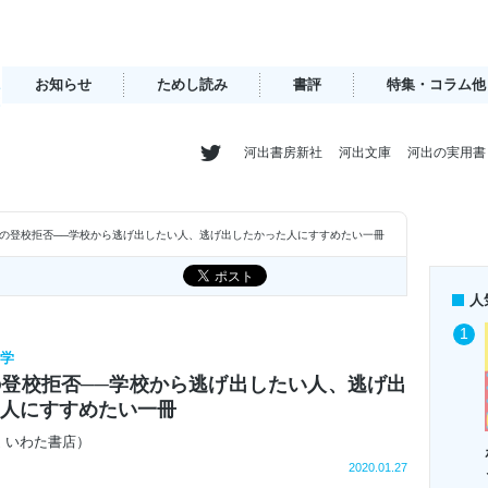
お知らせ
ためし読み
書評
特集・コラム他
河出書房新社
河出文庫
河出の実用書
の登校拒否──学校から逃げ出したい人、逃げ出したかった人にすすめたい一冊
人
文学
登校拒否──学校から逃げ出したい人、逃げ出
た人にすすめたい一冊
 いわた書店）
2020.01.27