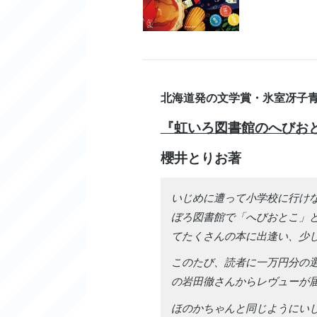
北海道発の文学賞・氷室冴子青
『虹いろ図書館のへびお
櫻井とりお著
いじめに遭って小学校に行け
ぼろ図書館で「へびおとこ」
てたくさんの本に出逢い、少
このたび、読者に一万円分の
の岩田徹さんからレヴューが
ほのかちゃんと同じようにい