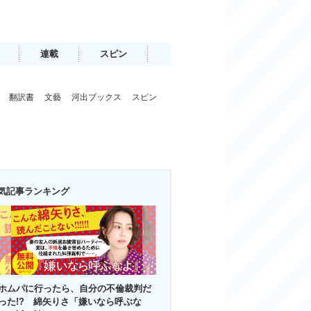
連載
スピン
翻訳書
文藝
河出ブックス
スピン
気記事ランキング
ホムパに行ったら、自分の不倫裁判だ
った!? 綿矢りさ「嫌いなら呼ぶな