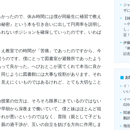
ジ
ザ
らかったので、休み時間には僕が同級生に補習で教え
【雑
の秘密』という本を引き合いに出して円周率を説明し
＜
し
られないポジションを確保していったのです。いわば
定
伊
『
さえ教室での時間が「苦痛」であったのですから、今
記
思うのです。僕にとって図書室が避難所であったよう
あって良かった。へびおとこが居てくれて本当に良か
と同じように図書館には大事な役割があります。それ
お
、見えにくいものではあるけれど、とても大切なこと
イ
い
イ
の授業の仕方は、そろそろ限界にきているのではない
02
が早朝から深夜まで働いていて、僕と妹はほとんど祖
閻
それが悪いというのではなく、普段（親として子ども
翻
、親の過干渉が、互いの自立を妨げる方向に作用しま
飛