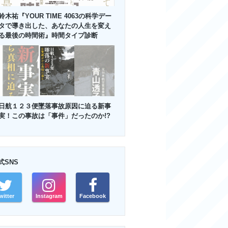
鈴木祐『YOUR TIME 4063の科学デー
タで導き出した、あなたの人生を変え
る最後の時間術』時間タイプ診断
日航１２３便墜落事故原因に迫る新事
実！この事故は「事件」だったのか!?
式SNS
witter
Instagram
Facebook