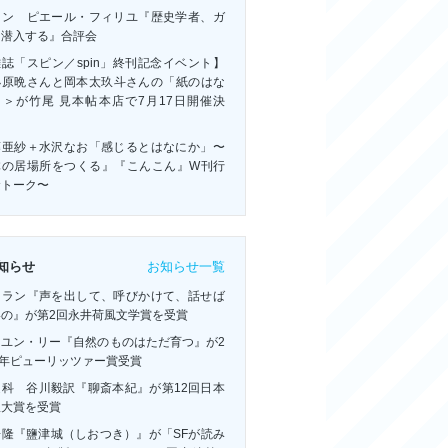
ャン゠ピエール・フィリユ『歴史学者、ガ
に潜入する』合評会
誌「スピン／spin」終刊記念イベント】
小原晩さんと岡本太玖斗さんの「紙のはな
」＞が竹尾 見本帖本店で7月17日開催決
！
藤亜紗＋水沢なお「感じるとはなにか」〜
体の居場所をつくる』『こんこん』W刊行
念トーク〜
お知らせ一覧
知らせ
・ラン『声を出して、呼びかけて、話せば
いの』が第2回永井荷風文学賞を受賞
ーユン・リー『自然のものはただ育つ』が2
6年ピューリッツァー賞受賞
連科 谷川毅訳『聊斎本紀』が第12回日本
訳大賞を受賞
浩隆『鹽津城（しおつき）』が「SFが読み