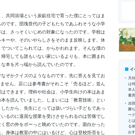
）、共同浴場という炭鉱住宅で育った僕にとってはま
ものです。団塊世代の子どもたちであふれそうな小学
年は、さっそくいじめの対象になったのです。学校は
ルキーや、そのいやらしさをそのまま反映します。休
までついてこられては、からかわれます。そんな僕の
。帰宅しても誰もいない家にいるよりも、本に囲まれ
うな本を片っ端から読んでいたのです。
イ
ぞなぞかクイズのようなものです。先に答えを見てお
天
りません。店には参考書がそれこそ「売るほど」並ん
は
本
習はできます。理科や社会は、小学生向けの本はあま
書
の本を読んでいました。しまいには「教育技術」とい
吉
ましたから、先生にとっては扱いづらい子どもであっ
菌
ー
ているのに退屈な授業を受けさせられるのは苦痛でし
とは
なく窓の外をボーっと眺めていたのです。面白かった
る
お
た。身体は教室の中にはいるけど、心は登校拒否をし