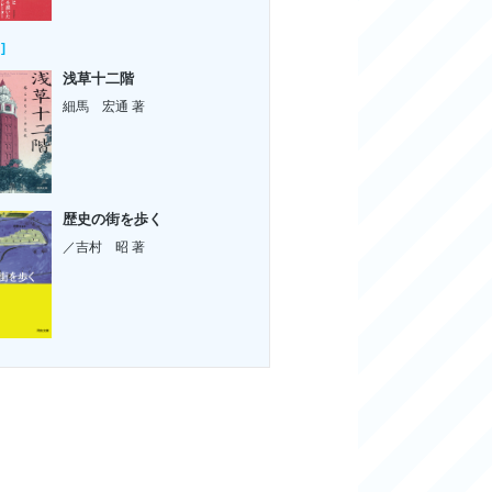
]
浅草十二階
細馬 宏通 著
歴史の街を歩く
／吉村 昭 著