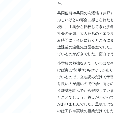
た。
共同便所や共同の洗濯場（井戸
ぶしいほどの都会に感じられた
校に、山奥から転校してきた少
社会の縮図、大人たちのヒエラ
み時間にトイレに行くところに
放課後の避難先は図書室でした
ているのが好きでした。面白そ
小学校の勉強なんて、いわばな
けば実に“簡単”なものでしかあ
でいるので、立ち読みだけで予
り良いのが無いので中学生向け
う雑誌を読んでから登校してい
たことでしょう。答えがわかっ
かありませんでした。黒板では
のは工作や実験の授業だけでし