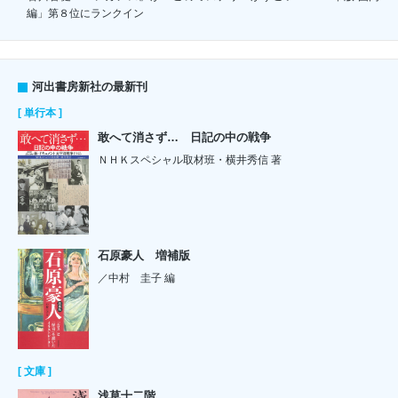
編」第８位にランクイン
河出書房新社の最新刊
[ 単行本 ]
敢へて消さず… 日記の中の戦争
ＮＨＫスペシャル取材班・横井秀信 著
石原豪人 増補版
／中村 圭子 編
[ 文庫 ]
浅草十二階