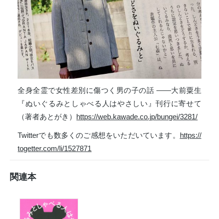
全身全霊で女性差別に傷つく男の子の話 ――大前粟生
『ぬいぐるみとしゃべる人はやさしい』刊行に寄せて
（著者あとがき）
https://web.kawade.co.jp/bungei/3281/
Twitterでも数多くのご感想をいただいています。
https://
togetter.com/li/1527871
関連本