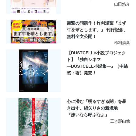
山田悠介
衝撃の問題作！柞刈湯葉『まず
牛を球とします。』 刊行記念、
無料全文公開！
柞刈湯葉
【DUSTCELL×小説プロジェク
ト】『独白シネマ
―DUSTCELL小説集―』（中絲
悠・著）発売！
心に潜む「明るすぎる闇」を暴
き出す、綿矢りさの新境地
『嫌いなら呼ぶなよ』
三木那由他