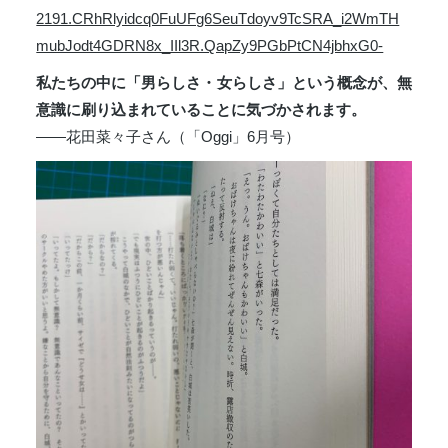
2191.CRhRlyidcq0FuUFg6SeuTdoyv9TcSRA_i2WmTH
mubJodt4GDRN8x_IIl3R.QapZy9PGbPtCN4jbhxG0-
私たちの中に「男らしさ・女らしさ」という概念が、無
意識に刷り込まれていることに気づかされます。
――花田菜々子さん（「Oggi」6月号）