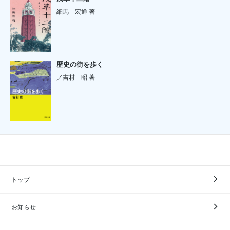
細馬 宏通 著
歴史の街を歩く
／吉村 昭 著
トップ
お知らせ