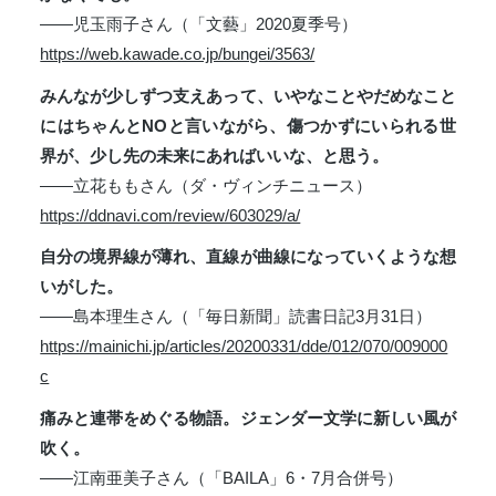
――児玉雨子さん（「文藝」2020夏季号）
https://web.kawade.co.jp/bungei/3563/
みんなが少しずつ支えあって、いやなことやだめなこと
にはちゃんとNOと言いながら、傷つかずにいられる世
界が、少し先の未来にあればいいな、と思う。
――立花ももさん（ダ・ヴィンチニュース）
https://ddnavi.com/review/603029/a/
自分の境界線が薄れ、直線が曲線になっていくような想
いがした。
――島本理生さん（「毎日新聞」読書日記3月31日）
https://mainichi.jp/articles/20200331/dde/012/070/009000
c
痛みと連帯をめぐる物語。ジェンダー文学に新しい風が
吹く。
――江南亜美子さん（「BAILA」6・7月合併号）