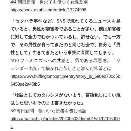
4/4 朝日新聞 男の子も傷つく女性差別
https://book.asahi.com/article/13274996
「セクハラ事件など、SNSで流れてくるニュースを見
ていると、男性が加害者であることが多い。僕は加害者
に対して全力でむかついているし、許せない。でも一方
で、その男性が育ってきたのと同じ社会で、自分も『男
性として』生きてきたという事実に直面してしまう」
4/10 フェミニズムへの共感と、男である罪悪感。「ジ
ェンダー小説」で描かれた苦しさと滲んだ希望とは
https://www.huffingtonpost.jp/entry/story_jp_5e8ed79cc5b
6458ae2a45fb5
「物語としてカタルシスがないよう、言語化しにくい混
乱した思いをそのまま書きたかった」
5/2毎日新聞 傷ついた読者を包む物語
https://mainichi.jp/articles/20200502/ddm/015/070/016000
c