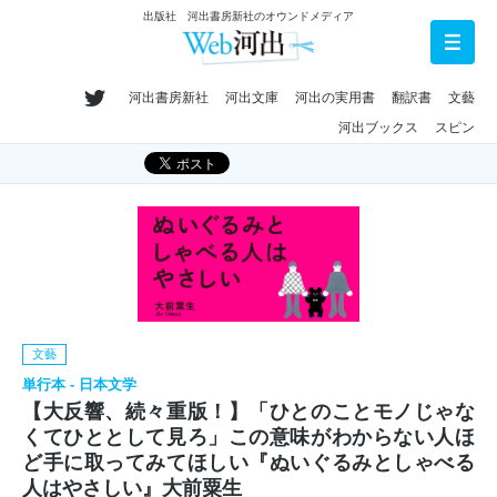
出版社 河出書房新社のオウンドメディア
河出書房新社
河出文庫
河出の実用書
翻訳書
文藝
河出ブックス
スピン
文藝
単行本 - 日本文学
【大反響、続々重版！】「ひとのことモノじゃな
くてひととして見ろ」この意味がわからない人ほ
ど手に取ってみてほしい『ぬいぐるみとしゃべる
人はやさしい』大前粟生