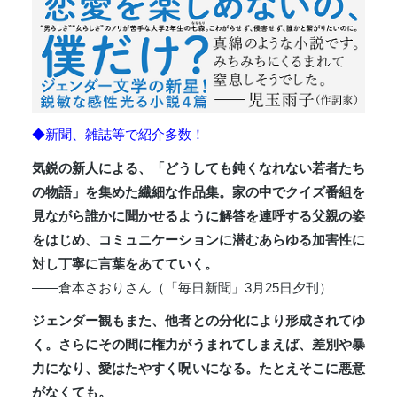
◆新聞、雑誌等で紹介多数！
気鋭の新人による、「どうしても鈍くなれない若者たち
の物語」を集めた繊細な作品集。家の中でクイズ番組を
見ながら誰かに聞かせるように解答を連呼する父親の姿
をはじめ、コミュニケーションに潜むあらゆる加害性に
対し丁寧に言葉をあてていく。
――倉本さおりさん（「毎日新聞」3月25日夕刊）
ジェンダー観もまた、他者との分化により形成されてゆ
く。さらにその間に権力がうまれてしまえば、差別や暴
力になり、愛はたやすく呪いになる。たとえそこに悪意
がなくても。