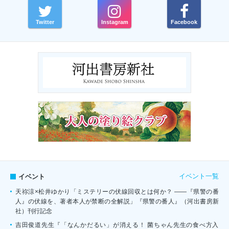
Twitter
Instagram
Facebook
イベント一覧
イベント
天祢涼×松井ゆかり「ミステリーの伏線回収とは何か？ ――『県警の番
人』の伏線を、著者本人が禁断の全解説」『県警の番人』（河出書房新
社）刊行記念
吉田俊道先生『「なんかだるい」が消える！ 菌ちゃん先生の食べ方入