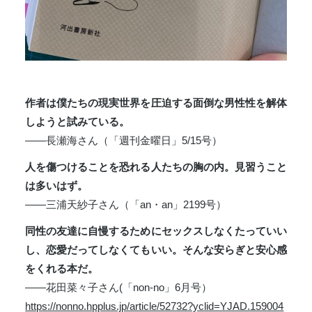
作者は僕たちの現実世界を圧迫する面倒な男性性を解体
しようと試みている。
――長瀬海さん（「週刊金曜日」5/15号）
人を傷つけることを恐れる人たちの胸の内。見習うこと
は多いはず。
――三浦天紗子さん（「an・an」2199号）
同性の友達に自慢するためにセックスしなくたっていい
し、恋愛だってしなくてもいい。そんな安らぎと安心感
をくれる本だ。
――花田菜々子さん(「non-no」6月号）
https://nonno.hpplus.jp/article/52732?yclid=YJAD.159004