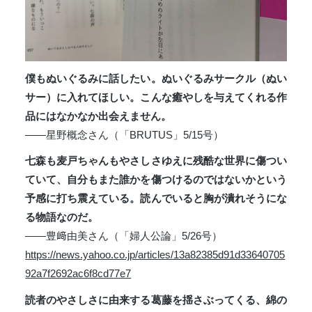
僕もぬいぐるみに話したい。ぬいぐるみサークル（ぬい
サー）に入れてほしい。こんな癒やしを与えてくれる作
品にはなかなか出会えません。
――星野概念さん（「BRUTUS」5/15号）
七森も麦戸ちゃんもやさしさゆえに残酷な世界に傷つい
ていて、自分もまた誰かを傷つけるのではないかという
予感に打ち震えている。読んでいると胸が潰れそうにな
る物語なのだ。
――豊﨑由美さん（「婦人公論」5/26号）
https://news.yahoo.co.jp/articles/13a82385d91d33640705
92a7f2692ac6f8cd77e7
読者のやさしさに由来する葛藤を揺さぶってくる、綿の