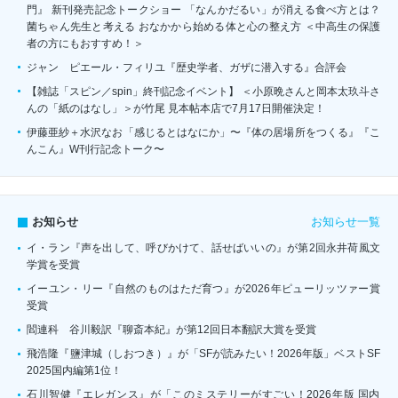
門』 新刊発売記念トークショー 「なんかだるい」が消える食べ方とは？
菌ちゃん先生と考える おなかから始める体と心の整え方 ＜中高生の保護
者の方にもおすすめ！＞
ジャン゠ピエール・フィリユ『歴史学者、ガザに潜入する』合評会
【雑誌「スピン／spin」終刊記念イベント】 ＜小原晩さんと岡本太玖斗さ
んの「紙のはなし」＞が竹尾 見本帖本店で7月17日開催決定！
伊藤亜紗＋水沢なお「感じるとはなにか」〜『体の居場所をつくる』『こ
んこん』W刊行記念トーク〜
お知らせ一覧
お知らせ
イ・ラン『声を出して、呼びかけて、話せばいいの』が第2回永井荷風文
学賞を受賞
イーユン・リー『自然のものはただ育つ』が2026年ピューリッツァー賞
受賞
閻連科 谷川毅訳『聊斎本紀』が第12回日本翻訳大賞を受賞
飛浩隆『鹽津城（しおつき）』が「SFが読みたい！2026年版」ベストSF
2025国内編第1位！
石川智健『エレガンス』が「このミステリーがすごい！2026年版 国内