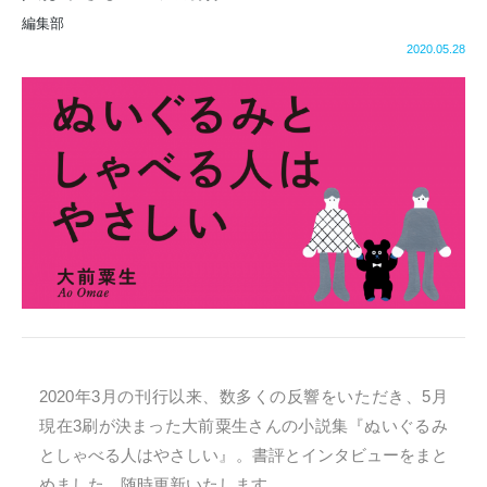
編集部
2020.05.28
2020年3月の刊行以来、数多くの反響をいただき、5月
現在3刷が決まった大前粟生さんの小説集『ぬいぐるみ
としゃべる人はやさしい』。書評とインタビューをまと
めました。随時更新いたします。