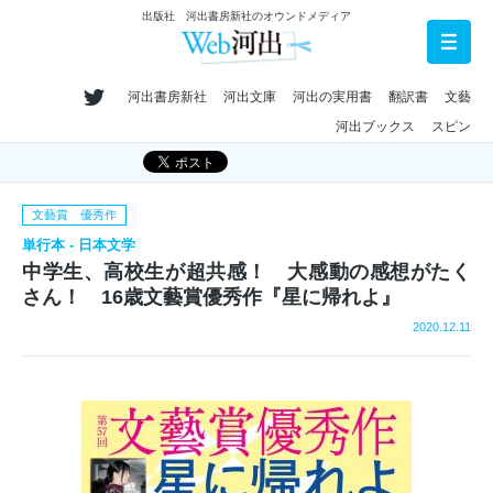
出版社 河出書房新社のオウンドメディア
河出書房新社
河出文庫
河出の実用書
翻訳書
文藝
河出ブックス
スピン
文藝賞 優秀作
単行本 - 日本文学
中学生、高校生が超共感！ 大感動の感想がたく
さん！ 16歳文藝賞優秀作『星に帰れよ』
2020.12.11