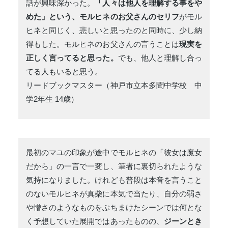
話が興味深かった。
「人々は他人を理解する事をや
めた」という、モルヒネのお父さんのセリフ
がモル
ヒネと同じく、悲しいと思ったのと同時に、少し納
得もした。モルヒネのお父さんの言うことは
現実を
正しく言ってると思った。
でも、他人と理解し合っ
てる人もいると思う。
リードブックマスター（神戸市立本多聞中学校 中
学2年生 14歳）
最初のマユの印象が途中でモルヒネの「彼女は魔女
だから」の一言で一変し、筆者に裏切られたような
気持になりました。けれども普段は本音を言うこと
のないモルヒネが真柴に本気で当たり、自分の弱さ
や憎さのようなものをぶちまけたシーンでは何とな
く予想していた展開ではあったものの、
ジーンとき