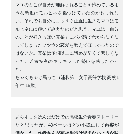
マユのとこが自分が理解されることを諦めているよ
うな態度はモルヒネを傷つけていたのかもしれな
い。それでも自分にまっすぐ正直に生きるマユはモ
ルヒネには輝いてみえたのだと思う。マユは「自分
のことが好きっぽい真柴」にパパ活でわからなくな
ってしまったフツウの恋愛を教えてほしかったので
はないか。真柴は予想以上に諦めが早くて悲しくな
った。若者特有のキラキラした勢いを感じたかっ
た。
ちゃぐちゃぐ馬っこ（浦和第一女子高等学校 高校1
年生 15歳）
あらすじを読んだだけでは高校生の青春ストーリー
だと思ったが、40ページほどの小説にして
内容が
濃かった。作者さんが高校生徒は思えないような語