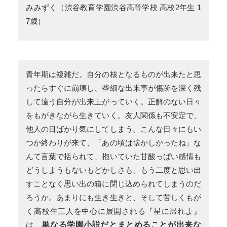
みみずく（渋谷教育学園渋谷高等学校 高校2年生 1
7歳）
青年期は複雑だ。自分の核となるものが出来たと思
ったらすぐに崩壊し、些細な出来事が傷跡を深く残
して違う自分が出来上がっていく。正解のない日々
をもがきながら生きていく。友人関係も不安定で、
他人の目ばかり気にしてしまう。こんな日々にもい
つか終わりが来て、「あの頃は懐かしかったね」な
んて言葉で括られて、抱いていた甘酸っぱい感情も
どうしようもないもどかしさも、もう二度と思い出
すことなく思い出の箱に閉じ込められてしまうのだ
ろうか。あまりにも生き生きと、そして苦しくもが
く高校生三人を中心に展開される『星に帰れよ』
は、
単なる学園小説だとまとめることが出来な