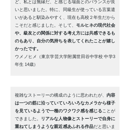
ど、私とは無縁だ、と感じる場面とのバランスが良
いと思いました。特に、同級生が使っている言葉遣
いがあると馴染みやすく、現在も高校２年生だから
こそだと感じました。そして、
モルヒネの現代社会
や、級友との関係に対する考え方には共感できるも
のもあり、自分の気持ちを表してくれたことが嬉し
かったです。
ウメノヒメ（東京学芸大学附属世田谷中学校 中学3
年生 14歳）
複雑なストーリーの構成のように思われたが、
内容
は一つの筋に沿っていていろいろなカメラから様子
を見ているようで一種のワクワク感を感じる
ことが
できました。
リアルな人物像とストーリーで自身に
重ねてしまうような親近感あふれる作品
だと思いま