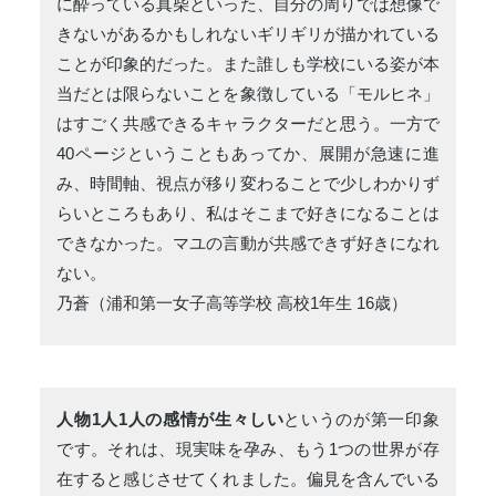
に酔っている真柴といった、自分の周りでは想像で
きないがあるかもしれないギリギリが描かれている
ことが印象的だった。また誰しも学校にいる姿が本
当だとは限らないことを象徴している「モルヒネ」
はすごく共感できるキャラクターだと思う。一方で
40ページということもあってか、展開が急速に進
み、時間軸、視点が移り変わることで少しわかりず
らいところもあり、私はそこまで好きになることは
できなかった。マユの言動が共感できず好きになれ
ない。
乃蒼（浦和第一女子高等学校 高校1年生 16歳）
人物1人1人の感情が生々しい
というのが第一印象
です。それは、現実味を孕み、もう1つの世界が存
在すると感じさせてくれました。偏見を含んでいる