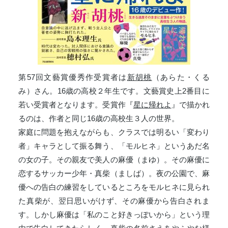
第57回文藝賞優秀作受賞者は
新胡桃
（あらた・くる
み）さん。16歳の高校２年生です。文藝賞史上2番目に
若い受賞者となります。受賞作『
星に帰れよ
』で描かれ
るのは、作者と同じ16歳の高校生３人の世界。
家庭に問題を抱えながらも、クラスでは明るい「変わり
者」キャラとして振る舞う、「モルヒネ」というあだ名
の女の子。その親友で美人の麻優（まゆ）。その麻優に
恋するサッカー少年・真柴（ましば）。夜の公園で、麻
優への告白の練習をしているところをモルヒネに見られ
た真柴が、翌日思いがけず、その麻優から告白されま
す。しかし麻優は「私のこと好きっぽいから」という理