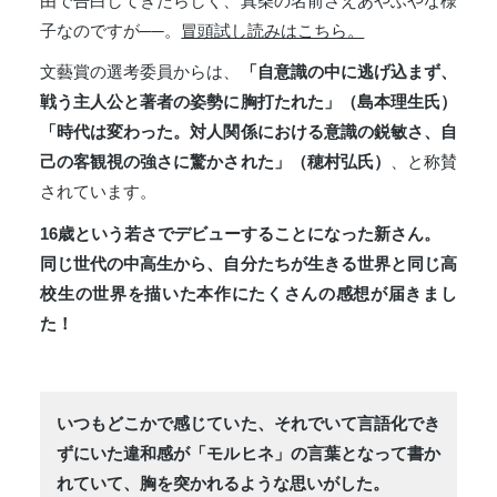
由で告白してきたらしく、真柴の名前さえあやふやな様
子なのですが──。
冒頭試し読みはこちら。
文藝賞の選考委員からは、
「自意識の中に逃げ込まず、
戦う主人公と著者の姿勢に胸打たれた」（島本理生氏）
「時代は変わった。対人関係における意識の鋭敏さ、自
己の客観視の強さに驚かされた」（穂村弘氏）
、と称賛
されています。
16歳という若さでデビューすることになった新さん。
同じ世代の中高生から、自分たちが生きる世界と同じ高
校生の世界を描いた本作にたくさんの感想が届きまし
た！
いつもどこかで感じていた、それでいて言語化でき
ずにいた違和感が「モルヒネ」の言葉となって書か
れていて、胸を突かれるような思いがした。