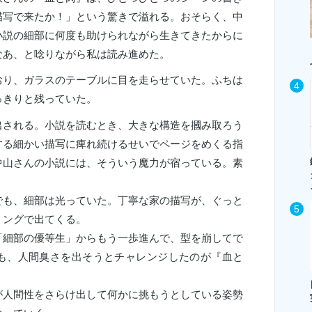
描写で来たか！」という驚きで溢れる。おそらく、中
小説の細部に何度も助けられながら生きてきたからに
なあ、と唸りながら私は読み進めた。
おり、ガラスのテーブルに目を走らせていた。ふちは
っきりと残っていた。
出される。小説を読むとき、大きな構造を摑み取ろう
する細かい描写に痺れ続けるせいでページをめくる指
中山さんの小説には、そういう魔力が宿っている。素
でも、細部は光っていた。丁寧な家の描写が、ぐっと
ミングで出てくる。
「細部の優等生」からもう一歩進んで、型を崩してで
も、人間臭さを出そうとチャレンジしたのが『血と
が人間性をさらけ出して何かに挑もうとしている姿勢