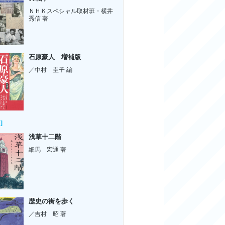
ＮＨＫスペシャル取材班・横井
秀信 著
石原豪人 増補版
／中村 圭子 編
]
浅草十二階
細馬 宏通 著
歴史の街を歩く
／吉村 昭 著