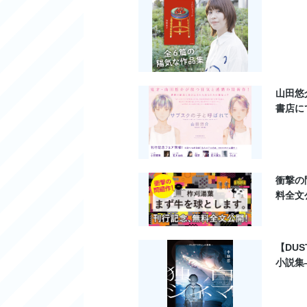
山田悠
書店に
衝撃の
料全文
【DU
小説集