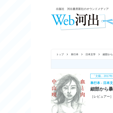
出版社 河出書房新社のオウンドメディア
トップ
単行本
日本文学
細部から
「文藝」2017
単行本 - 日本
細部から暴
［レビュアー