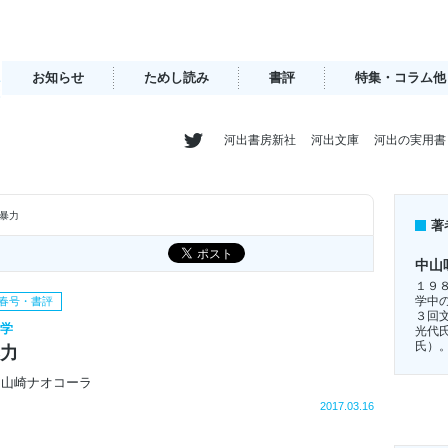
お知らせ
ためし読み
書評
特集・コラム他
河出書房新社
河出文庫
河出の実用書
暴力
著
中山
１９
学中
年春号・書評
３回
文学
光代
氏）
力
］山崎ナオコーラ
2017.03.16