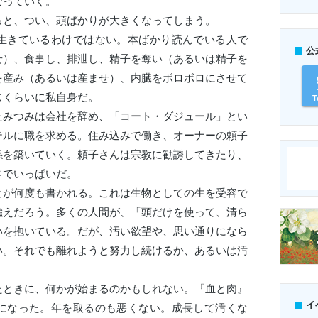
なっていく。
ると、つい、頭ばかりが大きくなってしまう。
生きているわけではない。本ばかり読んでいる人で
公
せ）、食事し、排泄し、精子を奪い（あるいは精子を
を産み（あるいは産ませ）、内臓をボロボロにさせて
じくらいに私自身だ。
T
たみつみは会社を辞め、「コート・ダジュール」とい
テルに職を求める。住み込みで働き、オーナーの頼子
係を築いていく。頼子さんは宗教に勧誘してきたり、
さでいっぱいだ。
とが何度も書かれる。これは生物としての生を受容で
喩えだろう。多くの人間が、「頭だけを使って、清ら
いを抱いている。だが、汚い欲望や、思い通りになら
い。それでも離れようと努力し続けるか、あるいは汚
たときに、何かが始まるのかもしれない。『血と肉』
イ
になった。年を取るのも悪くない。成長して汚くな