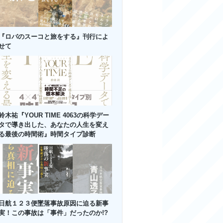
『ロバのスーコと旅をする』刊行によ
せて
鈴木祐『YOUR TIME 4063の科学デー
タで導き出した、あなたの人生を変え
る最後の時間術』時間タイプ診断
日航１２３便墜落事故原因に迫る新事
実！この事故は「事件」だったのか!?