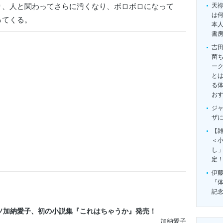
り、人と関わってさらに汚くなり、ボロボロになって
天
は
ってくる。
本
書
吉
菌
ー
とは
る
お
ジ
ザ
【雑
＜
し
定
伊
『
記
ソ加納愛子、初の小説集『これはちゃうか』発売！
加納愛子