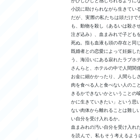
がひしひしと感じられるように
小説に助けられながら生きてい
だが、実際の私たちは頭だけで
も、動物を殺し（あるいは殺さ
注ぎ込み）、血まみれで子ども
死ぬ。指も血液も頭の存在と同
既婚者との恋愛によって妊娠し
う、海沿いにある寂れたラブホ
さんらと、ホテルの中で人間関
お金に細かかったり、人間らし
肉を食べる人と食べない人のこ
きるかできないかということの
かに生きていきたい」という思
ない肉体から離れることは難し
い自分を受け入れるか。
血まみれの汚い自分を受け入れ
を読んで、私もそう考えるよう