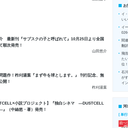
お
イ
い
イ
02
介 最新刊『サブスクの子と呼ばれて』10月25日より全国
閻
て順次発売！
翻
山田悠介
飛
たい
位
石
問題作！柞刈湯葉『まず牛を球とします。』 刊行記念、無
がす
公開！
イ
柞刈湯葉
STCELL×小説プロジェクト】『独白シネマ ―DUSTCELL
河
―』（中絲悠・著）発売！
[ 単行