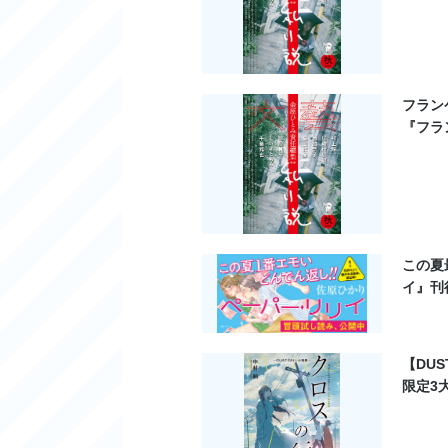
フラン
『フラ
この夏
イ』刊
【DU
限定3