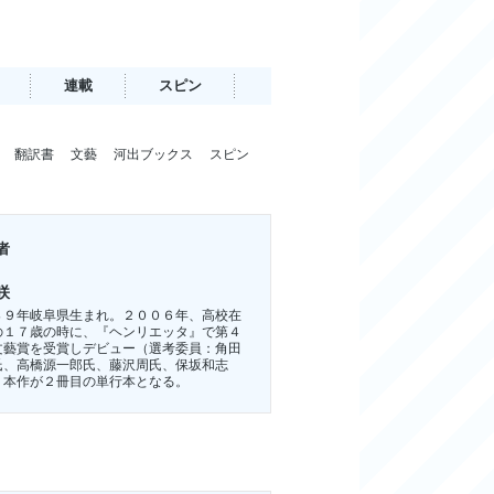
連載
スピン
翻訳書
文藝
河出ブックス
スピン
者
咲
８９年岐阜県生まれ。２００６年、高校在
の１７歳の時に、『ヘンリエッタ』で第４
文藝賞を受賞しデビュー（選考委員：角田
氏、高橋源一郎氏、藤沢周氏、保坂和志
。本作が２冊目の単行本となる。