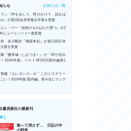
お知らせ一覧
知らせ
・ラン『声を出して、呼びかけて、話せば
いの』が第2回永井荷風文学賞を受賞
ーユン・リー『自然のものはただ育つ』が2
6年ピューリッツァー賞受賞
連科 谷川毅訳『聊斎本紀』が第12回日本
訳大賞を受賞
浩隆『鹽津城（しおつき）』が「SFが読み
！2026年版」ベストSF2025国内編第1
！
川智健『エレガンス』が「このミステリー
ごい！2026年版 国内編」第８位にランク
ン
出書房新社の最新刊
本 ]
敢へて消さず… 日記の中
の戦争