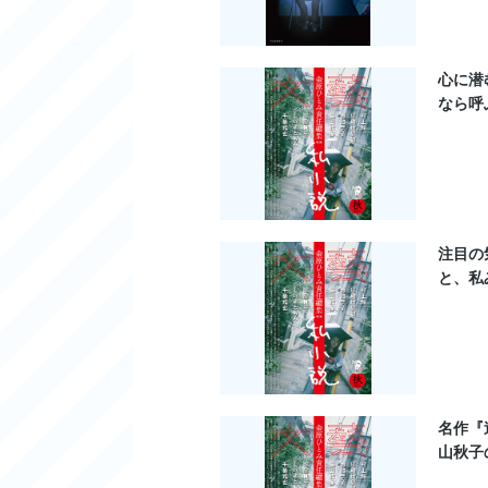
心に潜
なら呼
注目の
と、私
名作『
山秋子