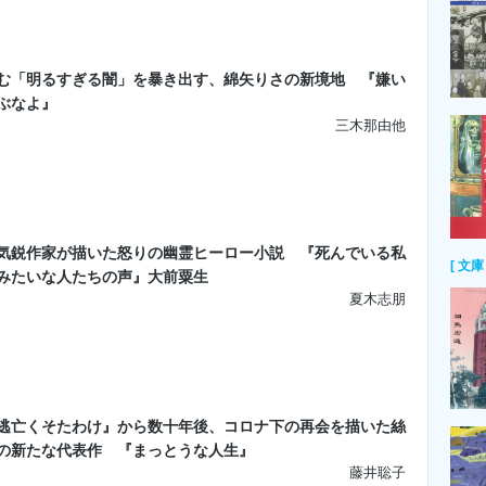
む「明るすぎる闇」を暴き出す、綿矢りさの新境地 『嫌い
ぶなよ』
三木那由他
気鋭作家が描いた怒りの幽霊ヒーロー小説 『死んでいる私
[ 文庫 
みたいな人たちの声』大前粟生
夏木志朋
逃亡くそたわけ』から数十年後、コロナ下の再会を描いた絲
の新たな代表作 『まっとうな人生』
藤井聡子