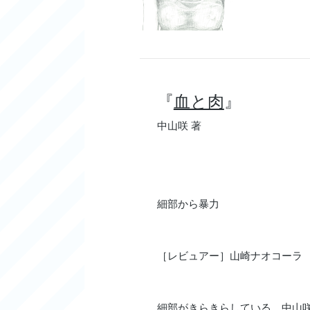
『
血と肉
』
中山咲 著
細部から暴力
［レビュアー］山崎ナオコーラ
細部がきらきらしている。中山