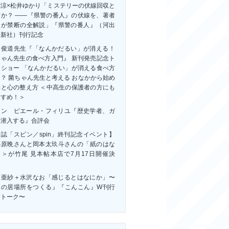
祢涼×松井ゆかり「ミステリーの伏線回収と
何か？ ――『県警の番人』の伏線を、著者
人が禁断の全解説」『県警の番人』（河出
房新社）刊行記念
田俊道先生『「なんかだるい」が消える！
ちゃん先生の食べ方入門』 新刊発売記念ト
クショー 「なんかだるい」が消える食べ方
？ 菌ちゃん先生と考える おなかから始め
体と心の整え方 ＜中高生の保護者の方にも
すすめ！＞
ャン゠ピエール・フィリユ『歴史学者、ガ
に潜入する』合評会
誌「スピン／spin」終刊記念イベント】
小原晩さんと岡本太玖斗さんの「紙のはな
」＞が竹尾 見本帖本店で7月17日開催決
！
藤亜紗＋水沢なお「感じるとはなにか」〜
体の居場所をつくる』『こんこん』W刊行
念トーク〜