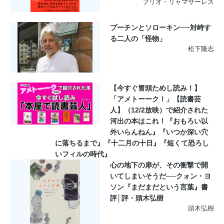
フリオ・リャマサーレス
プーチンとソローキン──対峙す
る二人の「怪物」
松下隆志
【今すぐ冒頭ためし読み！】
「アメトーーク！」【読書芸
人】（12/2放映）で紹介された
河出の本はこれ！『おもろい以
外いらんねん』『いつか深い穴
に落ちるまで』『十二月の十日』『短くて恐ろし
いフィルの時代』
心の地下の扉が、その衝撃で開
いてしまいそうだ──クォン・ヨ
ソン『まだまだという言葉』書
評│評・頭木弘樹
頭木弘樹