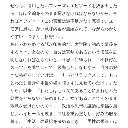
ぜなら、引用したいフレーズやエピソードを抜き出した
ら、ほぼ全編をそのまま写さなければならないから。そ
れほどアディーチェの言葉は過不足がなく完璧で、ユー
モアに満ち、深い意味内容が濃縮されていながらわかり
やすい。つまり、格好いい。
おしゃれをめぐる話が印象的だ。大学院で初めて講義を
するとき、女なので、自分は真剣であるという価値を証
明しなければならないという思いに縛られ、「不格好な
スーツ」を着ていって、後悔した。なぜなら、自分の好
きな格好をしていけば、「もっとリラックスして、もっ
とわたし自身の本当の姿を隠さずに見せていたはず」だ
から。以来、「わたしはもう女であることに弁解じみた
態度をとらないと決めました。女であることでそのまま
敬意を受けたいのです」。政治や思想の議論に幸福を感
じ、ハイヒールを履き、口紅を重ね塗りし、好みの服を
着る。「生活上の選択を決めるとき、『男性の視線』は