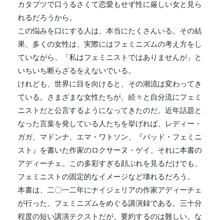
カタブツで口うるさくて恋愛もせず性に厳しい女と見ら
れるだろうから。
この悩みを口にする人は、本当にたくさんいる。その結
果、多くの女性は、実際にはフェミニズムの考え方をし
ていながら、「私はフェミニストではありませんが」と
いちいち断らざるをえないでいる。
けれども、世界に目を向けると、その潮流は変わってき
ている。さまざまな女性たちが、続々と自分流にフェミ
ニストだと公言するようになってきたのだ。近年話題と
なった言葉を発している人たちを挙げれば、レディー・
ガガ、マドンナ、エマ・ワトソン、『バッド・フェミニ
スト』を書いた作家のロクサーヌ・ゲイ、それに本書の
アディーチェ。この多彩すぎる顔ぶれを見るだけでも、
フェミニストの固定的なイメージなど壊れるだろう。
本書は、二〇一二年にナイジェリアの作家アディーチェ
が行った、フェミニズムをめぐる講演録である。三十分
程度の短い講演テクストだが、要約するのは難しい。な