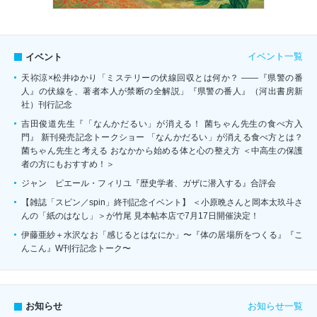
イベント一覧
イベント
天祢涼×松井ゆかり「ミステリーの伏線回収とは何か？ ――『県警の番
人』の伏線を、著者本人が禁断の全解説」『県警の番人』（河出書房新
社）刊行記念
吉田俊道先生『「なんかだるい」が消える！ 菌ちゃん先生の食べ方入
門』 新刊発売記念トークショー 「なんかだるい」が消える食べ方とは？
菌ちゃん先生と考える おなかから始める体と心の整え方 ＜中高生の保護
者の方にもおすすめ！＞
ジャン゠ピエール・フィリユ『歴史学者、ガザに潜入する』合評会
【雑誌「スピン／spin」終刊記念イベント】 ＜小原晩さんと岡本太玖斗さ
んの「紙のはなし」＞が竹尾 見本帖本店で7月17日開催決定！
伊藤亜紗＋水沢なお「感じるとはなにか」〜『体の居場所をつくる』『こ
んこん』W刊行記念トーク〜
お知らせ一覧
お知らせ