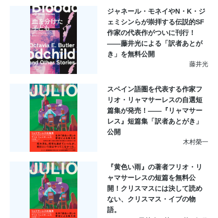
ジャネール・モネイやN・K・ジ
ェミシンらが崇拝する伝説的SF
作家の代表作がついに刊行！
――藤井光による「訳者あとが
き」を無料公開
藤井光
スペイン語圏を代表する作家フ
リオ・リャマサーレスの自選短
篇集が発売！——『リャマサー
レス』短篇集「訳者あとがき」
公開
木村榮一
『黄色い雨』の著者フリオ・リ
ャマサーレスの短篇を無料公
開！クリスマスには決して読め
ない、クリスマス・イブの物
語。