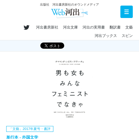
出版社 河出書房新社のオウンドメディア
河出書房新社
河出文庫
河出の実用書
翻訳書
文藝
河出ブックス
スピン
「文藝」2017年夏号・書評
単行本 - 外国文学