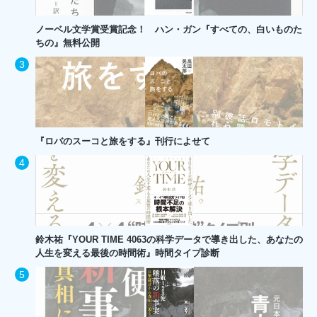
ノーベル文学賞受賞記念！ ハン・ガン『すべての、白いものた
ちの』無料公開
『ロバのスーコと旅をする』刊行によせて
鈴木祐『YOUR TIME 4063の科学データで導き出した、あなたの
人生を変える最後の時間術』時間タイプ診断