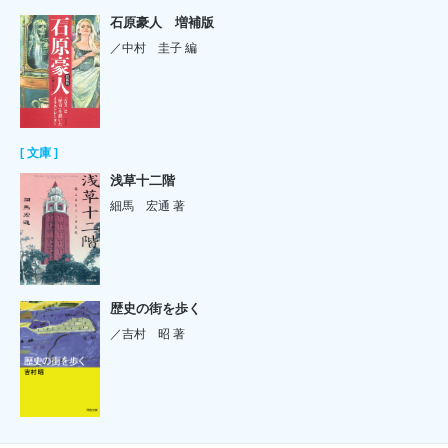
石原豪人 増補版
／中村 圭子 編
[ 文庫 ]
浅草十二階
細馬 宏通 著
歴史の街を歩く
／吉村 昭 著