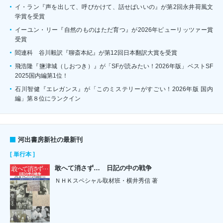
イ・ラン『声を出して、呼びかけて、話せばいいの』が第2回永井荷風文
学賞を受賞
イーユン・リー『自然のものはただ育つ』が2026年ピューリッツァー賞
受賞
閻連科 谷川毅訳『聊斎本紀』が第12回日本翻訳大賞を受賞
飛浩隆『鹽津城（しおつき）』が「SFが読みたい！2026年版」ベストSF
2025国内編第1位！
石川智健『エレガンス』が「このミステリーがすごい！2026年版 国内
編」第８位にランクイン
河出書房新社の最新刊
[ 単行本 ]
敢へて消さず… 日記の中の戦争
ＮＨＫスペシャル取材班・横井秀信 著