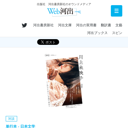
出版社 河出書房新社のオウンドメディア
河出書房新社
河出文庫
河出の実用書
翻訳書
文藝
河出ブックス
スピン
対談
単行本 - 日本文学