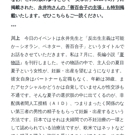
掲載された、
永井均さんの「善百合子の主張」も特別掲
載
いたします。ぜひこちらもご一読ください。
***
川上
今日のイベントは永井先生と「反出生主義は可能
か～シオラン、ベネター、善百合子」というタイトルで
お話をさせていただきます。私は７月に、長編小説『
夏
物語
』を刊行しました。その物語の中で、主人公の夏目
夏子という女性が、妊娠・出産を望むようになります。
彼女自身はパートナーも定職もなく、年齢は38歳、ま
たアセクシャルかどうかは自覚していませんが性交渉も
不通です。そんな夏子の選択肢の中に出てくるのが、非
配偶者間人工授精（ＡＩＤ）、つまりまったく関係のな
い第三者の男性の精子をもらって妊娠・出産するという
方法です。日本ではそれは夫婦間での不妊治療の一環と
して認められている治療法ですが、欧米ではネットなど