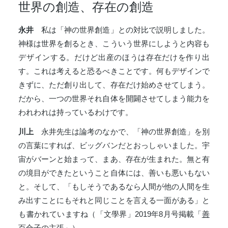
世界の創造、存在の創造
永井
私は「神の世界創造」との対比で説明しました。
神様は世界を創るとき、こういう世界にしようと内容も
デザインする。だけど出産のほうは存在だけを作り出
す。これは考えると恐るべきことです。何もデザインで
きずに、ただ創り出して、存在だけ始めさせてしまう。
だから、一つの世界それ自体を開闢させてしまう能力を
われわれは持っているわけです。
川上
永井先生は論考のなかで、「神の世界創造」を別
の言葉にすれば、ビッグバンだとおっしゃいました。宇
宙がバーンと始まって、まあ、存在が生まれた。無と有
の境目ができたということ自体には、善いも悪いもない
と。そして、「もしそうであるなら人間が他の人間を生
み出すことにもそれと同じことを言える一面がある」と
も書かれていますね（「文學界」2019年8月号掲載「
善
百合子の主張
」）。