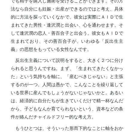
でも精子を購入し施術を受けることができます。その方
法なら自分にも妊娠・出産ができるのではと考え、具体
的に方法を探っていくなかで、彼女は実際にＡＩＤで生
まれてきた男性・逢沢潤と出会い、心を通わせます。そ
して逢沢潤の恋人・善百合子と出会う。彼女もＡＩＤで
生まれており、その善百合子が、いわゆる「反出生主
義」の思想をもっている女性なんです。
反出生主義について説明をすると、大きく２つに分け
られると思うんですね。まず、「生まれてきたくなかっ
た」という気持ちを軸に、「産むべきじゃない」と主張
するのが一つ。人間は愚かで、こんなことを繰り返して
いる世界に産んでもしょうがないじゃないかと。あるい
は、経済的に自分たちが生きていくだけで精一杯なんだ
から、子どもなんか育てられないという、資本などの条
件が絡んだチャイルドフリー的な考え方。
もうひとつは、そういった形而下的なことに軸をおか