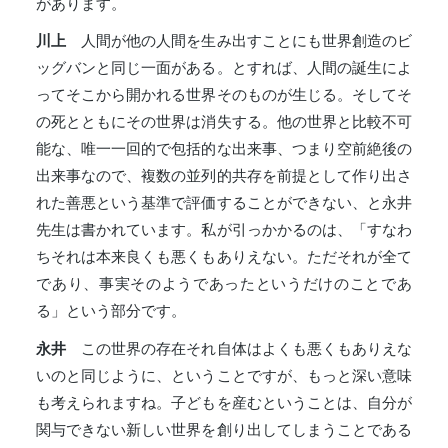
があります。
川上
人間が他の人間を生み出すことにも世界創造のビ
ッグバンと同じ一面がある。とすれば、人間の誕生によ
ってそこから開かれる世界そのものが生じる。そしてそ
の死とともにその世界は消失する。他の世界と比較不可
能な、唯一一回的で包括的な出来事、つまり空前絶後の
出来事なので、複数の並列的共存を前提として作り出さ
れた善悪という基準で評価することができない、と永井
先生は書かれています。私が引っかかるのは、「すなわ
ちそれは本来良くも悪くもありえない。ただそれが全て
であり、事実そのようであったというだけのことであ
る」という部分です。
永井
この世界の存在それ自体はよくも悪くもありえな
いのと同じように、ということですが、もっと深い意味
も考えられますね。子どもを産むということは、自分が
関与できない新しい世界を創り出してしまうことである