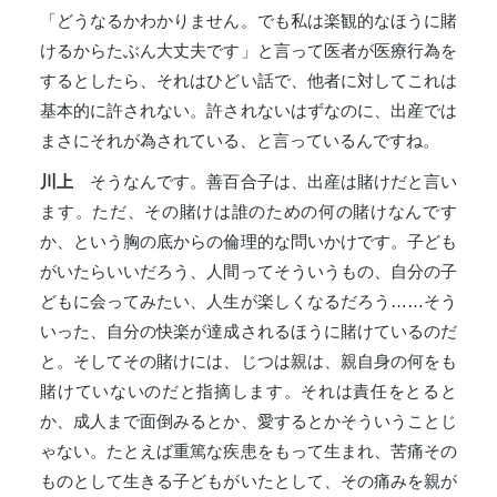
「どうなるかわかりません。でも私は楽観的なほうに賭
けるからたぶん大丈夫です」と言って医者が医療行為を
するとしたら、それはひどい話で、他者に対してこれは
基本的に許されない。許されないはずなのに、出産では
まさにそれが為されている、と言っているんですね。
川上
そうなんです。善百合子は、出産は賭けだと言い
ます。ただ、その賭けは誰のための何の賭けなんです
か、という胸の底からの倫理的な問いかけです。子ども
がいたらいいだろう、人間ってそういうもの、自分の子
どもに会ってみたい、人生が楽しくなるだろう……そう
いった、自分の快楽が達成されるほうに賭けているのだ
と。そしてその賭けには、じつは親は、親自身の何をも
賭けていないのだと指摘します。それは責任をとると
か、成人まで面倒みるとか、愛するとかそういうことじ
ゃない。たとえば重篤な疾患をもって生まれ、苦痛その
ものとして生きる子どもがいたとして、その痛みを親が