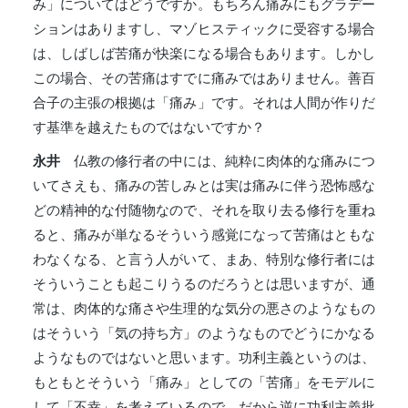
み」についてはどうですか。もちろん痛みにもグラデー
ションはありますし、マゾヒスティックに受容する場合
は、しばしば苦痛が快楽になる場合もあります。しかし
この場合、その苦痛はすでに痛みではありません。善百
合子の主張の根拠は「痛み」です。それは人間が作りだ
す基準を越えたものではないですか？
永井
仏教の修行者の中には、純粋に肉体的な痛みにつ
いてさえも、痛みの苦しみとは実は痛みに伴う恐怖感な
どの精神的な付随物なので、それを取り去る修行を重ね
ると、痛みが単なるそういう感覚になって苦痛はともな
わなくなる、と言う人がいて、まあ、特別な修行者には
そういうことも起こりうるのだろうとは思いますが、通
常は、肉体的な痛さや生理的な気分の悪さのようなもの
はそういう「気の持ち方」のようなものでどうにかなる
ようなものではないと思います。功利主義というのは、
もともとそういう「痛み」としての「苦痛」をモデルに
して「不幸」を考えているので、だから逆に功利主義批