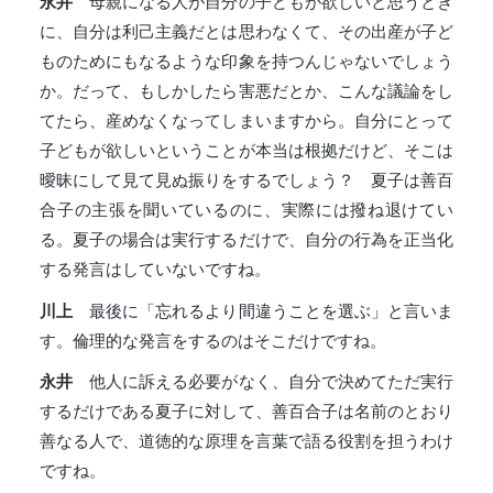
永井
母親になる人が自分の子どもが欲しいと思うとき
に、自分は利己主義だとは思わなくて、その出産が子ど
ものためにもなるような印象を持つんじゃないでしょう
か。だって、もしかしたら害悪だとか、こんな議論をし
てたら、産めなくなってしまいますから。自分にとって
子どもが欲しいということが本当は根拠だけど、そこは
曖昧にして見て見ぬ振りをするでしょう？ 夏子は善百
合子の主張を聞いているのに、実際には撥ね退けてい
る。夏子の場合は実行するだけで、自分の行為を正当化
する発言はしていないですね。
川上
最後に「忘れるより間違うことを選ぶ」と言いま
す。倫理的な発言をするのはそこだけですね。
永井
他人に訴える必要がなく、自分で決めてただ実行
するだけである夏子に対して、善百合子は名前のとおり
善なる人で、道徳的な原理を言葉で語る役割を担うわけ
ですね。