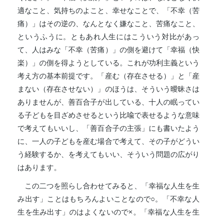
適なこと、気持ちのよこと、幸せなことで、「不幸（苦
痛）」はその逆の、なんとなく嫌なこと、苦痛なこと、
というふうに。ともあれ人生にはこういう対比があっ
て、人はみな「不幸（苦痛）」の側を避けて「幸福（快
楽）」の側を得ようとしている。これが功利主義という
考え方の基本前提です。「産む（存在させる）」と「産
まない（存在させない）」のほうは、そういう曖昧さは
ありませんが、善百合子が出している、十人の眠ってい
る子どもを目ざめさせるという比喩で表せるような意味
で考えてもいいし、「善百合子の主張」にも書いたよう
に、一人の子どもを産む場合で考えて、その子がどうい
う経験するか、を考えてもいい、そういう問題の広がり
はあります。
この二つを照らし合わせてみると、「幸福な人生を生
み出す」ことはもちろんよいことなので○。「不幸な人
生を生み出す」のはよくないので×。「幸福な人生を生