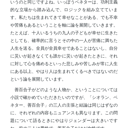
いうのと同じですよね。いっぽうベネターは、功利主義
的な立場から踏み込んで、ロジックを組み立てていま
す。私たちは生まれてきて幸せなことがある、でも不幸
や苦痛もあるということを軸に論を展開していきます。
たとえば、十人いるうちの九人の子どもが幸せに生きた
としても、確率的に言うとその中の一人が苦痛に満ちた
人生を送る。全員が全員幸せであることはないし、自分
に災いが起きなくても誰かに災いが起きたときに、それ
に対して心を痛めるといった悲しみや苦しみが常に人生
にある以上、やはり人は生まれてくるべきではないのだ
という論を展開しています。
善百合子がどのような人物か、ということについては
小説で確かめていただきたいのですが、「シオラン、ベ
ネター、善百合子」の三人の主張と結論は同じはずなの
に、それぞれの内容もニュアンスも異なります。この問
題について語るときにやはりジェンダーは大きいです