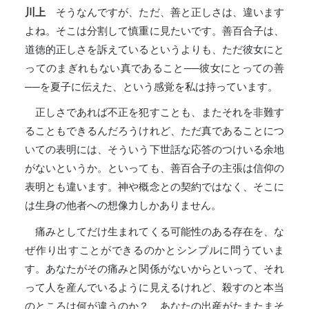
川上
そうなんですが、ただ、善と正しさは、違います
よね。そこは分割して慎重に見たいです。善百合子は、
道徳的正しさを訴えているというよりも、ただ彼女にと
ってのまぎれもない真であること──彼女にとっての善
──を夏子に伝えた、という感覚を私は持っています。
正しさであれば不正を犯すことも、またそれを非難す
ることもできるんだろうけれど、ただ真であることにつ
いての表明には、そういう下世話な応答のつけいる余地
がないというか。といっても、善百合子の主張は信仰の
表明とも違います。神や概念との契約ではなく、そこに
は生身の他者への想像力しかありません。
痛みとしてだけ生まれてくる可能性のある存在を、な
ぜ作り出すことができるのかとシンプルに問うていま
す。あなたがその痛みと関係がないからといって、それ
って人を産んでいるように見えるけれど、殺すのと本当
のところは何が違うのか？ あなたの出産がたまたまそ