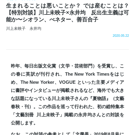
生まれることは悪いことか？ では産むことは？
【特別対談】川上未映子×永井均 反出生主義は可
能か〜シオラン、べネター、善百合子
川上未映子 永井均
2020.05.22
昨年、毎日出版文化賞（文学・芸術部門）を受賞し、こ
の春に英訳が刊行され、The New York Timesをはじ
め、The New Yorker、VOGUE といった主要メディア
に書評やインタビューが掲載されるなど、
海外でも大き
な話題になっている川上未映子さんの『夏物語』（文藝
春秋・刊）。
この作品を巡って行われた、初の総特集本
「文藝別冊 川上未映子」掲載の永井均さんとの対談を
公開します。
なお、この対談の参考として「文學界」2019年8月号
に