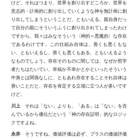
けど、それはつまり、世界を創り出すどころか、世界を
意志的・計画的に創り出していくような神を無計画に創
り出してしまうということだ、ともいえる。親自身だっ
て自分の親にそういうふうに創り出されてしまったわけ
ですから、我々はみなそういう〈神的＝悪魔的〉な存在
であるわけです。この仕組み自体は、善くも悪くもな
い、ともいえるし、善くも悪くもある、ともいえるよう
なものでしょう。存在そのものに関しては、なぜか哲学
者たちはたいてい、幸福か不幸かとかといったそういう
中身とは関係なしに、ともあれ存在することそれ自体は
善いことだと、存在を肯定する立場に立つ人が多いです
けど。
川上
それは「ない」よりも、「ある」は「ない」を含
んでいるから優位だという「神の存在証明」的なロジッ
クですよね。
永井
そうですね。価値評価は必ず、プラスの価値評価