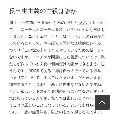
反出生主義の主役は誰か
川上
十年前に永井先生と私の小説『
ヘヴン
』につい
て、「ニーチェとニーチェを超えた問い」という対談を
しました。ニーチェや、たとえば『ヘヴン』の百瀬が言
っていることって、やっぱり人間的な道徳的なレベル、
つまり「この世の中をうまくやっていくための話」じゃ
ないですか。ニーチェが問題にした善悪については、私
たちが作っている文化の側面だけで話ができるように思
うんです。加害者である百瀬は自分の行っている行為、
つまり悪について「すべてはたまたま」だと言います。
加害すること、つまり「悪」に理由などないんですね。
ただ、私はカントの定言命法の何も言ってなさがずっと
気になっているんです。私たちは正しいことをせよ、行
うことは正しいことになっている、というあれらの物言
いに、「悪の無意味さ」以上のものを感じるんですよ。