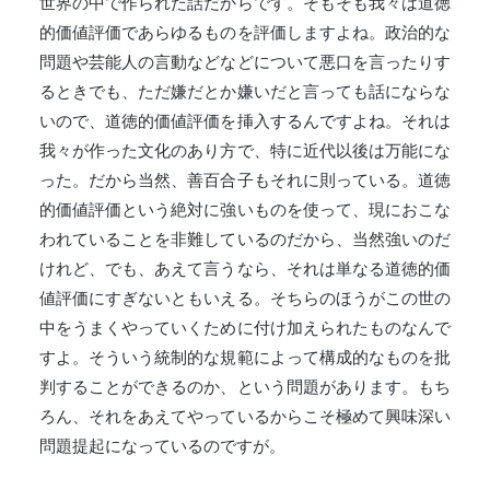
世界の中で作られた話だからです。そもそも我々は道徳
的価値評価であらゆるものを評価しますよね。政治的な
問題や芸能人の言動などなどについて悪口を言ったりす
るときでも、ただ嫌だとか嫌いだと言っても話にならな
いので、道徳的価値評価を挿入するんですよね。それは
我々が作った文化のあり方で、特に近代以後は万能にな
った。だから当然、善百合子もそれに則っている。道徳
的価値評価という絶対に強いものを使って、現におこな
われていることを非難しているのだから、当然強いのだ
けれど、でも、あえて言うなら、それは単なる道徳的価
値評価にすぎないともいえる。そちらのほうがこの世の
中をうまくやっていくために付け加えられたものなんで
すよ。そういう統制的な規範によって構成的なものを批
判することができるのか、という問題があります。もち
ろん、それをあえてやっているからこそ極めて興味深い
問題提起になっているのですが。