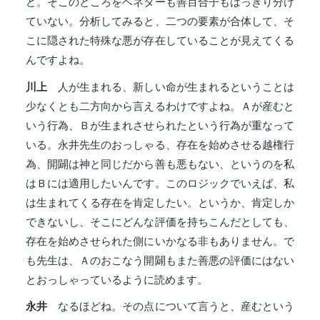
ど。そこのところをベネターも善百合子もはっきり分け
ていない。分析してみると、二つの要素が合体して、そ
こに隠された特殊な悪が存在していることが見えてくる
んですよね。
川上
人が生まれる、新しい命が生まれるということは
少なくとも二方向から言えるわけですよね。Ａが産むと
いう行為、Ｂが生まれさせられたという行為が重なって
いる。永井先生のおっしゃる、存在を始めさせる越権行
為、開闢は神と同じだから善も悪もない、というのを私
はＢには適用したいんです。このロジックでいえば、私
は生まれてくる存在を肯定したい。というか、肯定しか
できないし、そこにどんな評価を持ちこんだとしても、
存在を始めさせられた側にいかなる非もありません。で
も先生は、Ａのおこなう開闢もまた善悪の評価にはない
とおっしゃっているように読めます。
永井
なるほどね。その点について言うと、産むという