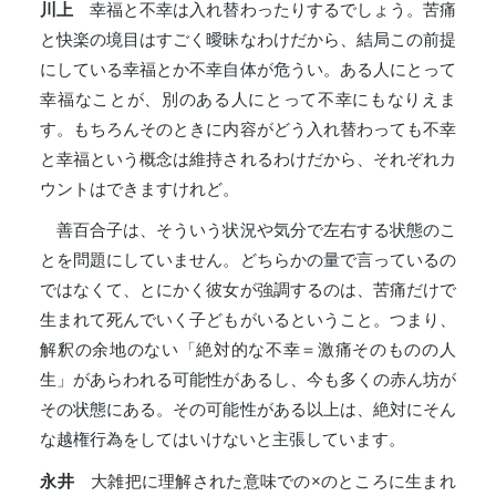
川上
幸福と不幸は入れ替わったりするでしょう。苦痛
と快楽の境目はすごく曖昧なわけだから、結局この前提
にしている幸福とか不幸自体が危うい。ある人にとって
幸福なことが、別のある人にとって不幸にもなりえま
す。もちろんそのときに内容がどう入れ替わっても不幸
と幸福という概念は維持されるわけだから、それぞれカ
ウントはできますけれど。
善百合子は、そういう状況や気分で左右する状態のこ
とを問題にしていません。どちらかの量で言っているの
ではなくて、とにかく彼女が強調するのは、苦痛だけで
生まれて死んでいく子どもがいるということ。つまり、
解釈の余地のない「絶対的な不幸＝激痛そのものの人
生」があらわれる可能性があるし、今も多くの赤ん坊が
その状態にある。その可能性がある以上は、絶対にそん
な越権行為をしてはいけないと主張しています。
永井
大雑把に理解された意味での×のところに生まれ