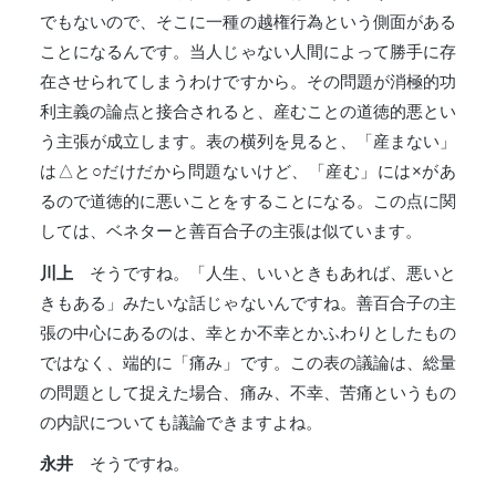
でもないので、そこに一種の越権行為という側面がある
ことになるんです。当人じゃない人間によって勝手に存
在させられてしまうわけですから。その問題が消極的功
利主義の論点と接合されると、産むことの道徳的悪とい
う主張が成立します。表の横列を見ると、「産まない」
は△と○だけだから問題ないけど、「産む」には×があ
るので道徳的に悪いことをすることになる。この点に関
しては、ベネターと善百合子の主張は似ています。
川上
そうですね。「人生、いいときもあれば、悪いと
きもある」みたいな話じゃないんですね。善百合子の主
張の中心にあるのは、幸とか不幸とかふわりとしたもの
ではなく、端的に「痛み」です。この表の議論は、総量
の問題として捉えた場合、痛み、不幸、苦痛というもの
の内訳についても議論できますよね。
永井
そうですね。