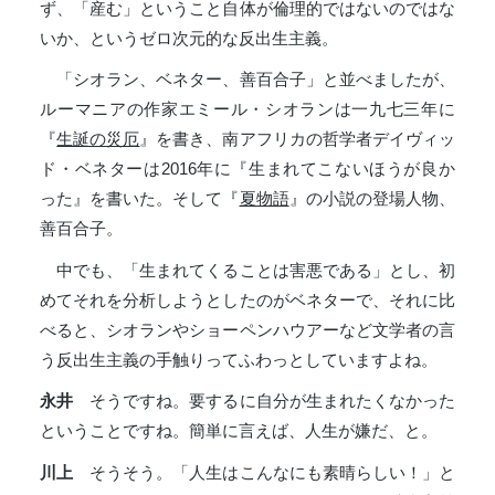
ず、「産む」ということ自体が倫理的ではないのではな
いか、というゼロ次元的な反出生主義。
「シオラン、ベネター、善百合子」と並べましたが、
ルーマニアの作家エミール・シオランは一九七三年に
『
生誕の災厄
』を書き、南アフリカの哲学者デイヴィッ
ド・ベネターは2016年に『生まれてこないほうが良か
った』を書いた。そして『
夏物語
』の小説の登場人物、
善百合子。
中でも、「生まれてくることは害悪である」とし、初
めてそれを分析しようとしたのがベネターで、それに比
べると、シオランやショーペンハウアーなど文学者の言
う反出生主義の手触りってふわっとしていますよね。
永井
そうですね。要するに自分が生まれたくなかった
ということですね。簡単に言えば、人生が嫌だ、と。
川上
そうそう。「人生はこんなにも素晴らしい！」と