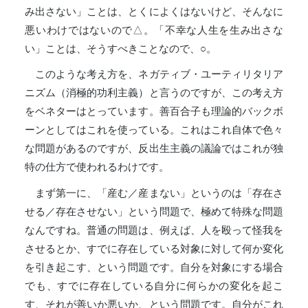
み出さない」ことは、とくによくはないけど、そんなに
悪いわけではないので△。「不幸な人生を生み出さな
い」ことは、そうすべきことなので、○。
このような考え方を、ネガティブ・ユーティリタリア
ニズム（消極的功利主義）と言うのですが、この考え方
をベネターはとっています。善百合子も理論的バックボ
ーンとしてはこれを使っている。これはこれ自体で色々
な問題があるのですが、反出生主義の議論ではこれが独
特の仕方で使われるわけです。
まず第一に、「産む／産まない」というのは「存在さ
せる／存在させない」という問題で、極めて特殊な問題
なんですね。普通の問題は、例えば、人を殴って怪我を
させるとか、すでに存在している対象に対して何か変化
を引き起こす、という問題です。自分を対象にする場合
でも、すでに存在している自分に何らかの変化を起こ
す、それが善いか悪いか、という問題です。自分がこれ