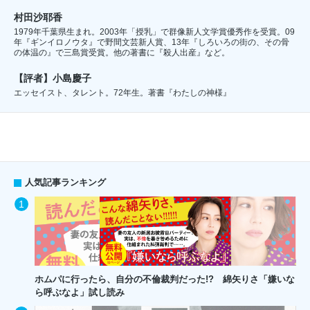
村田沙耶香
1979年千葉県生まれ。2003年「授乳」で群像新人文学賞優秀作を受賞。09
年『ギンイロノウタ』で野間文芸新人賞、13年『しろいろの街の、その骨
の体温の』で三島賞受賞。他の著書に『殺人出産』など。
【評者】小島慶子
エッセイスト、タレント。72年生。著書『わたしの神様』
人気記事ランキング
ホムパに行ったら、自分の不倫裁判だった!? 綿矢りさ「嫌いな
ら呼ぶなよ」試し読み