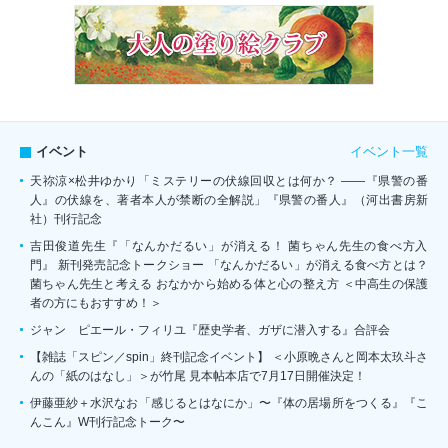
イベント一覧
イベント
天祢涼×松井ゆかり「ミステリーの伏線回収とは何か？ ――『県警の番
人』の伏線を、著者本人が禁断の全解説」『県警の番人』（河出書房新
社）刊行記念
吉田俊道先生『「なんかだるい」が消える！ 菌ちゃん先生の食べ方入
門』 新刊発売記念トークショー 「なんかだるい」が消える食べ方とは？
菌ちゃん先生と考える おなかから始める体と心の整え方 ＜中高生の保護
者の方にもおすすめ！＞
ジャン゠ピエール・フィリユ『歴史学者、ガザに潜入する』合評会
【雑誌「スピン／spin」終刊記念イベント】 ＜小原晩さんと岡本太玖斗さ
んの「紙のはなし」＞が竹尾 見本帖本店で7月17日開催決定！
伊藤亜紗＋水沢なお「感じるとはなにか」〜『体の居場所をつくる』『こ
んこん』W刊行記念トーク〜