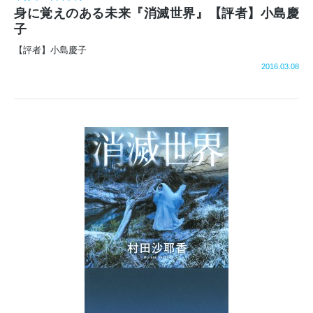
身に覚えのある未来『消滅世界』【評者】小島慶
子
【評者】小島慶子
2016.03.08