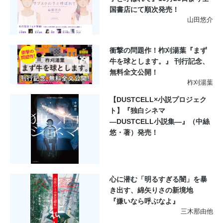
国書店にて順次発売！
山田悠介
衝撃の問題作！柞刈湯葉『まず
牛を球とします。』 刊行記念、
無料全文公開！
柞刈湯葉
【DUSTCELL×小説プロジェク
ト】『独白シネマ
―DUSTCELL小説集―』（中絲
悠・著）発売！
心に潜む「明るすぎる闇」を暴
き出す、綿矢りさの新境地
『嫌いなら呼ぶなよ』
三木那由他