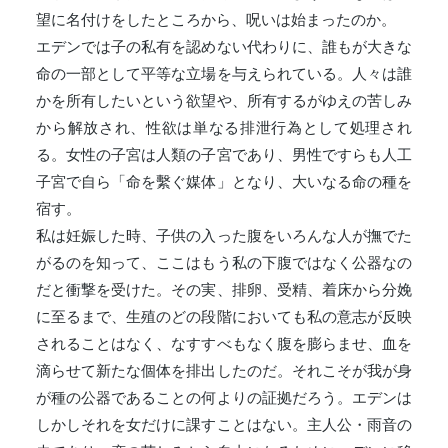
望に名付けをしたところから、呪いは始まったのか。
エデンでは子の私有を認めない代わりに、誰もが大きな
命の一部として平等な立場を与えられている。人々は誰
かを所有したいという欲望や、所有するがゆえの苦しみ
から解放され、性欲は単なる排泄行為として処理され
る。女性の子宮は人類の子宮であり、男性ですらも人工
子宮で自ら「命を繫ぐ媒体」となり、大いなる命の種を
宿す。
私は妊娠した時、子供の入った腹をいろんな人が撫でた
がるのを知って、ここはもう私の下腹ではなく公器なの
だと衝撃を受けた。その実、排卵、受精、着床から分娩
に至るまで、生殖のどの段階においても私の意志が反映
されることはなく、なすすべもなく腹を膨らませ、血を
滴らせて新たな個体を排出したのだ。それこそが我が身
が種の公器であることの何よりの証拠だろう。エデンは
しかしそれを女だけに課すことはない。主人公・雨音の