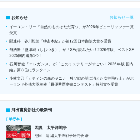
お知らせ一覧
お知らせ
イーユン・リー『自然のものはただ育つ』が2026年ピューリッツァー賞
受賞
閻連科 谷川毅訳『聊斎本紀』が第12回日本翻訳大賞を受賞
飛浩隆『鹽津城（しおつき）』が「SFが読みたい！2026年版」ベストSF
2025国内編第1位！
石川智健『エレガンス』が「このミステリーがすごい！2026年版 国内
編」第８位にランクイン
小林文乃『カティンの森のヤニナ 独ソ戦の闇に消えた女性飛行士』がポ
ーランド外務大臣主催「最優秀歴史書コンテスト」特別賞を受賞！
河出書房新社の最新刊
[ 単行本 ]
図説 太平洋戦争
池田 清 編太平洋戦争研究会 著