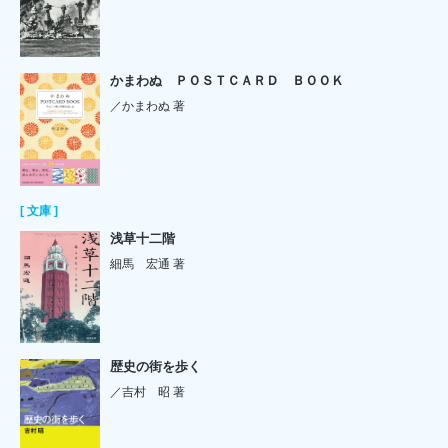
かまわぬ ＰＯＳＴＣＡＲＤ ＢＯＯＫ
／かまわぬ 著
[ 文庫 ]
浅草十二階
細馬 宏通 著
歴史の街を歩く
／吉村 昭 著