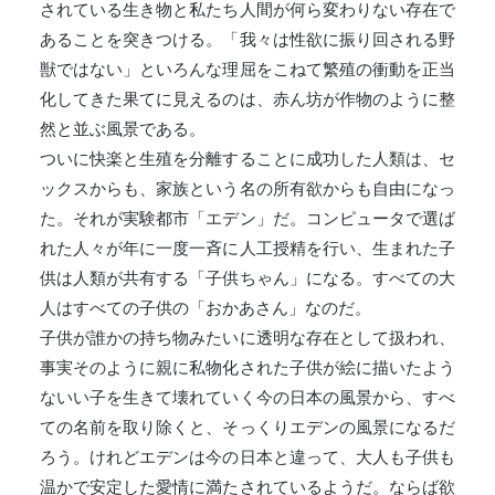
されている生き物と私たち人間が何ら変わりない存在で
あることを突きつける。「我々は性欲に振り回される野
獣ではない」といろんな理屈をこねて繁殖の衝動を正当
化してきた果てに見えるのは、赤ん坊が作物のように整
然と並ぶ風景である。
ついに快楽と生殖を分離することに成功した人類は、セ
ックスからも、家族という名の所有欲からも自由になっ
た。それが実験都市「エデン」だ。コンピュータで選ば
れた人々が年に一度一斉に人工授精を行い、生まれた子
供は人類が共有する「子供ちゃん」になる。すべての大
人はすべての子供の「おかあさん」なのだ。
子供が誰かの持ち物みたいに透明な存在として扱われ、
事実そのように親に私物化された子供が絵に描いたよう
ないい子を生きて壊れていく今の日本の風景から、すべ
ての名前を取り除くと、そっくりエデンの風景になるだ
ろう。けれどエデンは今の日本と違って、大人も子供も
温かで安定した愛情に満たされているようだ。ならば欲