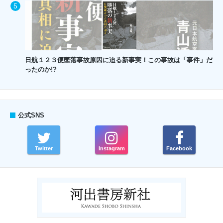
日航１２３便墜落事故原因に迫る新事実！この事故は「事件」だ
ったのか!?
公式SNS
Twitter
Instagram
Facebook