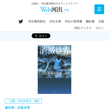
出版社 河出書房新社のオウンドメディア
河出書房新社
河出文庫
河出の実用書
翻訳書
文藝
河出ブックス
スピン
「文藝」2016年春号・書評
単行本 - 日本文学