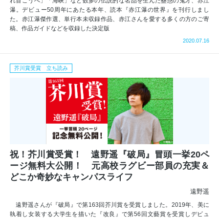
れ首こうべ」「海峡」など数多の伝説的な名品を生んだ蠱惑の鬼才、赤江
瀑。デビュー50周年にあたる本年、読本『赤江瀑の世界』を刊行しまし
た。赤江瀑傑作選、単行本未収録作品、赤江さんを愛する多くの方のご寄
稿、作品ガイドなどを収録した決定版
2020.07.16
芥川賞受賞 立ち読み
祝！芥川賞受賞！ 遠野遥『破局』冒頭一挙20ペ
ージ無料大公開！ 元高校ラグビー部員の充実＆
どこか奇妙なキャンパスライフ
遠野遥
遠野遥さんが『破局』で第163回芥川賞を受賞しました。2019年、美に
執着し女装する大学生を描いた『改良』で第56回文藝賞を受賞しデビュ