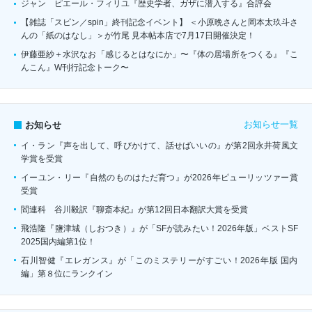
ジャン゠ピエール・フィリユ『歴史学者、ガザに潜入する』合評会
【雑誌「スピン／spin」終刊記念イベント】 ＜小原晩さんと岡本太玖斗さ
んの「紙のはなし」＞が竹尾 見本帖本店で7月17日開催決定！
伊藤亜紗＋水沢なお「感じるとはなにか」〜『体の居場所をつくる』『こ
んこん』W刊行記念トーク〜
お知らせ一覧
お知らせ
イ・ラン『声を出して、呼びかけて、話せばいいの』が第2回永井荷風文
学賞を受賞
イーユン・リー『自然のものはただ育つ』が2026年ピューリッツァー賞
受賞
閻連科 谷川毅訳『聊斎本紀』が第12回日本翻訳大賞を受賞
飛浩隆『鹽津城（しおつき）』が「SFが読みたい！2026年版」ベストSF
2025国内編第1位！
石川智健『エレガンス』が「このミステリーがすごい！2026年版 国内
編」第８位にランクイン