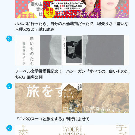
ホムパに行ったら、自分の不倫裁判だった!? 綿矢りさ「嫌いな
ら呼ぶなよ」試し読み
ノーベル文学賞受賞記念！ ハン・ガン『すべての、白いものた
ちの』無料公開
『ロバのスーコと旅をする』刊行によせて