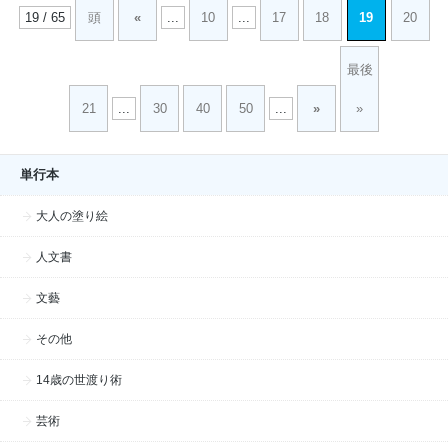
19 / 65
頭
«
...
10
...
17
18
19
20
最後
21
...
30
40
50
...
»
»
単行本
大人の塗り絵
人文書
文藝
その他
14歳の世渡り術
芸術