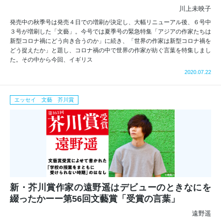
川上未映子
発売中の秋季号は発売４日での増刷が決定し、大幅リニューアル後、６号中
３号が増刷した「文藝」。今号では夏季号の緊急特集「アジアの作家たちは
新型コロナ禍にどう向き合うのか」に続き、「世界の作家は新型コロナ禍を
どう捉えたか」と題し、コロナ禍の中で世界の作家が紡ぐ言葉を特集しまし
た。その中から今回、イギリス
2020.07.22
エッセイ 文藝 芥川賞
新・芥川賞作家の遠野遥はデビューのときなにを
綴ったかーー第56回文藝賞「受賞の言葉」
遠野遥