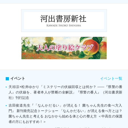
イベント一覧
イベント
天祢涼×松井ゆかり「ミステリーの伏線回収とは何か？ ――『県警の番
人』の伏線を、著者本人が禁断の全解説」『県警の番人』（河出書房新
社）刊行記念
吉田俊道先生『「なんかだるい」が消える！ 菌ちゃん先生の食べ方入
門』 新刊発売記念トークショー 「なんかだるい」が消える食べ方とは？
菌ちゃん先生と考える おなかから始める体と心の整え方 ＜中高生の保護
者の方にもおすすめ！＞