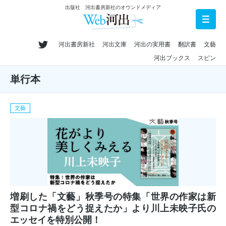
出版社 河出書房新社のオウンドメディア
河出書房新社
河出文庫
河出の実用書
翻訳書
文藝
河出ブックス
スピン
単行本
文藝
増刷した「文藝」秋季号の特集「世界の作家は新
型コロナ禍をどう捉えたか」より川上未映子氏の
エッセイを特別公開！