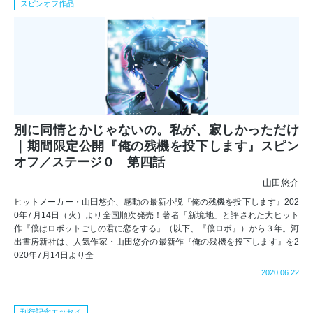
スピンオフ作品
別に同情とかじゃないの。私が、寂しかっただけ
｜期間限定公開『俺の残機を投下します』スピン
オフ／ステージ０ 第四話
山田悠介
ヒットメーカー・山田悠介、感動の最新小説『俺の残機を投下します』202
0年7月14日（火）より全国順次発売！著者「新境地」と評された大ヒット
作『僕はロボットごしの君に恋をする』（以下、『僕ロボ』）から３年。河
出書房新社は、人気作家・山田悠介の最新作『俺の残機を投下します』を2
020年7月14日より全
2020.06.22
刊行記念エッセイ