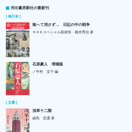
河出書房新社の最新刊
[ 単行本 ]
敢へて消さず… 日記の中の戦争
ＮＨＫスペシャル取材班・横井秀信 著
石原豪人 増補版
／中村 圭子 編
[ 文庫 ]
浅草十二階
細馬 宏通 著