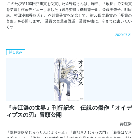
このたび第163回芥川賞を受賞した遠野遥さんは、昨年、「改良」で文藝賞
を受賞し作家デビューしました（選考委員：磯崎憲一郎、斎藤美奈子、町田
康、村田沙耶香各氏）。芥川賞受賞を記念して、第56回文藝賞の「受賞の
言葉」を公開します。 受賞の言葉遠野遥 受賞を機に、今までに書いたい
くつ
2020.07.21
試し読み
『赤江瀑の世界』刊行記念 伝説の傑作『オイデ
ィプスの刃』冒頭公開
赤江瀑
「獣林寺妖変じゅうりんじようへん」「禽獣きんじゅうの門」「花曝はなさ