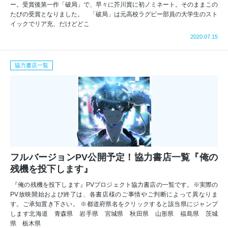
ー。受賞後第一作「破局」で、早々に芥川賞に初ノミネート。そのままこの
たびの受賞となりました。 「破局」は元高校ラグビー部員の大学生のスト
イックでリア充、だけどどこ
2020.07.15
協力書店一覧
フルバージョンPV公開予定！協力書店一覧『俺の
残機を投下します』
『俺の残機を投下します』PVプロジェクト協力書店の一覧です。※実際の
PV放映開始および終了は、各書店様のご事情やご判断によって異なりま
す。ご承知置き下さい。 ※都道府県名をクリックすると該当県にジャンプ
します北海道 青森県 岩手県 宮城県 秋田県 山形県 福島県 茨城
県 栃木県