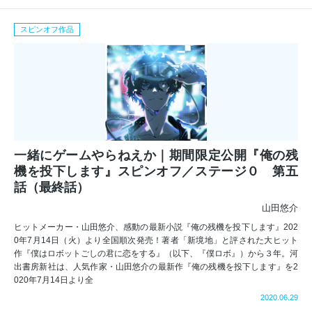
スピンオフ作品
一緒にゲームやらねえか｜期間限定公開『俺の残
機を投下します』スピンオフ／ステージ０ 第五
話（最終話）
山田悠介
ヒットメーカー・山田悠介、感動の最新小説『俺の残機を投下します』202
0年7月14日（火）より全国順次発売！著者「新境地」と評された大ヒット
作『僕はロボットごしの君に恋をする』（以下、『僕ロボ』）から３年。河
出書房新社は、人気作家・山田悠介の最新作『俺の残機を投下します』を2
020年7月14日より全
2020.06.29