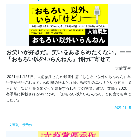
お笑いが好きだ。笑いをあきらめたくない。ーー
『おもろい以外いらんねん』刊行に寄せて
大前粟生
2021年1月27日、大前粟生さんの最新中篇『おもろい以外いらんねん』単
行本が刊行されます。幼馴染の咲太と滝場、転校生のユウキという仲良し3
人組が、笑いと傷をめぐって葛藤する10年間の物語。雑誌「文藝」2020年
冬季号に掲載されるやいなや、「おもろい以外いらんねん、と何度でも声に
したい」
2021.01.15
文藝賞 優秀作