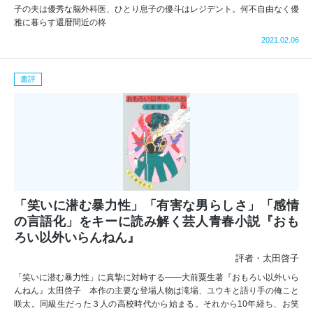
子の夫は優秀な脳外科医、ひとり息子の優斗はレジデント。何不自由なく優
雅に暮らす還暦間近の柊
2021.02.06
書評
「笑いに潜む暴力性」「有害な男らしさ」「感情
の言語化」をキーに読み解く芸人青春小説『おも
ろい以外いらんねん』
評者・太田啓子
「笑いに潜む暴力性」に真摯に対峙する――大前粟生著『おもろい以外いら
んねん』太田啓子 本作の主要な登場人物は滝場、ユウキと語り手の俺こと
咲太。同級生だった３人の高校時代から始まる。それから10年経ち、お笑