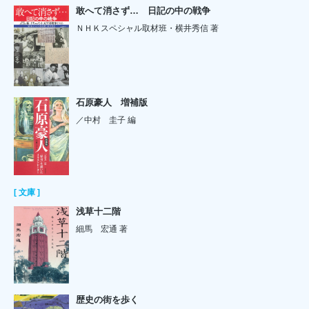
敢へて消さず… 日記の中の戦争
ＮＨＫスペシャル取材班・横井秀信 著
石原豪人 増補版
／中村 圭子 編
[ 文庫 ]
浅草十二階
細馬 宏通 著
歴史の街を歩く