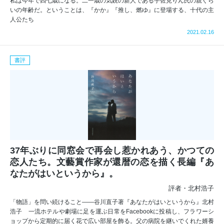
私は今年で四七歳になる。二一歳の気鋭の新人である宇佐見りん氏の親ぐら
いの年齢だ。ということは、『かか』『推し、燃ゆ』に登場する、十代の主
人公たち
2021.02.16
書評
37年ぶりに同窓会で再会し惹かれあう、かつての
恋人たち。文藝賞作家が還暦の恋を描く長編『あ
なたがはいというから』。
評者・北村浩子
「物語」を問い続けること――谷川直子著『あなたがはいというから』北村
浩子 一流ホテルや劇場に足を運ぶ日常をFacebookに投稿し、フラワーシ
ョップから定期的に届く花で広い部屋を飾る。父の病院を継いでくれた婿養