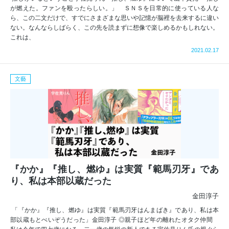
が燃えた。ファンを殴ったらしい。」 ＳＮＳを日常的に使っている人な
ら、この二文だけで、すでにさまざまな思いや記憶が脳裡を去来するに違い
ない。なんならしばらく、この先を読まずに想像で楽しめるかもしれない。
これは、
2021.02.17
文藝
『かか』『推し、燃ゆ』は実質『範馬刃牙』であ
り、私は本部以蔵だった
金田淳子
「『かか』『推し、燃ゆ』は実質『範馬刃牙はんまばき』であり、私は本
部以蔵もとべいぞうだった」金田淳子 ◎親子ほど年の離れたオタク仲間