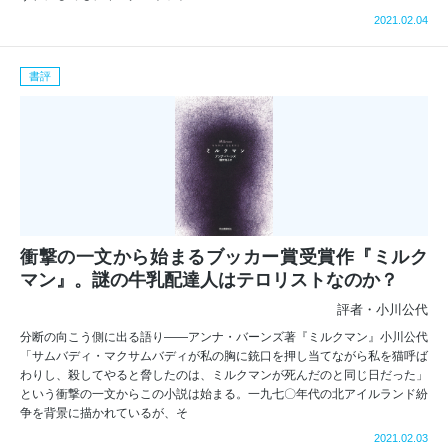
2021.02.04
書評
衝撃の一文から始まるブッカー賞受賞作『ミルク
マン』。謎の牛乳配達人はテロリストなのか？
評者・小川公代
分断の向こう側に出る語り――アンナ・バーンズ著『ミルクマン』小川公代
「サムバディ・マクサムバディが私の胸に銃口を押し当てながら私を猫呼ば
わりし、殺してやると脅したのは、ミルクマンが死んだのと同じ日だった」
という衝撃の一文からこの小説は始まる。一九七〇年代の北アイルランド紛
争を背景に描かれているが、そ
2021.02.03