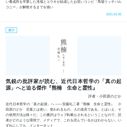
い養成所を卒業した滝場とユウキが結成したお笑いコンビ「馬場リッチバル
コニー」が解散するまでを描い
2021.02.05
書評
気鋭の批評家が読む、近代日本哲学の「真の起
源」へと迫る傑作『熊楠 生命と霊性』
評者・小田原のどか
近代日本哲学の「真の起源」へ ――安藤礼二著『熊楠 生命と霊性』 小
田原のどか 言葉とは使い、使われるもの、人の道具である。とはいえ、そ
の使用方法は様々だ。この書評はウェブ転載もされるということなので、読
者がどのような環境で、メディアで、これを読んでいるかはわからない。い
ずれにしても、インターネット