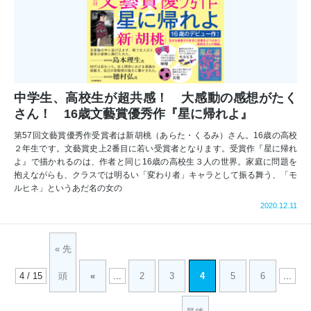
中学生、高校生が超共感！ 大感動の感想がたく
さん！ 16歳文藝賞優秀作『星に帰れよ』
第57回文藝賞優秀作受賞者は新胡桃（あらた・くるみ）さん。16歳の高校
２年生です。文藝賞史上2番目に若い受賞者となります。受賞作『星に帰れ
よ』で描かれるのは、作者と同じ16歳の高校生３人の世界。家庭に問題を
抱えながらも、クラスでは明るい「変わり者」キャラとして振る舞う、「モ
ルヒネ」というあだ名の女の
2020.12.11
« 先
4 / 15
頭
«
...
2
3
4
5
6
...