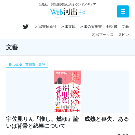
出版社 河出書房新社のオウンドメディア
河出書房新社
河出文庫
河出の実用書
翻訳書
文藝
河出ブックス
スピン
文藝
推し燃ゆ 芥川賞 書評
宇佐見りん『推し、燃ゆ』論 成熟と喪失、ある
いは背骨と綿棒について
水上文