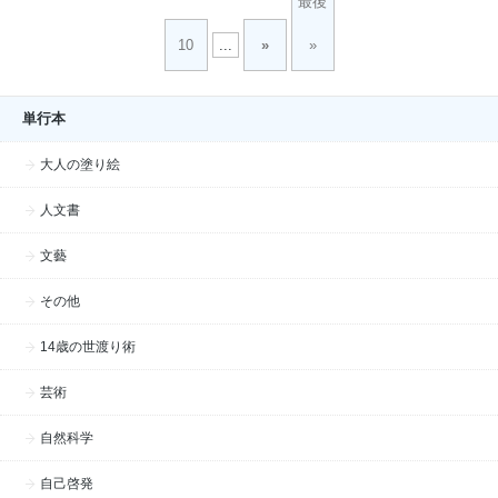
最後
10
...
»
»
単行本
大人の塗り絵
人文書
文藝
その他
14歳の世渡り術
芸術
自然科学
自己啓発