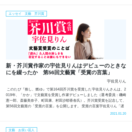
エッセイ 文藝 芥川賞
新・芥川賞作家の宇佐見りんはデビューのときな
にを綴ったか 第56回文藝賞「受賞の言葉」
宇佐見りん
このたび『推し、燃ゆ』で第164回芥川賞を受賞した宇佐見りんさんは、2
019年、「かか」で文藝賞を受賞し作家デビューしました（選考委員：磯崎
憲一郎、斎藤美奈子、町田康、村田沙耶香各氏）。芥川賞受賞を記念して、
第56回文藝賞の「受賞の言葉」を公開します。 受賞の言葉宇佐見りん「遅
2021.01.20
文藝 お笑い芸人