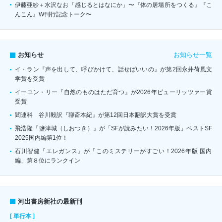
伊藤亜紗＋水沢なお「感じるとはなにか」〜『体の居場所をつくる』『こ
んこん』W刊行記念トーク〜
お知らせ一覧
お知らせ
イ・ラン『声を出して、呼びかけて、話せばいいの』が第2回永井荷風文
学賞を受賞
イーユン・リー『自然のものはただ育つ』が2026年ピューリッツァー賞
受賞
閻連科 谷川毅訳『聊斎本紀』が第12回日本翻訳大賞を受賞
飛浩隆『鹽津城（しおつき）』が「SFが読みたい！2026年版」ベストSF
2025国内編第1位！
石川智健『エレガンス』が「このミステリーがすごい！2026年版 国内
編」第８位にランクイン
河出書房新社の最新刊
[ 単行本 ]