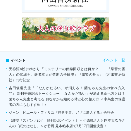
イベント一覧
イベント
天祢涼×松井ゆかり「ミステリーの伏線回収とは何か？ ――『県警の番
人』の伏線を、著者本人が禁断の全解説」『県警の番人』（河出書房新
社）刊行記念
吉田俊道先生『「なんかだるい」が消える！ 菌ちゃん先生の食べ方入
門』 新刊発売記念トークショー 「なんかだるい」が消える食べ方とは？
菌ちゃん先生と考える おなかから始める体と心の整え方 ＜中高生の保護
者の方にもおすすめ！＞
ジャン゠ピエール・フィリユ『歴史学者、ガザに潜入する』合評会
【雑誌「スピン／spin」終刊記念イベント】 ＜小原晩さんと岡本太玖斗さ
んの「紙のはなし」＞が竹尾 見本帖本店で7月17日開催決定！