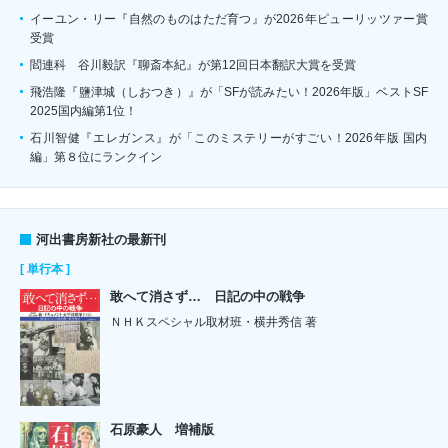
イーユン・リー『自然のものはただ育つ』が2026年ピューリッツァー賞
受賞
閻連科 谷川毅訳『聊斎本紀』が第12回日本翻訳大賞を受賞
飛浩隆『鹽津城（しおつき）』が「SFが読みたい！2026年版」ベストSF
2025国内編第1位！
石川智健『エレガンス』が「このミステリーがすごい！2026年版 国内
編」第８位にランクイン
河出書房新社の最新刊
[ 単行本 ]
敢へて消さず… 日記の中の戦争
ＮＨＫスペシャル取材班・横井秀信 著
石原豪人 増補版