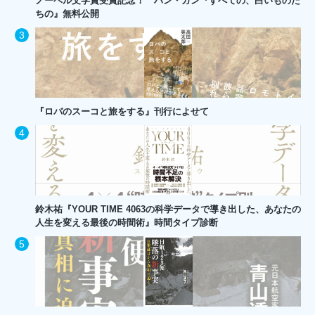
ノーベル文学賞受賞記念！ ハン・ガン『すべての、白いものた
ちの』無料公開
『ロバのスーコと旅をする』刊行によせて
鈴木祐『YOUR TIME 4063の科学データで導き出した、あなたの
人生を変える最後の時間術』時間タイプ診断