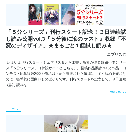
「５分シリーズ」刊行スタート記念！３日連続試
し読み公開vol.3『５分後に涙のラスト』収録「不
変のディザイア」★まるごと１話試し読み★
エブリスタ
いよいよ刊行スタート！エブリスタと河出書房新社が贈る短編小説シリー
ズ「５分シリーズ」（特設サイトはこちら）。投稿作品累計200万作品、コ
ンテスト応募総数20000作品以上から厳選された短編は、すぐ読める短さな
のに、衝撃的に面白いものばかりです。刊行スタートを記念して、３日連続
で試し読みを
2017.04.27
コラム