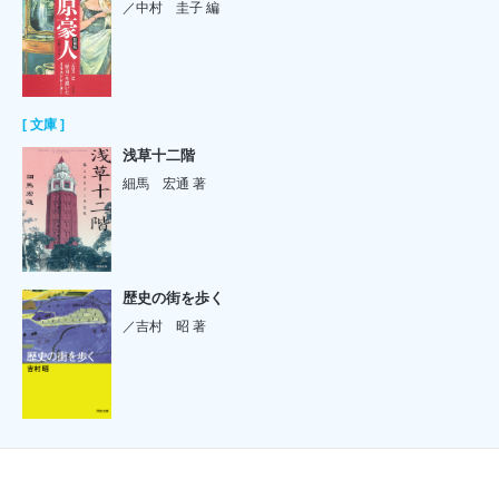
／中村 圭子 編
[ 文庫 ]
浅草十二階
細馬 宏通 著
歴史の街を歩く
／吉村 昭 著