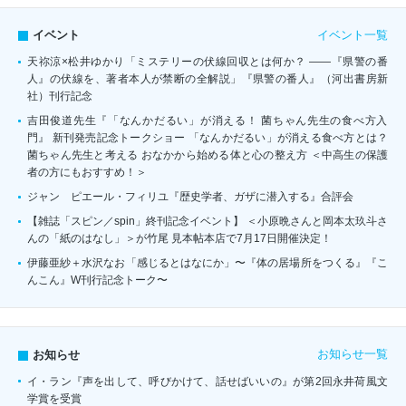
イベント一覧
イベント
天祢涼×松井ゆかり「ミステリーの伏線回収とは何か？ ――『県警の番
人』の伏線を、著者本人が禁断の全解説」『県警の番人』（河出書房新
社）刊行記念
吉田俊道先生『「なんかだるい」が消える！ 菌ちゃん先生の食べ方入
門』 新刊発売記念トークショー 「なんかだるい」が消える食べ方とは？
菌ちゃん先生と考える おなかから始める体と心の整え方 ＜中高生の保護
者の方にもおすすめ！＞
ジャン゠ピエール・フィリユ『歴史学者、ガザに潜入する』合評会
【雑誌「スピン／spin」終刊記念イベント】 ＜小原晩さんと岡本太玖斗さ
んの「紙のはなし」＞が竹尾 見本帖本店で7月17日開催決定！
伊藤亜紗＋水沢なお「感じるとはなにか」〜『体の居場所をつくる』『こ
んこん』W刊行記念トーク〜
お知らせ一覧
お知らせ
イ・ラン『声を出して、呼びかけて、話せばいいの』が第2回永井荷風文
学賞を受賞