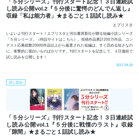
「５分シリーズ」刊行スタート記念！３日連続試
し読み公開vol.2『５分後に驚愕のどんでん返し』
収録「私は能力者」★まるごと１話試し読み★
エブリスタ
いよいよ刊行スタート！エブリスタと河出書房新社が贈る短編小説シリーズ
「５分シリーズ」（特設サイトはこちら）。投稿作品累計200万作品、コン
テスト応募総数20000作品以上から厳選された短編は、すぐ読める短さなの
に、衝撃的に面白いものばかりです。刊行スタートを記念して、３日連続で
試し読みを公開します！
2017.04.26
試し読み
「５分シリーズ」刊行スタート記念！３日連続試
し読み公開vol.1『５分後に戦慄のラスト』収録
「隙間」★まるごと１話試し読み★