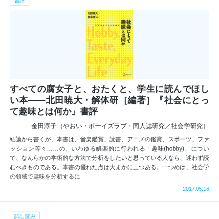
書評
すべての腐女子と、おたくと、学生に読んでほし
い本――北田暁大・解体研［編著］『社会にとっ
て趣味とは何か』書評
金田淳子（やおい・ボーイズラブ・同人誌研究／社会学研究）
結論から書くが、本書は、音楽鑑賞、読書、アニメの鑑賞、スポーツ、ファ
ッション等々……の、いわゆる娯楽的に行われる「趣味(hobby)」につい
て、なんらかの学術的な方法で分析をしたいと思っている人なら、迷わず読
むべきものである。本書の優れた点は大まかに三つある。一つめは、社会学
の領域で趣味を分析するに
2017.05.16
試し読み