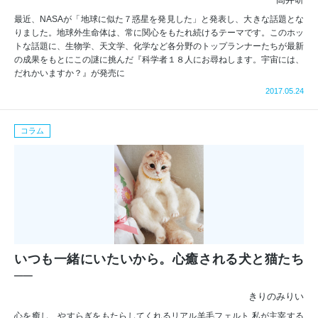
最近、NASAが「地球に似た７惑星を発見した」と発表し、大きな話題とな
りました。地球外生命体は、常に関心をもたれ続けるテーマです。このホッ
トな話題に、生物学、天文学、化学など各分野のトップランナーたちが最新
の成果をもとにこの謎に挑んだ『科学者１８人にお尋ねします。宇宙には、
だれかいますか？』が発売に
2017.05.24
コラム
いつも一緒にいたいから。心癒される犬と猫たち
──
きりのみりい
心を癒し、やすらぎをもたらしてくれるリアル羊毛フェルト 私が主宰する