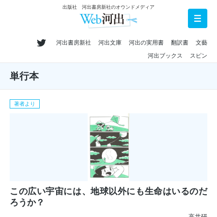
出版社 河出書房新社のオウンドメディア
河出書房新社
河出文庫
河出の実用書
翻訳書
文藝
河出ブックス
スピン
単行本
著者より
この広い宇宙には、地球以外にも生命はいるのだ
ろうか？
高井研