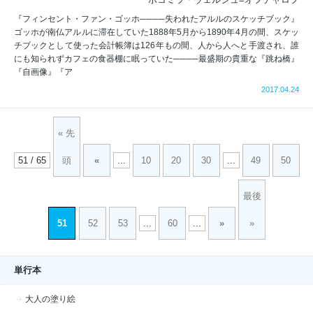
『フィンセント・ファン・ゴッホ────失われたアルルのスケッチブック』
ゴッホが南仏アルルに滞在していた1888年5月から1890年4月の間、スケッ
チブックとして使った会計帳簿は126年もの間、人から人へと手渡され、誰
にも知られずカフェの食器棚に眠っていた────最盛期の貴重な『跳ね橋』
『自画像』『ア
2017.04.24
« 先
51 / 65
頭
«
...
10
20
30
...
49
50
最後
51
52
53
...
60
...
»
»
単行本
大人の塗り絵