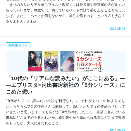
「きりのみりいリアル羊毛フェルト教室」には愛犬家や愛猫家の方が多くい
らっしゃいます。教室では、飼っているペットの話で盛り上がることもしば
しば。また、「ペットが飼えないから、羊毛で作るのよ」という方も少なく
ありません。ふわふ
2017.05.23
編集担当より
「10代の『リアルな読みたい』がここにある」―
―エブリスタ×河出書房新社の「5分シリーズ」に
こめた想い
10代がリアルに読みたい小説を刊行したい。それがすべての始まりでし
た。もちろんプロの作家さんに依頼して、高いクオリティの作品も刊行して
いきたいと思います。でも自分が10代前半だったころ、書店に並んでいる
書籍にどこまで心を奪われたか。親や先生から薦められる本にどこまで興味
をもったか。大人に言われること
2017.05.22