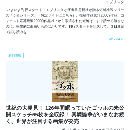
エブリスタ
いよいよ刊行スタート！エブリスタと河出書房新社が贈る短編小説シリー
ズ「５分シリーズ」（特設サイトはこちら）。投稿作品累計200万作品、コ
ンテスト応募総数20000作品以上から厳選された短編は、すぐ読める短さな
のに、衝撃的に面白いものばかりです。刊行スタートを記念して、３日連続
で試し読みを
2017.04.25
新刊情報
世紀の大発見！ 126年間眠っていたゴッホの未公
開スケッチ65枚を全収録！ 真贋論争がいまなお続
く、世界が注目する画集が発売
ボコミラ・ウェルシュ=オフチャロフ